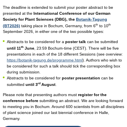
The deadline is extended to submit your poster abstract to be
presented at the
International Conference of our German
Society for Plant Sciences (DBG), the
Botanik-Tagung
th
th
(BT2026)
taking place in Bochum, Germany, from 6
to 10
September 2026, in either one of the two possible types:
Abstracts to be considered for a
poster talk
can be submitted
th
until 11
June
, 23:59 Bochum-time (CEST). There will be five
presentations in each of the 18 different Sessions (see overview:
https://botanik-tagung.de/programme.html
). Authors who wish to
be considered for such a talk should tick the corresponding box
during submission.
Abstracts to be considered for
poster presentation
can be
rd
submitted
until 3
August
.
Please note that presenting authors must
register for the
conference before
submitting an abstract. We are looking forward
to meeting you in Bochum. Around 600 scientists from all disciplines
of plant science joined our last biennial conference in Halle,
Germany.