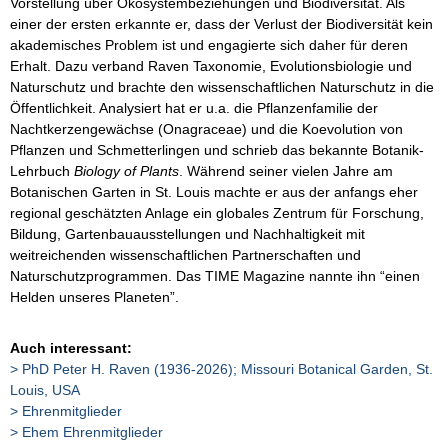
Vorstellung über Ökosystembeziehungen und Biodiversität. Als
einer der ersten erkannte er, dass der Verlust der Biodiversität kein
akademisches Problem ist und engagierte sich daher für deren
Erhalt. Dazu verband Raven Taxonomie, Evolutionsbiologie und
Naturschutz und brachte den wissenschaftlichen Naturschutz in die
Öffentlichkeit. Analysiert hat er u.a. die Pflanzenfamilie der
Nachtkerzengewächse (Onagraceae) und die Koevolution von
Pflanzen und Schmetterlingen und schrieb das bekannte Botanik-
Lehrbuch
Biology of Plants
. Während seiner vielen Jahre am
Botanischen Garten in St. Louis machte er aus der anfangs eher
regional geschätzten Anlage ein globales Zentrum für Forschung,
Bildung, Gartenbauausstellungen und Nachhaltigkeit mit
weitreichenden wissenschaftlichen Partnerschaften und
Naturschutzprogrammen. Das TIME Magazine nannte ihn “einen
Helden unseres Planeten”.
Auch interessant:
PhD Peter H. Raven (1936-2026); Missouri Botanical Garden, St.
Louis, USA
Ehrenmitglieder
Ehem Ehrenmitglieder