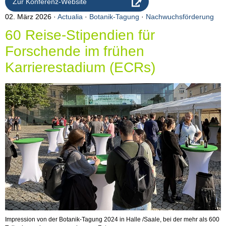
Zur Konferenz-Website
02. März 2026
Actualia
·
Botanik-Tagung
·
Nachwuchsförderung
60 Reise-Stipendien für
Forschende im frühen
Karrierestadium (ECRs)
Impression von der Botanik-Tagung 2024 in Halle /Saale, bei der mehr als 600