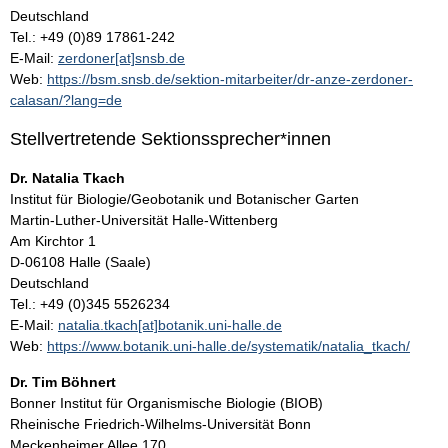
Deutschland
Tel.: +49 (0)89 17861-242
E-Mail:
zerdoner[at]snsb.de
Web:
https://bsm.snsb.de/sektion-mitarbeiter/dr-anze-zerdoner-
calasan/?lang=de
Stellvertretende Sektionssprecher*innen
Dr. Natalia Tkach
Institut für Biologie/Geobotanik und Botanischer Garten
Martin-Luther-Universität Halle-Wittenberg
Am Kirchtor 1
D-06108 Halle (Saale)
Deutschland
Tel.: +49 (0)345 5526234
E-Mail:
natalia.tkach[at]botanik.uni-halle.de
Web:
https://www.botanik.uni-halle.de/systematik/natalia_tkach/
Dr. Tim Böhnert
Bonner Institut für Organismische Biologie (BIOB)
Rheinische Friedrich-Wilhelms-Universität Bonn
Meckenheimer Allee 170