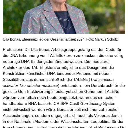
Ulla Bonas, Ehrenmitglied der Gesellschaft seit 2024. Foto: Markus Scholz
Professorin Dr. Ulla Bonas Arbeitsgruppe gelang es, den Code für
die DNA-Erkennung von TAL-Effektoren zu knacken, die eine völlig
neuartige DNA-Bindungsdomäne aufweisen. Die modulare
Architektur des TAL-Effektors ermöglichte das Design und die
Konstruktion künstlicher DNA-bindender Proteine mit neuen
Spezifitäten, aus denen schließlich die TALENs (
Transcription
activator-like effector nuclease
) entstanden - ein Durchbruch für die
gezielte Gen-Inaktivierung in eukaryotischen Genomen. TALENs
würden vermutlich noch heute eingesetzt, wenn das einfacher
handhabbare RNA-basierte CRISPR Cas9
Gen-Editing
-System
nicht entwickelt worden wäre. Bonas erhielt nicht nur zahlreiche
Auszeichnungen, sondern engagiert sich auch als Vizepräsidentin
in der Nationalen Akademie der Wissenschaften Leopoldina für die
Forschungsgemeinschaft, wie die von Ehrenmitglied Professorin Dr.