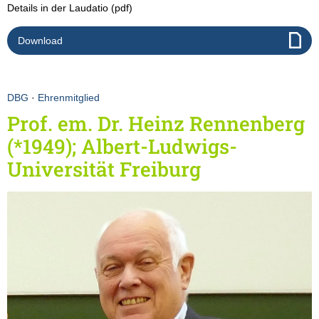
Details in der Laudatio (pdf)
Download
DBG
·
Ehrenmitglied
Prof. em. Dr. Heinz Rennenberg
(*1949); Albert-Ludwigs-
Universität Freiburg