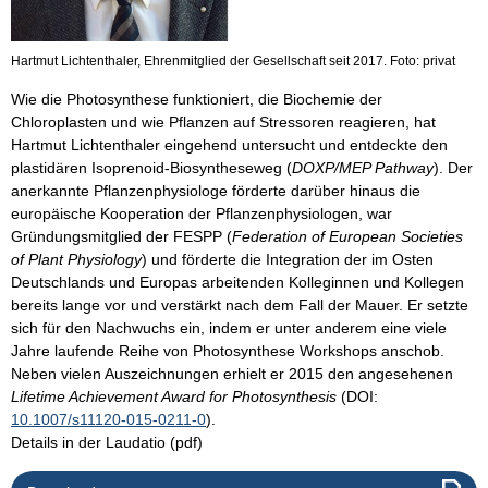
Hartmut Lichtenthaler, Ehrenmitglied der Gesellschaft seit 2017. Foto: privat
Wie die Photosynthese funktioniert, die Biochemie der
Chloroplasten und wie Pflanzen auf Stressoren reagieren, hat
Hartmut Lichtenthaler eingehend untersucht und entdeckte den
plastidären Isoprenoid-Biosyntheseweg (
DOXP/MEP Pathway
). Der
anerkannte Pflanzenphysiologe förderte darüber hinaus die
europäische Kooperation der Pflanzenphysiologen, war
Gründungsmitglied der FESPP (
Federation of European Societies
of Plant Physiology
) und förderte die Integration der im Osten
Deutschlands und Europas arbeitenden Kolleginnen und Kollegen
bereits lange vor und verstärkt nach dem Fall der Mauer. Er setzte
sich für den Nachwuchs ein, indem er unter anderem eine viele
Jahre laufende Reihe von Photosynthese Workshops anschob.
Neben vielen Auszeichnungen erhielt er 2015 den angesehenen
Lifetime Achievement Award for Photosynthesis
(DOI:
10.1007/s11120-015-0211-0
).
Details in der Laudatio (pdf)