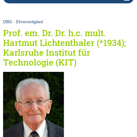
DBG
·
Ehrenmitglied
Prof. em. Dr. Dr. h.c. mult.
Hartmut Lichtenthaler (*1934);
Karlsruhe Institut für
Technologie (KIT)