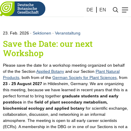
Naturstoffe
DE
EN
23. Feb. 2026
Sektionen
·
Veranstaltung
Save the Date: our next
Workshop
Please save the date for a workshop meeting organized on behalf
of the the Section
Applied Botany
and our Section
Plant Natural
Products
, both from of the
German Society for Plant Sciences
, from
23 - 25 August 2027
in Hildesheim, Germany. We are organizing
this meeting, because we have learned in recent years that this is a
perfect format to bring together
graduate students and early
postdocs
in the
field of plant secondary metabolism,
biochemical ecology and applied botany
for scientific exchange,
collaboration, discussion, and networking in an informal
atmosphere. The meeting is open to all early career scientists
(ECRs). A membership in the DBG or in one of our Sections is not a