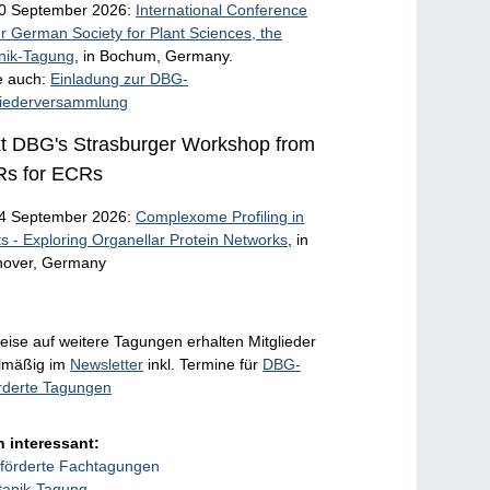
10 September 2026:
International Conference
ur German Society for Plant Sciences, the
nik-Tagung
, in Bochum, Germany.
e auch:
Einladung zur DBG-
liederversammlung
t DBG's Strasburger Workshop from
s for ECRs
4 September 2026:
Complexome Profiling in
ts - Exploring Organellar Protein Networks
, in
over, Germany
eise auf weitere Tagungen erhalten Mitglieder
lmäßig im
Newsletter
inkl. Termine für
DBG-
rderte Tagungen
 interessant:
förderte Fachtagungen
tanik-Tagung