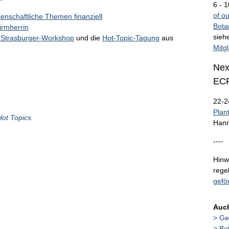
6 - 
of o
enschaftliche Themen finanziell
Bota
irmherrin
sieh
 Strasburger-Workshop
und die
Hot-Topic-Tagung
aus
Mitg
Nex
ECR
22-2
Plan
Hot Topics
Hann
----
Hinw
rege
gefö
Auch
Ge
Bo