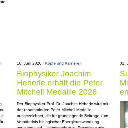
nte
n
16. Juni 2026
Köpfe und Karrieren
01. 
Biophysiker Joachim
S
g
Heberle erhält die Peter
Mi
Mitchell Medaille 2026
er
g
Der Biophysiker Prof. Dr. Joachim Heberle wird mit
ax-
der renommierten Peter Mitchell Medaille
gie
ausgezeichnet, die für grundlegende Beiträge zum
ür
Verständnis biologischer Energieumwandlung
verliehen wird – insbesondere zu Prozessen wie