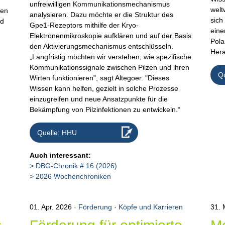
unfreiwilligen Kommunikationsmechanismus
welt
len
analysieren. Dazu möchte er die Struktur des
sich
nd
Gpe1-Rezeptors mithilfe der Kryo-
eine
Elektronenmikroskopie aufklären und auf der Basis
Pola
den Aktivierungsmechanismus entschlüsseln.
Hera
„Langfristig möchten wir verstehen, wie spezifische
Kommunikationssignale zwischen Pilzen und ihren
Qu
Wirten funktionieren", sagt Altegoer. "Dieses
Wissen kann helfen, gezielt in solche Prozesse
einzugreifen und neue Ansatzpunkte für die
Bekämpfung von Pilzinfektionen zu entwickeln.“
Quelle: HHU
Auch interessant:
DBG-Chronik # 16 (2026)
2026 Wochenchroniken
01. Apr. 2026
Förderung
·
Köpfe und Karrieren
31.