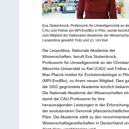
Eva Stukenbrock, Professorin für Umweltgenomik an de
CAU und Fellow am MPI-EvolBio in Plön, wurde kürzlic
zum Mitglied der Nationalen Akademie der Wissenscha
Leopoldina gewählt. Foto und (c): Uni Kiel
Die Leopoldina, Nationale Akademie der
Wissenschaften, beruft Eva Stukenbrock,
Professorin für Umweltgenomik an der Christia
Albrechts-Universität zu Kiel (CAU) und Fellow
Max-Planck-Institut für Evolutionsbiologie in Pl
(MPI-EvolBio), zu ihrem neuen Mitglied. Dies g
die 1652 gegründete Akademie kürzlich bekann
Die Nationale Akademie der Wissenschaften eh
damit die CAU-Professorin für ihre
herausragenden Leistungen in der Erforschung
der evolutionären Genomik pflanzenschädliche
Pilze. Die Akademie zählt zu den renommiertes
Wissenschaftsgesellschaften in Deutschland u
dient dazu, unabhängige und