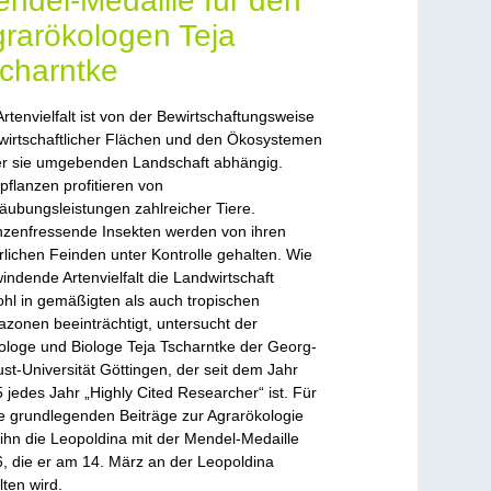
ndel-Medaille für den
rarökologen Teja
charntke
Artenvielfalt ist von der Bewirtschaftungsweise
wirtschaftlicher Flächen und den Ökosystemen
er sie umgebenden Landschaft abhängig.
pflanzen profitieren von
äubungsleistungen zahlreicher Tiere.
nzenfressende Insekten werden von ihren
rlichen Feinden unter Kontrolle gehalten. Wie
indende Artenvielfalt die Landwirtschaft
hl in gemäßigten als auch tropischen
azonen beeinträchtigt, untersucht der
ologe und Biologe Teja Tscharntke der Georg-
st-Universität Göttingen, der seit dem Jahr
 jedes Jahr „Highly Cited Researcher“ ist. Für
e grundlegenden Beiträge zur Agrarökologie
 ihn die Leopoldina mit der Mendel-Medaille
, die er am 14. März an der Leopoldina
lten wird.