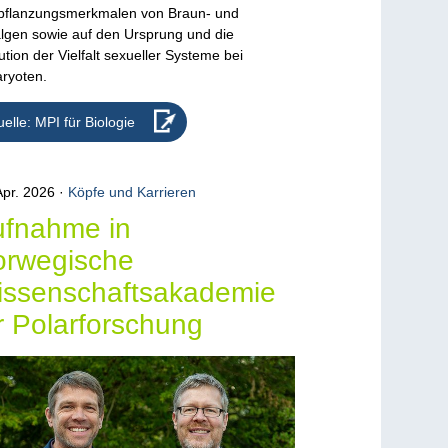
pflanzungsmerkmalen von Braun- und
lgen sowie auf den Ursprung und die
ution der Vielfalt sexueller Systeme bei
ryoten.
elle: MPI für Biologie
Apr. 2026
Köpfe und Karrieren
fnahme in
orwegische
ssenschaftsakademie
r Polarforschung