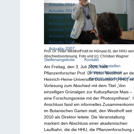
Actualia-2014
Actualia-2013
Actualia-2012
Actualia-2011
Actualia-2010
Actualia-2009
Actualia-2008
Actualia-2007
Prof. Dr. Peter Westhoff hält im Hörsaal 6L der HHU sei
Abschiedsvorlesung. Foto und (c): Christian Wagner
Stellenangebote
Kontakt
Geschäftsstellen
Am Freitag, den 3. Juli 2026, hielt
Ansprechpartner
Pflanzenforscher Prof. Dr. Peter Westhoff an de
Kontakt mittels Mail-Fo
Heinrich-Heine-Universität Düsseldorf (HHU) ei
Vorlesung zum Abschied mit dem Titel „Von
einzelligen Grünalgen zur Kulturpflanze Mais –
eine Forschungsreise mit der Photosynthese“. 
Anschluss fand ein informelles Zusammenko
im Botanischen Garten statt, den Westhoff seit
2010 als Direktor leitete. Die Veranstaltung
markiert den Abschluss einer akademischen
Laufbahn, die die HHU, die Pflanzenforschung