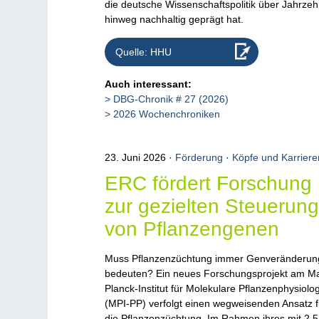
die deutsche Wissenschaftspolitik über Jahrzeh
hinweg nachhaltig geprägt hat.
Quelle: HHU
Auch interessant:
DBG-Chronik # 27 (2026)
2026 Wochenchroniken
23. Juni 2026
Förderung
·
Köpfe und Karriere
ERC fördert Forschung
zur gezielten Steuerun
von Pflanzengenen
Muss Pflanzenzüchtung immer Genveränderun
bedeuten? Ein neues Forschungsprojekt am M
Planck-Institut für Molekulare Pflanzenphysiolo
(MPI-PP) verfolgt einen wegweisenden Ansatz f
die Pflanzenzüchtung. Im Rahmen ihres mit 2,5