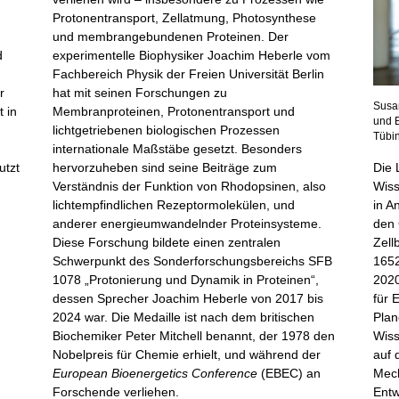
Protonentransport, Zellatmung, Photosynthese
und membrangebundenen Proteinen. Der
d
experimentelle Biophysiker Joachim Heberle vom
Fachbereich Physik der Freien Universität Berlin
r
hat mit seinen Forschungen zu
Susan
t in
Membranproteinen, Protonentransport und
und E
lichtgetriebenen biologischen Prozessen
Tübin
internationale Maßstäbe gesetzt. Besonders
Die 
utzt
hervorzuheben sind seine Beiträge zum
Wiss
Verständnis der Funktion von Rhodopsinen, also
in A
lichtempfindlichen Rezeptormolekülen, und
den 
anderer energieumwandelnder Proteinsysteme.
Zell
Diese Forschung bildete einen zentralen
1652
Schwerpunkt des Sonderforschungsbereichs SFB
2020
1078 „Protonierung und Dynamik in Proteinen“,
für 
dessen Sprecher Joachim Heberle von 2017 bis
Plan
2024 war. Die Medaille ist nach dem britischen
Wiss
Biochemiker Peter Mitchell benannt, der 1978 den
auf 
Nobelpreis für Chemie erhielt, und während der
Mech
European Bioenergetics Conference
(EBEC) an
Entw
Forschende verliehen.