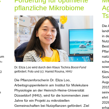
s
Förderung für optimierte
Me
pflanzliche Mikrobiome
Ag
Ts
Die 
land
in d
Nutz
Best
Pfla
 um
natü
n-
schw
sowo
Dr. Eliza Loo wird durch den Klaus Tschira
Boost-Fund
KI
Klim
gefördert. Foto und (c): Hamid Rouina, HHU
Sozi
Die Pflanzenforscherin Dr. Eliza Loo,
.
Augu
Arbeitsgruppenleiterin am Institut für Molekulare
2015
Physiologie an der Heinrich-Heine-Universität
n
sein
Düsseldorf (HHU), wird für die kommenden zwei
ehrt
Jahre für ein Projekt zu mikrobiellen
2026
Gemeinschaften bei Nutzpflanzen gefördert. Ziel
erha