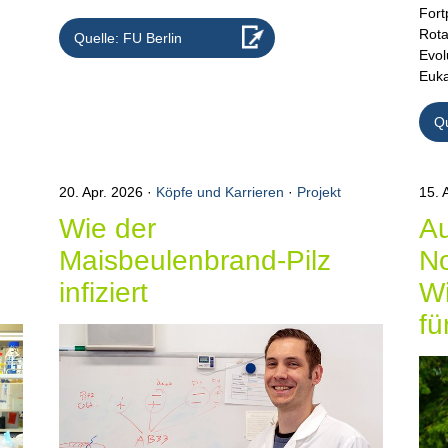
Fort
Rota
Quelle: FU Berlin
Evol
Euka
Qu
20. Apr. 2026
Köpfe und Karrieren
·
Projekt
15. 
Wie der
Au
Maisbeulenbrand-Pilz
N
infiziert
Wi
fü