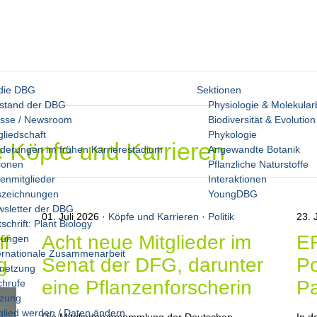
die DBG
Sektionen
stand der DBG
Physiologie & Molekular
esse / Newsroom
Biodiversität & Evolution
gliedschaft
Phykologie
ie Köpfe und Karrieren
derungen im frühen Karrierestadium
Angewandte Botanik
ionen
Pflanzliche Naturstoffe
enmitglieder
Interaktionen
szeichnungen
YoungDBG
sletter der DBG
01. Juli 2026
Köpfe und Karrieren
·
Politik
23. 
tschrift: Plant Biology
ff
Acht neue Mitglieder im
ER
gungen
ernationale Zusammenarbeit
g
Senat der DFG, darunter
P
netzung
eine Pflanzenforscherin
Pa
hrufe
tzung
glied werden / Daten ändern