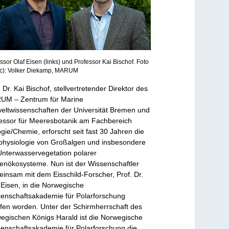
ssor Olaf Eisen (links) und Professor Kai Bischof. Foto
(c): Volker Diekamp, MARUM
. Dr. Kai Bischof, stellvertretender Direktor des
UM – Zentrum für Marine
ltwissenschaften der Universität Bremen und
essor für Meeresbotanik am Fachbereich
ogie/Chemie, erforscht seit fast 30 Jahren die
hysiologie von Großalgen und insbesondere
Unterwasservegetation polarer
enökosysteme. Nun ist der Wissenschaftler
insam mit dem Eisschild-Forscher, Prof. Dr.
 Eisen, in die Norwegische
enschaftsakademie für Polarforschung
fen worden. Unter der Schirmherrschaft des
egischen Königs Harald ist die Norwegische
enschaftsakademie für Polarforschung die