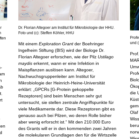
r
Dr. Florian Altegoer am Institut für Mikrobiologie der HHU.
h
Foto und (c): Steffen Köhler, HHU
Profe
ften
und 
Mit einem
Exploration Grant
der Boehringer
Ingelheim Stiftung (BIS) wird der Biologe Dr.
Prof
Florian Altegoer erforschen, wie der Pilz
Ustilago
MAR
maydis
erkennt, wann er eine Infektion in
Umwe
n-
Maispflanzen auslösen kann. Altegoer,
Prof
 am
Nachwuchsgruppenleiter am Institut für
Biol
ön
Mikrobiologie der Heinrich-Heine-Universität
Ökop
ab
erklärt: „GPCRs [G-Protein gekoppelte
die 
t.
Rezeptoren] sind beim Menschen sehr gut
Küst
rt
untersucht, sie stellen zentrale Angriffspunkte für
geme
viele Medikamente dar. Diese Rezeptoren gibt es
Olaf
genauso auch bei Pilzen, wo deren Rolle bisher
Wiss
r
aber wenig erforscht ist.“ Mit den 210.000 Euro
beru
ten
des Grants will er in den kommenden zwei Jahren
norw
nd
die molekularen Grundlagen den für die Wirtszelle
Wiss