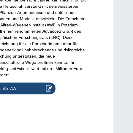
en kommenden fünf Jahren kann sich Prof. Dr.
ke Herzschuh verstärkt mit dem Aussterben
Pflanzen-Arten befassen und dafür neue
oden und Modelle entwickeln. Die Forscherin
Alfred-Wegener-Institut (AWI) in Potsdam
lt einen renommierten
Advanced Grant
des
päischen Forschungsrats (ERC). Diese
eichnung für die Forscherin am Labor für
ogenetik soll bahnbrechende und risikoreiche
chung unterstützen, die neue
enschaftliche Wege eröffnen könnte. Ihr
ekt „plantExtinct“ wird mit drei Millionen Euro
rdert.
elle: AWI