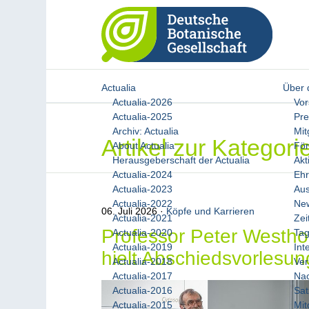
Actualia
Über 
Actualia-2026
Vor
Actualia-2025
Pr
Archiv: Actualia
Mit
Artikel zur Kategor
About Actualia
För
Herausgeberschaft der Actualia
Akt
Actualia-2024
Ehr
Actualia-2023
Au
Actualia-2022
New
06. Juli 2026
Köpfe und Karrieren
Actualia-2021
Zei
Professor Peter Westho
Actualia-2020
Ta
Actualia-2019
Int
hielt Abschiedsvorlesun
Actualia-2018
Ver
Actualia-2017
Nac
Actualia-2016
Sa
Actualia-2015
Mit