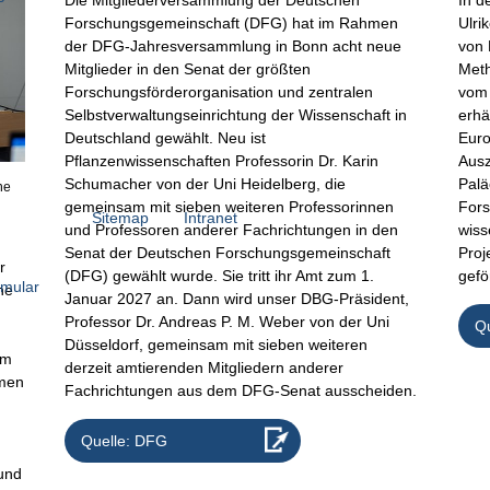
Die Mitgliederversammlung der Deutschen
In d
Forschungsgemeinschaft (DFG) hat im Rahmen
Ulri
der DFG-Jahresversammlung in Bonn acht neue
von 
Mitglieder in den Senat der größten
Meth
Forschungsförderorganisation und zentralen
vom 
Selbstverwaltungseinrichtung der Wissenschaft in
erhä
Deutschland gewählt. Neu ist
Euro
Pflanzenwissenschaften Professorin Dr. Karin
Ausz
Schumacher von der Uni Heidelberg, die
Palä
ne
gemeinsam mit sieben weiteren Professorinnen
Fors
Sitemap
Intranet
und Professoren anderer Fachrichtungen in den
wiss
Senat der Deutschen Forschungsgemeinschaft
Proj
r
(DFG) gewählt wurde. Sie tritt ihr Amt zum 1.
gefö
rmular
ne
Januar 2027 an. Dann wird unser DBG-Präsident,
Professor Dr. Andreas P. M. Weber von der Uni
Qu
Düsseldorf, gemeinsam mit sieben weiteren
Im
derzeit amtierenden Mitgliedern anderer
mmen
Fachrichtungen aus dem DFG-Senat ausscheiden.
Quelle: DFG
 und