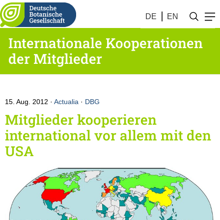
DE
EN
Internationale Kooperationen
der Mitglieder
15. Aug. 2012
Actualia
·
DBG
Mitglieder kooperieren
international vor allem mit den
USA