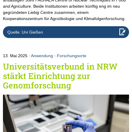
ansässigen
Joint FAO/IAEA Centre of Nuclear Techniques in Food
and Agriculture
. Beide Institutionen arbeiten künftig eng im neu
gegründeten
Liebig Centre
zusammen, einem
Kooperationszentrum für Agroökologie und Klimafolgenforschung.
Quelle: Uni Gießen
13. Mai 2025
Anwendung
·
Forschungsorte
Universitätsverbund in NRW
stärkt Einrichtung zur
Genomforschung