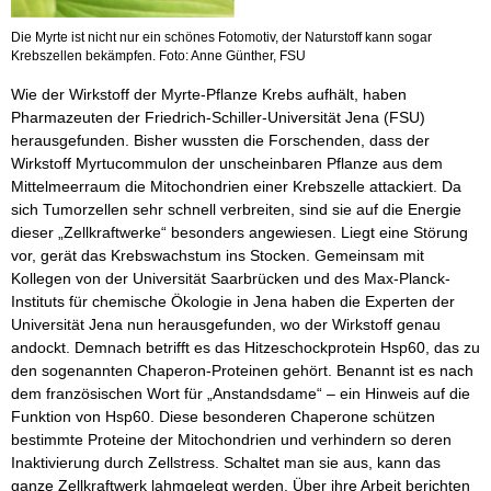
Die Myrte ist nicht nur ein schönes Fotomotiv, der Naturstoff kann sogar
Krebszellen bekämpfen. Foto: Anne Günther, FSU
Wie der Wirkstoff der Myrte-Pflanze Krebs aufhält, haben
Pharmazeuten der Friedrich-Schiller-Universität Jena (FSU)
herausgefunden. Bisher wussten die Forschenden, dass der
Wirkstoff Myrtucommulon der unscheinbaren Pflanze aus dem
Mittelmeerraum die Mitochondrien einer Krebszelle attackiert. Da
sich Tumorzellen sehr schnell verbreiten, sind sie auf die Energie
dieser „Zellkraftwerke“ besonders angewiesen. Liegt eine Störung
vor, gerät das Krebswachstum ins Stocken. Gemeinsam mit
Kollegen von der Universität Saarbrücken und des Max-Planck-
Instituts für chemische Ökologie in Jena haben die Experten der
Universität Jena nun herausgefunden, wo der Wirkstoff genau
andockt. Demnach betrifft es das Hitzeschockprotein Hsp60, das zu
den sogenannten Chaperon-Proteinen gehört. Benannt ist es nach
dem französischen Wort für „Anstandsdame“ – ein Hinweis auf die
Funktion von Hsp60. Diese besonderen Chaperone schützen
bestimmte Proteine der Mitochondrien und verhindern so deren
Inaktivierung durch Zellstress. Schaltet man sie aus, kann das
ganze Zellkraftwerk lahmgelegt werden. Über ihre Arbeit berichten