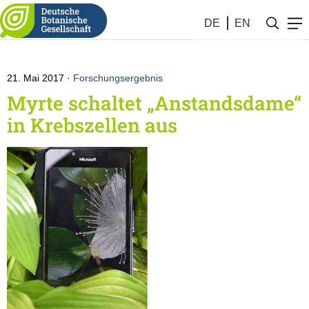
Botanik #20 (2017)
DE
EN
21. Mai 2017
Forschungsergebnis
Myrte schaltet „Anstandsdame“
in Krebszellen aus