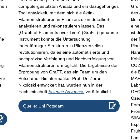
emen
computergestützten Ansatz und ein dazugehöriges
Grön
Tool entwickelt, mit dem sich die Aktin-
des 
Filamentstrukturen in Pflanzenzellen detailliert
klei
analysieren und rekonstruieren lassen. Das
eine
„Graph of Filaments over Time“ (GraFT) genannte
ist 
Wie
Instrument könnte die Untersuchung
der 
fadenförmiger Strukturen in Pflanzenzellen
Plan
revolutionieren, da es eine automatisierte und
Nahr
hochpräzise Verfolgung und Nachverfolgung von
Kohl
rg-
Filamentstrukturen ermöglicht. Die Ergebnisse der
CO2 
r
Erprobung von GraFT, das ein Team um den
die 
Für
Potsdamer Bioinformatiker Prof. Dr. Zoran
MARI
e
Nikoloski entwickelt hat, wurden nun in der
Labr
e
Fachzeitschrift
Science Advances
veröffentlicht.
GEO
Ozea
Fors
Quelle: Uni Potsdam
Fron
Süßw
Expe
Früh
Lang