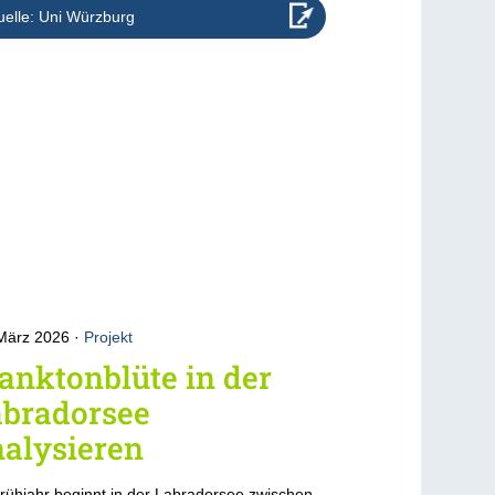
elle: Uni Würzburg
 März 2026
Projekt
anktonblüte in der
abradorsee
alysieren
rühjahr beginnt in der Labradorsee zwischen