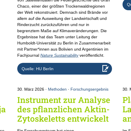
Qu
Chaco, einer der größten Trockenwaldregionen
der Welt rekonstruiert. Demnach sind Brände vor
allem auf die Ausweitung der Landwirtschaft und
Rinderzucht zurückzuführen und nur in
begrenztem Maße auf Klimaveränderungen. Die
Ergebnisse hat das Team unter Leitung der
Humboldt-Universität zu Berlin in Zusammenarbeit
mit Partner*innen aus Bolivien und Argentinien im
Fachjournal
Nature Sustainability
veröffentlicht.
Quelle: HU Berlin
30. März 2026
Methoden
·
Forschungsergebnis
30.
Instrument zur Analyse
Pl
ja
des pflanzlichen Aktin-
L
Zytoskeletts entwickelt
an
ise
Ein Forschungsteam hat einen
Im F