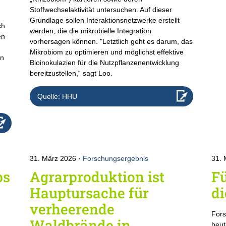
Stoffwechselaktivität untersuchen. Auf dieser
Grundlage sollen Interaktionsnetzwerke erstellt
ch
werden, die die mikrobielle Integration
en
vorhersagen können. "Letztlich geht es darum, das
Mikrobiom zu optimieren und möglichst effektive
en
Bioinokulazien für die Nutzpflanzenentwicklung
bereitzustellen,“ sagt Loo.
Quelle: HHU
31. März 2026
Forschungsergebnis
31.
ps
Agrarproduktion ist
Fü
Hauptursache für
d
verheerende
Fors
Waldbrände in
heut