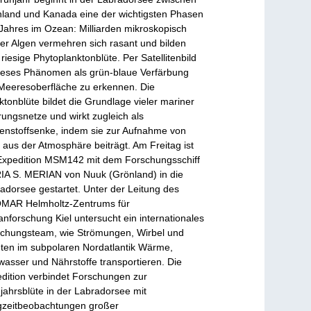
land und Kanada eine der wichtigsten Phasen
Jahres im Ozean: Milliarden mikroskopisch
ner Algen vermehren sich rasant und bilden
 riesige Phytoplanktonblüte. Per Satellitenbild
dieses Phänomen als grün-blaue Verfärbung
Meeresoberfläche zu erkennen. Die
ktonblüte bildet die Grundlage vieler mariner
ungsnetze und wirkt zugleich als
enstoffsenke, indem sie zur Aufnahme von
aus der Atmosphäre beiträgt. Am Freitag ist
Expedition MSM142 mit dem Forschungsschiff
A S. MERIAN von Nuuk (Grönland) in die
adorsee gestartet. Unter der Leitung des
MAR Helmholtz-Zentrums für
nforschung Kiel untersucht ein internationales
chungsteam, wie Strömungen, Wirbel und
ten im subpolaren Nordatlantik Wärme,
asser und Nährstoffe transportieren. Die
dition verbindet Forschungen zur
jahrsblüte in der Labradorsee mit
zeitbeobachtungen großer