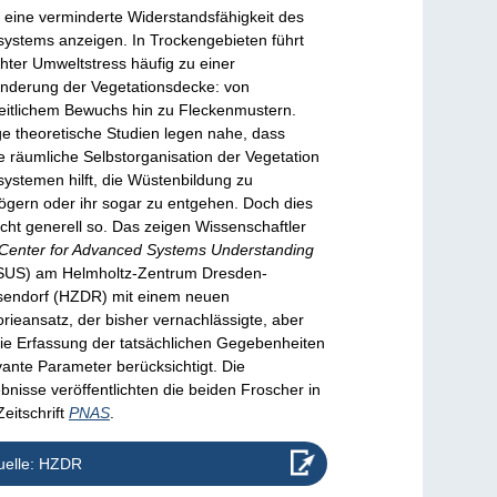
 eine verminderte Widerstandsfähigkeit des
ystems anzeigen. In Trockengebieten führt
hter Umweltstress häufig zu einer
nderung der Vegetationsdecke: von
eitlichem Bewuchs hin zu Fleckenmustern.
ge theoretische Studien legen nahe, dass
e räumliche Selbstorganisation der Vegetation
ystemen hilft, die Wüstenbildung zu
ögern oder ihr sogar zu entgehen. Doch dies
nicht generell so. Das zeigen Wissenschaftler
Center for Advanced Systems Understanding
SUS) am Helmholtz-Zentrum Dresden-
endorf (HZDR) mit einem neuen
rieansatz, der bisher vernachlässigte, aber
die Erfassung der tatsächlichen Gegebenheiten
vante Parameter berücksichtigt. Die
bnisse veröffentlichten die beiden Froscher in
Zeitschrift
PNAS
.
uelle: HZDR