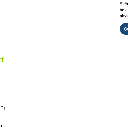
Str
bete
phys
Q
rt
FG)
n
tion