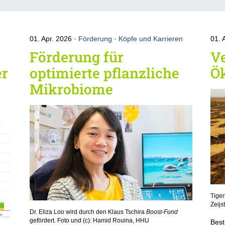
01. Apr. 2026
Förderung
·
Köpfe und Karrieren
01. 
Förderung für
V
er
optimierte pflanzliche
Ö
Mikrobiome
Tiger
Zeij
Dr. Eliza Loo wird durch den Klaus Tschira
Boost-Fund
gefördert. Foto und (c): Hamid Rouina, HHU
Best