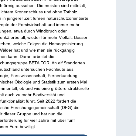
chförmig aussehen: Die meisten sind mittelalt,
dichtem Kronenschluss und ohne Totholz.
 in jüngerer Zeit führen naturschutzorientierte
epte der Forstwirtschaft und immer mehr
ungen, etwa durch Windbruch oder
enkäferbefall, wieder für mehr Vielfalt. Besser
tehen, welche Folgen die Homogenisierung
Wälder hat und wie man sie rückgängig
en kann: Daran arbeitet die
chungsgruppe BETA FOR. An elf Standorten
eutschland untersuchen Fachleute aus
ogie, Forstwissenschaft, Fernerkundung,
ischer Ökologie und Statistik zum ersten Mal
rimentell, ob und wie eine größere strukturelle
falt auch zu mehr Biodiversität und
ifunktionalität führt. Seit 2022 fördert die
sche Forschungsgemeinschaft (DFG) die
it dieser Gruppe und hat nun die
erförderung für vier Jahre mit über fünf
ionen Euro bewilligt.