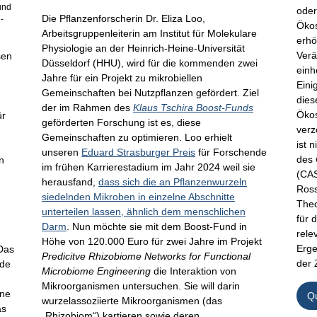
und
oder
Die Pflanzenforscherin Dr. Eliza Loo,
-
Ökos
Arbeitsgruppenleiterin am Institut für Molekulare
erhö
Physiologie an der Heinrich-Heine-Universität
Verä
sen
Düsseldorf (HHU), wird für die kommenden zwei
einh
Jahre für ein Projekt zu mikrobiellen
Eini
Gemeinschaften bei Nutzpflanzen gefördert. Ziel
dies
der im Rahmen des
Klaus Tschira Boost-Funds
Ökos
ür
geförderten Forschung ist es, diese
verz
Gemeinschaften zu optimieren. Loo erhielt
ist 
unseren
Eduard Strasburger Preis
für Forschende
des
n
im frühen Karrierestadium im Jahr 2024 weil sie
(CA
herausfand,
dass sich die an Pflanzenwurzeln
Ross
siedelnden Mikroben in einzelne Abschnitte
Theo
unterteilen lassen, ähnlich dem menschlichen
für 
Darm
. Nun möchte sie mit dem Boost-Fund in
rele
Höhe von 120.000 Euro für zwei Jahre im Projekt
Erge
Das
Predicitve Rhizobiome Networks for Functional
der 
nde
Microbiome Engineering
die Interaktion von
Mikroorganismen untersuchen. Sie will darin
ene
Q
wurzelassoziierte Mikroorganismen (das
as
„Rhizobiom“) kartieren sowie deren