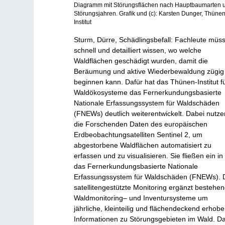
Diagramm mit Störungsflächen nach Hauptbaumarten 
Störungsjahren. Grafik und (c): Karsten Dunger, Thünen
Institut
Sturm, Dürre, Schädlingsbefall: Fachleute müs
schnell und detailliert wissen, wo welche
Waldflächen geschädigt wurden, damit die
Beräumung und aktive Wiederbewaldung zügig
beginnen kann. Dafür hat das Thünen-Institut f
Waldökosysteme das Fernerkundungsbasierte
Nationale Erfassungssystem für Waldschäden
(FNEWs) deutlich weiterentwickelt. Dabei nutze
die Forschenden Daten des europäischen
Erdbeobachtungsatelliten Sentinel 2, um
abgestorbene Waldflächen automatisiert zu
erfassen und zu visualisieren. Sie fließen ein in
das Fernerkundungsbasierte Nationale
Erfassungssystem für Waldschäden (FNEWs). 
satellitengestützte Monitoring ergänzt bestehe
Waldmonitoring– und Inventursysteme um
jährliche, kleinteilig und flächendeckend erhob
Informationen zu Störungsgebieten im Wald. D