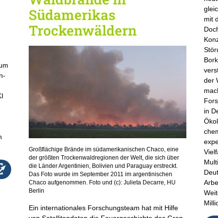
glei
Südamerikas
mit 
Trockenwäldern
Doch
Konz
Stör
Bork
 um
vers
n-
der 
mach
KI
Fors
in D
.
Ökol
chem
n
expe
Großflächige Brände im südamerikanischen Chaco, eine
Viel
der größten Trockenwaldregionen der Welt, die sich über
Mult
die Länder Argentinien, Bolivien und Paraguay erstreckt.
Deut
Das Foto wurde im September 2011 im argentinischen
Arbe
Chaco aufgenommen. Foto und (c): Julieta Decarre, HU
Berlin
Weit
Mill
Ein internationales Forschungsteam hat mit Hilfe
von Satellitendaten die Feuergeschichte des Gran