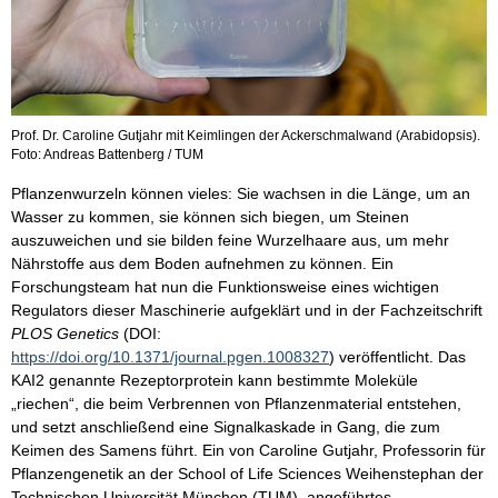
Prof. Dr. Caroline Gutjahr mit Keimlingen der Ackerschmalwand (Arabidopsis).
Foto: Andreas Battenberg / TUM
Pflanzenwurzeln können vieles: Sie wachsen in die Länge, um an
Wasser zu kommen, sie können sich biegen, um Steinen
auszuweichen und sie bilden feine Wurzelhaare aus, um mehr
Nährstoffe aus dem Boden aufnehmen zu können. Ein
Forschungsteam hat nun die Funktionsweise eines wichtigen
Regulators dieser Maschinerie aufgeklärt und in der Fachzeitschrift
PLOS Genetics
(DOI:
https://doi.org/10.1371/journal.pgen.1008327
) veröffentlicht. Das
KAI2 genannte Rezeptorprotein kann bestimmte Moleküle
„riechen“, die beim Verbrennen von Pflanzenmaterial entstehen,
und setzt anschließend eine Signalkaskade in Gang, die zum
Keimen des Samens führt. Ein von Caroline Gutjahr, Professorin für
Pflanzengenetik an der School of Life Sciences Weihenstephan der
Technischen Universität München (TUM), angeführtes