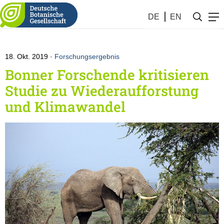
Botanik #42 (2019)
DE
EN
18. Okt. 2019
Forschungsergebnis
Bonner Forschende kritisieren
Studie zu Wiederaufforstung
und Klimawandel