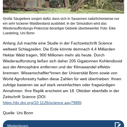
Große Säugetiere sorgen dafür, dass sich in Savannen natürlicherweise nur
ein sehr lockerer Waldbestand ausbildet. In der Simulation wird das
Wiederaufforstungs-Potenzial derartiger Gebiete überbewertet. Foto: Eike
Luedeling, Uni Bonn
Anfang Juli machte eine Studie in der Fachzeitschrift
Science
weltweit Schlagzeilen: Die Erde könnte demnach 4,4 Milliarden
Hektar Wald tragen, 900 Millionen mehr als heute. Durch
Wiederaufforstung ließen sich daher 205 Gigatonnen Kohlendioxid
aus der Atmosphäre entfernen und der Klimawandel effektiv
bremsen. Wissenschaftler*innen der Universität Bonn sowie von
World Agroforestry halten diese Zahlen für weit übertrieben: Ihnen
zufolge basieren sie auf stark vereinfachten oder fragwürdigen
Annahmen. Ihre Replik erscheint am 18. Oktober ebenfalls in der
Zeitschrift
Science
(DOI:
https://dx.doi.org/10.1126/science.aay7988
).
Quelle: Uni Bonn
Weiterlesen