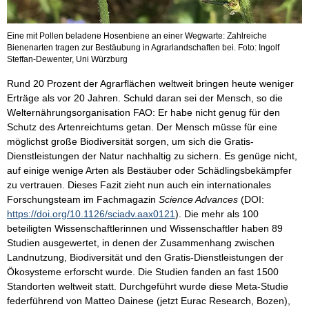
Eine mit Pollen beladene Hosenbiene an einer Wegwarte: Zahlreiche
Bienenarten tragen zur Bestäubung in Agrarlandschaften bei. Foto: Ingolf
Steffan-Dewenter, Uni Würzburg
Rund 20 Prozent der Agrarflächen weltweit bringen heute weniger
Erträge als vor 20 Jahren. Schuld daran sei der Mensch, so die
Welternährungsorganisation FAO: Er habe nicht genug für den
Schutz des Artenreichtums getan. Der Mensch müsse für eine
möglichst große Biodiversität sorgen, um sich die Gratis-
Dienstleistungen der Natur nachhaltig zu sichern. Es genüge nicht,
auf einige wenige Arten als Bestäuber oder Schädlingsbekämpfer
zu vertrauen. Dieses Fazit zieht nun auch ein internationales
Forschungsteam im Fachmagazin
Science Advances
(DOI:
https://doi.org/10.1126/sciadv.aax0121
). Die mehr als 100
beteiligten Wissenschaftlerinnen und Wissenschaftler haben 89
Studien ausgewertet, in denen der Zusammenhang zwischen
Landnutzung, Biodiversität und den Gratis-Dienstleistungen der
Ökosysteme erforscht wurde. Die Studien fanden an fast 1500
Standorten weltweit statt. Durchgeführt wurde diese Meta-Studie
federführend von Matteo Dainese (jetzt Eurac Research, Bozen),