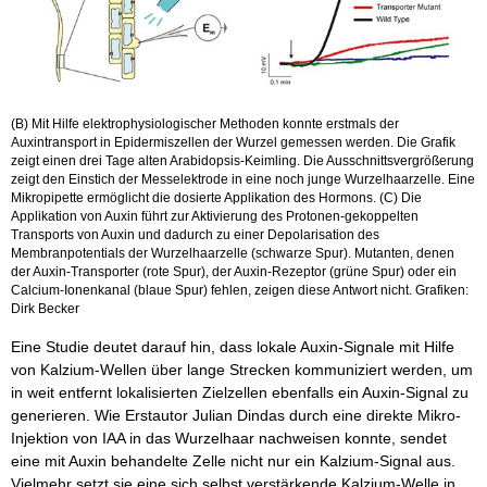
(B) Mit Hilfe elektrophysiologischer Methoden konnte erstmals der
Auxintransport in Epidermiszellen der Wurzel gemessen werden. Die Grafik
zeigt einen drei Tage alten Arabidopsis-Keimling. Die Ausschnittsvergrößerung
zeigt den Einstich der Messelektrode in eine noch junge Wurzelhaarzelle. Eine
Mikropipette ermöglicht die dosierte Applikation des Hormons. (C) Die
Applikation von Auxin führt zur Aktivierung des Protonen-gekoppelten
Transports von Auxin und dadurch zu einer Depolarisation des
Membranpotentials der Wurzelhaarzelle (schwarze Spur). Mutanten, denen
der Auxin-Transporter (rote Spur), der Auxin-Rezeptor (grüne Spur) oder ein
Calcium-Ionenkanal (blaue Spur) fehlen, zeigen diese Antwort nicht. Grafiken:
Dirk Becker
Eine Studie deutet darauf hin, dass lokale Auxin-Signale mit Hilfe
von Kalzium-Wellen über lange Strecken kommuniziert werden, um
in weit entfernt lokalisierten Zielzellen ebenfalls ein Auxin-Signal zu
generieren. Wie Erstautor Julian Dindas durch eine direkte Mikro-
Injektion von IAA in das Wurzelhaar nachweisen konnte, sendet
eine mit Auxin behandelte Zelle nicht nur ein Kalzium-Signal aus.
Vielmehr setzt sie eine sich selbst verstärkende Kalzium-Welle in