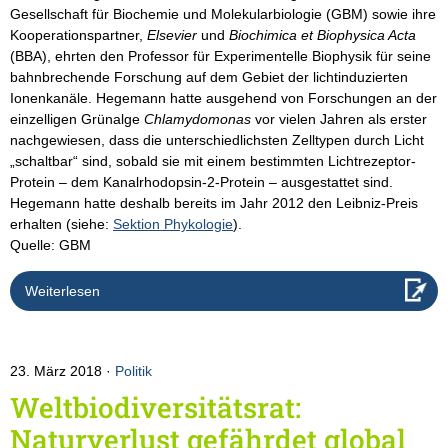
Gesellschaft für Biochemie und Molekularbiologie (GBM) sowie ihre
Kooperationspartner,
Elsevier
und
Biochimica et Biophysica Acta
(BBA), ehrten den Professor für Experimentelle Biophysik für seine
bahnbrechende Forschung auf dem Gebiet der lichtinduzierten
Ionenkanäle. Hegemann hatte ausgehend von Forschungen an der
einzelligen Grünalge
Chlamydomonas
vor vielen Jahren als erster
nachgewiesen, dass die unterschiedlichsten Zelltypen durch Licht
„schaltbar“ sind, sobald sie mit einem bestimmten Lichtrezeptor-
Protein – dem Kanalrhodopsin-2-Protein – ausgestattet sind.
Hegemann hatte deshalb bereits im Jahr 2012 den Leibniz-Preis
erhalten (siehe:
Sektion Phykologie
).
Quelle: GBM
Weiterlesen
23. März 2018
Politik
Weltbiodiversitätsrat:
Naturverlust gefährdet global