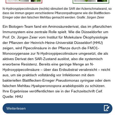
N-Hydroxypipecolinsäure (rechts) stimuliert die SAR der Ackerschmalwand, so
dass sie immun gegen verschiedene Pflanzenpathogene wie die Blattflecken-
Erreger oder den falschen Mehltau gemacht werden. Grafik: Jürgen Zeier
Ein Biologen-Team fand ein Aminosäurederivat, das im pflanzlichen
Immunsystem eine zentrale Rolle spielt. Wie die Düsseldorfer um
Prof. Dr. Jürgen Zeier vom Institut für Molekulare Ökophysiologie
der Pflanzen der Heinrich-Heine-Universität Düsseldorf (HHU)
zeigen, wird Pipecolinsäure in der Pflanze durch die FMO1-
Monooxygenase zur N-Hydroxypipecolinsäure umgesetzt, die als
aktives Derivat den SAR-Zustand auslöst, also die systemisch
erworbene Resistenz. Bereits eine geringe Menge an N-
Hydroxypipecolinsäure – über das Erdsubstrat verabreicht – reicht
aus, um sie praktisch vollständig vor Infektionen mit dem
bakteriellen Blattflecken-Erreger
Pseudomonas syringae
oder dem
falschen Mehltau
Hyaloperonospora arabidopsidis
zu schützen.
Ihre Ergebnisse veröffentlichten sie in der Fachzeitschrift
Cell
.
Quelle: HHU
Weiterlesen