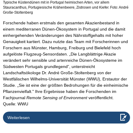
Typische Küstendünen mit in Portugal heimischen Arten, vor allem
Stauracanthus, Portugiesische Krähenbeere, Zistrosen und Kiefer. Foto: André
Große-Stoltenberg
Forschende haben erstmals den gesamten Akazienbestand in
einem mediterranen Dünen-Ökosystem in Portugal und die damit
einhergehenden Veränderungen des Nährstoffgehalts mit hoher
Genauigkeit kartiert. Dazu nutzte das Team mit Forscherinnen und
Forschern aus Münster, Hamburg, Freiburg und Bielefeld hoch
aufgelöste Flugzeug-Sensordaten. „Die Langblättrige Akazie
verändert sehr sensible und artenreiche Dünen-Ökosysteme im
Südwesten Portugals grundlegend“, unterstreicht
Landschaftsökologe Dr. André Große-Stoltenberg von der
Westfälischen Wilhelms-Universität Münster (WWU), Erstautor der
Studie. „Sie ist eine der größten Bedrohungen für die einheimische
Pflanzenvielfalt." Ihre Ergebnisse haben die Forschenden im
Fachjournal
Remote Sensing of Environment
veröffentlicht.
Quelle: WWU
Weiterlesen