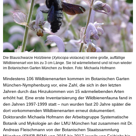
Die Blauschwarze Holzbiene (
Xylocopa violacea
) ist eine große, auffällige
Wildbienenart von bis zu 3 cm Länge. Sie ist wärmeliebend und ist nun wieder
im Botanischen Garten München zu finden. Foto: Michaela Hofmann
Mindestens 106 Wildbienenarten kommen im Botanischen Garten
München-Nymphenburg vor, eine Zahl, die sich in den letzten
Jahren durch das Hinzukommen von 15 wärmeliebenden Arten
erhöht hat. Eine erste Inventarisierung der Wildbienenfauna fand in
den Jahren 1997-1999 statt – nun wurden fast 20 Jahre später die
dort vorkommenden Wildbienenarten erneut dokumentiert.
Doktorandin Michaela Hofmann der Arbeitsgruppe Systematische
Botanik und Mykologie an der LMU München hat zusammen mit Dr.
Andreas Fleischmann von der Botanischen Staatssammlung
München (SNSB-BSM) von 2015 bis 2017 jeweils von Frühjahr bis