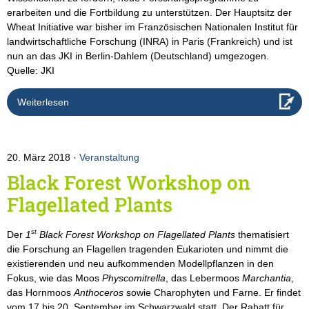
erarbeiten und die Fortbildung zu unterstützen. Der Hauptsitz der
Wheat Initiative war bisher im Französischen Nationalen Institut für
landwirtschaftliche Forschung (INRA) in Paris (Frankreich) und ist
nun an das JKI in Berlin-Dahlem (Deutschland) umgezogen.
Quelle: JKI
Weiterlesen
20. März 2018
Veranstaltung
Black Forest Workshop on
Flagellated Plants
st
Der
1
Black Forest Workshop on Flagellated Plants
thematisiert
die Forschung an Flagellen tragenden Eukarioten und nimmt die
existierenden und neu aufkommenden Modellpflanzen in den
Fokus, wie das Moos
Physcomitrella
, das Lebermoos
Marchantia
,
das Hornmoos
Anthoceros
sowie Charophyten und Farne. Er findet
vom 17.bis 20. September im Schwarzwald statt. Der Rabatt für