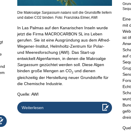
Grun
Sequ
Die Makroalge
Sargassum natans
soll die Grunstoffe liefern
und dabei CO2 binden. Foto: Franziska Elmer, AWI
Eine
mit 
In Las Palmas auf den Kanarischen Inseln wurde
Weba
jetzt die Firma MACROCARBON SL ins Leben
ist 
gerufen. Sie ist eine Ausgründung aus dem Alfred-
gt
Anwe
Wegener-Institut, Helmholtz-Zentrum für Polar-
Scha
und Meeresforschung (AWI). Das Start-up
e
auf 
entwickelt Algenfarmen, in denen die Makroalge
Sequ
Sargassum
gezüchtet werden soll. Diese Algen
und
Grup
binden große Mengen an CO
und dienen
dem
2
Senc
gleichzeitig der Herstellung neuer Grundstoffe für
Fors
die Chemische Industrie.
Echt
Sch
Quelle: AWI
wurd
Bund
Weiterlesen
gefö
drei
Quel