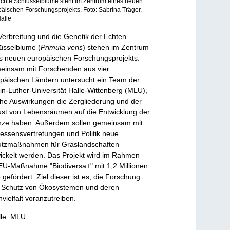
chte Schlüsselblume steht im Zentrum eines neuen
äischen Forschungsprojekts. Foto: Sabrina Träger,
alle
Verbreitung und die Genetik der Echten
üsselblume (
Primula veris
) stehen im Zentrum
s neuen europäischen Forschungsprojekts.
insam mit Forschenden aus vier
päischen Ländern untersucht ein Team der
in-Luther-Universität Halle-Wittenberg (MLU),
he Auswirkungen die Zergliederung und der
ust von Lebensräumen auf die Entwicklung der
nze haben. Außerdem sollen gemeinsam mit
ressensvertretungen und Politik neue
tzmaßnahmen für Graslandschaften
ickelt werden. Das Projekt wird im Rahmen
EU-Maßnahme "Biodiversa+" mit 1,2 Millionen
 gefördert. Ziel dieser ist es, die Forschung
Schutz von Ökosystemen und deren
nvielfalt voranzutreiben.
le: MLU