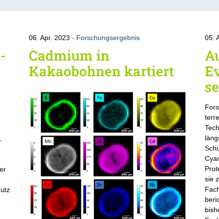
06. Apr. 2023
Forschungsergebnis
05. 
-
Cadmium in
Au
Kakaobohnen kartiert
Ev
se
Fors
terr
Tech
läng
,
Schu
Cyan
Prot
der
sie 
Fach
hutz
beri
bish