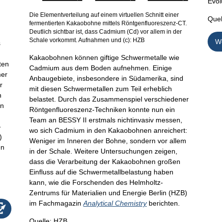
Evol
Die Elementverteilung auf einem virtuellen Schnitt einer
Quel
fermentierten Kakaobohne mittels Röntgenfluoreszenz-CT.
Deutlich sichtbar ist, dass Cadmium (Cd) vor allem in der
Schale vorkommt. Aufnahmen und (c): HZB
We
s
Kakaobohnen können giftige Schwermetalle wie
ten
Cadmium aus dem Boden aufnehmen. Einige
mer
Anbaugebiete, insbesondere in Südamerika, sind
r
mit diesen Schwermetallen zum Teil erheblich
n
belastet. Durch das Zusammenspiel verschiedener
an
Röntgenfluoreszenz-Techniken konnte nun ein
Team an BESSY II erstmals nichtinvasiv messen,
-
wo sich Cadmium in den Kakaobohnen anreichert:
)
Weniger im Inneren der Bohne, sondern vor allem
en
in der Schale. Weitere Untersuchungen zeigen,
dass die Verarbeitung der Kakaobohnen großen
Einfluss auf die Schwermetallbelastung haben
kann, wie die Forschenden des Helmholtz-
Zentrums für Materialien und Energie Berlin (HZB)
im Fachmagazin
Analytical Chemistry
berichten.
Quelle: HZB