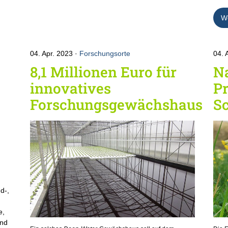
We
04. Apr. 2023
Forschungsorte
04. 
8,1 Millionen Euro für
Na
innovatives
Pr
Forschungsgewächshaus
Sc
d-,
e,
and