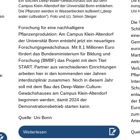
Ein solches
Deep-Water-
Gewächshaus soll auf dem
Die E
Campus Klein-Altendorf der Universität Bonn entstehen.
europ
t
Die Pflanzen werden in Wasserbecken kultiviert („deep
Uni H
sen
water cultivation“). Foto und (c): Simon Steiger
Die 
Forschung für eine nachhaltigere
Schl
Pflanzenproduktion: Am Campus Klein-Altendorf
eine
der Universität Bonn entsteht jetzt ein neuartiges
Geme
Forschungsgewächshaus. Mit 8,1 Millionen Euro
euro
fördert das Bundesministerium für Bildung und
Mart
Forschung (BMBF) das Projekt mit dem Titel
welc
START. Partner aus verschiedenen Einrichtungen
Verl
arbeiten hier in den kommenden vier Jahren
Pfla
ie:
interdisziplinär zusammen. Noch in diesem Jahr
Inte
soll mit dem Bau des Deep-Water-Culture-
Schu
Gewächshauses am Campus Klein-Altendorf
entw
begonnen werden, damit 2024 der
der 
Demonstrationsbetrieb starten kann.
Euro
zum 
Quelle: Uni Bonn
Arte
Weiterlesen
Quel