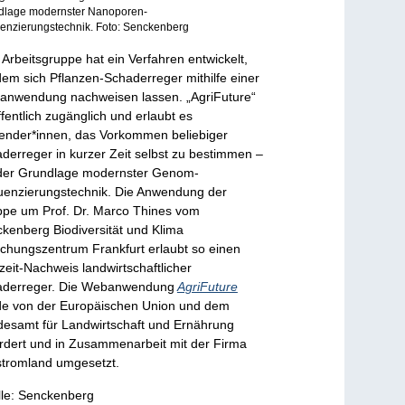
dlage modernster Nanoporen-
enzierungstechnik. Foto: Senckenberg
 Arbeitsgruppe hat ein Verfahren entwickelt,
dem sich Pflanzen-Schaderreger mithilfe einer
nwendung nachweisen lassen. „AgriFuture“
öffentlich zugänglich und erlaubt es
nder*innen, das Vorkommen beliebiger
derreger in kurzer Zeit selbst zu bestimmen –
der Grundlage modernster Genom-
enzierungstechnik. Die Anwendung der
pe um Prof. Dr. Marco Thines vom
kenberg Biodiversität und Klima
chungszentrum Frankfurt erlaubt so einen
zeit-Nachweis landwirtschaftlicher
aderreger. Die Webanwendung
AgriFuture
e von der Europäischen Union und dem
esamt für Landwirtschaft und Ernährung
rdert und in Zusammenarbeit mit der Firma
stromland umgesetzt.
le: Senckenberg