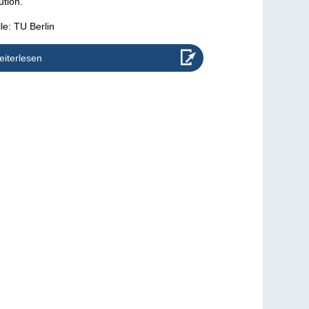
ution.
le: TU Berlin
iterlesen