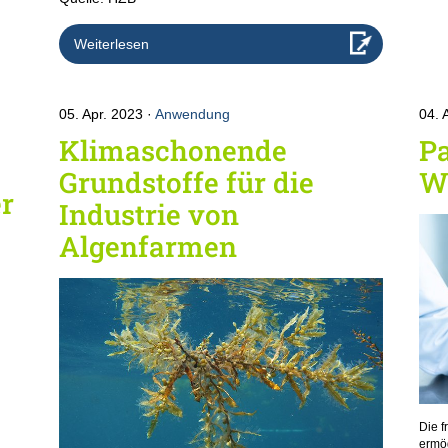
Weiterlesen
05. Apr. 2023
Anwendung
04. 
Klimaschonende
Pa
Grundstoffe für die
W
r
Industrie von
Algenfarmen
Die 
ermög