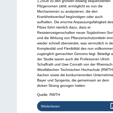
1,25Gb zu den größten bislang sequenzierten
Pilzgenomen zählt, ermöglicht es nun die
Mechanismen zu analysieren, die den
Krankheitsverlauf begünstigen oder auch
aufhalten. Die enorme Anpassungsfähigkeit de
Pilzes führt nämlich dazu, dass er
Resistenzeigenschaften neuer Sojabohnen-Sor
und die Wirkung von Pflanzenschutzmitteln im
wieder schnell überwindet, was vermutlich in de
Komplexität und Flexibilität des nun vollkomme
zugänglich gemachten Genoms liegt. Beteiligt 
der Studie waren auch die Professoren Ulrich
Schaffrath und Uwe Conrath von der Rheinisch
Westfälischen Technischen Hochschule (RWTH
Aachen sowie die konkurrierenden Unternehm
Bayer und Syngenta, die gemeinsam an dem
dicken Strang gezogen hatten.
Quelle: RWTH
Weiterlesen