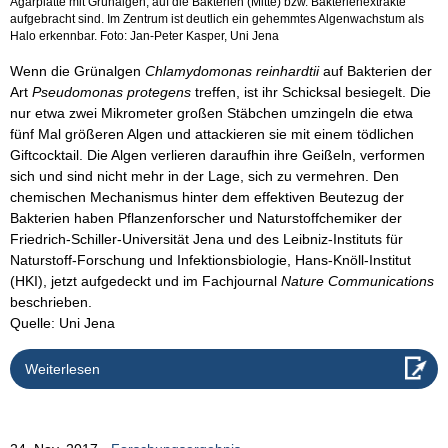
Agarplatte mit Grünalgen, auf die Bakterien (Mitte) bzw. Bakterien­extrakte
aufgebracht sind. Im Zentrum ist deutlich ein gehemmtes Algenwachstum als
Halo erkennbar. Foto: Jan-Peter Kasper, Uni Jena
Wenn die Grünalgen
Chlamydomonas reinhardtii
auf Bakterien der
Art
Pseudomonas protegens
treffen, ist ihr Schicksal besiegelt. Die
nur etwa zwei Mikrometer großen Stäbchen umzingeln die etwa
fünf Mal größeren Algen und attackieren sie mit einem tödlichen
Giftcocktail. Die Algen verlieren daraufhin ihre Geißeln, verformen
sich und sind nicht mehr in der Lage, sich zu vermehren. Den
chemischen Mechanismus hinter dem effektiven Beutezug der
Bakterien haben Pflanzenforscher und Naturstoffchemiker der
Friedrich-Schiller-Universität Jena und des Leibniz-Instituts für
Naturstoff-Forschung und Infektionsbiologie, Hans-Knöll-Institut
(HKI), jetzt aufgedeckt und im Fachjournal
Nature Communications
beschrieben.
Quelle: Uni Jena
Weiterlesen