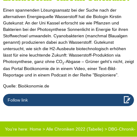
Einen spannenden Lösungsansatz bei der Suche nach der
alternativen Energiequelle Wasserstoff hat die Biologin Kirstin
Gutekunst: An der Uni Kassel erforscht sie wie Pflanzen und
Bakterien bei der Photosynthese Sonnenlicht in Energie für ihren
Stoffwechsel umwandeln. Cyanobakterien (manchmal Blaualgen
genannt) produzieren dabei auch Wasserstoff. Gutekunst
untersucht, wie sich die H2-Ausbeute biotechnologisch erhöhen
lässt für eine leuchtende Zukunft: Wasserstoff-Produktion via
Photosynthese, ganz ohne CO
-Abgase – Grüner geht’s nicht, zeigt
2
das Portal Bioökonomie.de in einem Video, einer Text-Bild-
Reportage und in einem Podcast in der Reihe "Biopioniere".
Quelle: Bioökonomie.de
Follow link
You're here:
Home
>
Alle Chroniken 2022 (Tabelle)
>
DBG-Chronik-