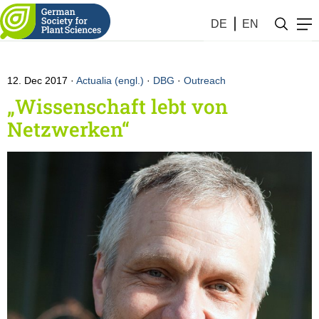
Notifications by the society
DE
EN
12. Dec 2017
Actualia (engl.)
·
DBG
·
Outreach
„Wissenschaft lebt von
Netzwerken“