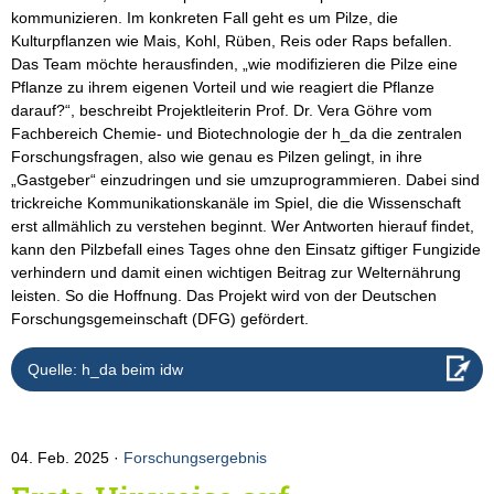
kommunizieren. Im konkreten Fall geht es um Pilze, die
Kulturpflanzen wie Mais, Kohl, Rüben, Reis oder Raps befallen.
Das Team möchte herausfinden, „wie modifizieren die Pilze eine
Pflanze zu ihrem eigenen Vorteil und wie reagiert die Pflanze
darauf?“, beschreibt Projektleiterin Prof. Dr. Vera Göhre vom
Fachbereich Chemie- und Biotechnologie der h_da die zentralen
Forschungsfragen, also wie genau es Pilzen gelingt, in ihre
„Gastgeber“ einzudringen und sie umzuprogrammieren. Dabei sind
trickreiche Kommunikationskanäle im Spiel, die die Wissenschaft
erst allmählich zu verstehen beginnt. Wer Antworten hierauf findet,
kann den Pilzbefall eines Tages ohne den Einsatz giftiger Fungizide
verhindern und damit einen wichtigen Beitrag zur Welternährung
leisten. So die Hoffnung. Das Projekt wird von der Deutschen
Forschungsgemeinschaft (DFG) gefördert.
Quelle: h_da beim idw
04. Feb. 2025
Forschungsergebnis