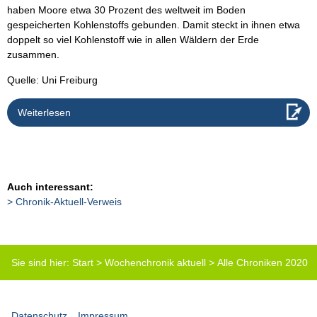
haben Moore etwa 30 Prozent des weltweit im Boden
gespeicherten Kohlenstoffs gebunden. Damit steckt in ihnen etwa
doppelt so viel Kohlenstoff wie in allen Wäldern der Erde
zusammen.
Quelle: Uni Freiburg
Weiterlesen
Auch interessant:
Chronik-Aktuell-Verweis
Sie sind hier:
Start
>
Wochenchronik aktuell
>
Alle Chroniken 2020
(Tabelle)
>
DBG-Chronik-41-2020
Datenschutz
Impressum