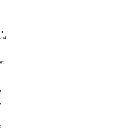
en
 und
er:
e
n
d