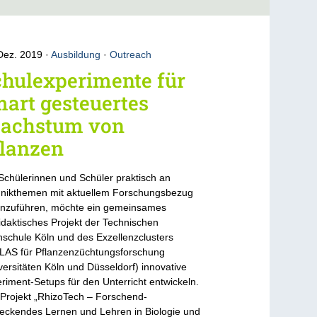
Dez. 2019
Ausbildung
·
Outreach
hulexperimente für
art gesteuertes
achstum von
flanzen
chülerinnen und Schüler praktisch an
nikthemen mit aktuellem Forschungsbezug
nzuführen, möchte ein gemeinsames
idaktisches Projekt der Technischen
schule Köln und des Exzellenzclusters
AS für Pflanzenzüchtungsforschung
versitäten Köln und Düsseldorf) innovative
riment-Setups für den Unterricht entwickeln.
Projekt „RhizoTech – Forschend-
eckendes Lernen und Lehren in Biologie und