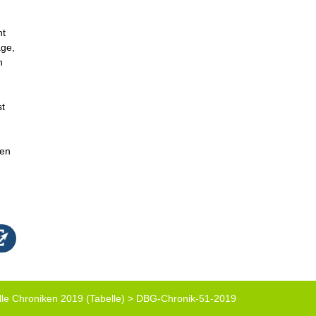
nt
age,
n
st
den
lle Chroniken 2019 (Tabelle)
>
DBG-Chronik-51-2019