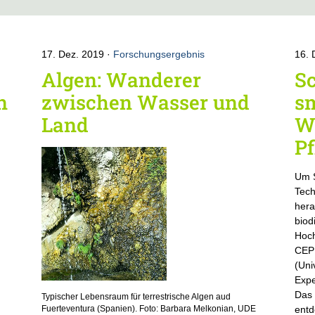
17. Dez. 2019
Forschungsergebnis
16. 
Algen: Wanderer
Sc
n
zwischen Wasser und
sm
Land
W
P
Um S
Tech
hera
biod
Hoch
CEPL
(Uni
Expe
Das 
Typischer Lebensraum für terrestrische Algen aud
entd
Fuerteventura (Spanien). Foto: Barbara Melkonian, UDE