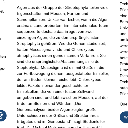
ift
Tech
Algen aus der Gruppe der Streptophyta teilen viele
Pfla
et.
Eigenschaften mit Moosen, Farnen und
eine
Samenpflanzen. Unklar war bisher, wann die Algen
Bota
erstmals Land eroberten. Ein internationales Team
Univ
sequenzierte deshalb das Erbgut von zwei
und 
einzelligen Algen, die zu den ursprünglichsten
n
umli
Streptophyta gehören. Wie die Genomstudie zeit,
werd
hatten Mesostigma viride und Chlorokybus
werd
atmophyticus einen gemeinsamen Vorfahren. Sie
äten
bete
sind die ursprünglichste Abstammungslinie der
Prot
Steptophyta. Mesostigma ist ein mit Geißeln, die
ps-
Umwe
zur Fortbewegung dienen, ausgestatteter Einzeller,
Dies
der am Boden kleiner Teiche lebt. Chlorokybus
Tech
bildet Pakete ineinander geschachtelter
auto
Einzelzellen, die von einer festen Zellwand
Pfla
umgeben sind, und lebt zwischen Moosen, auf der
Erde, an Steinen und Wänden. „Die
Quel
Genomanalysen beider Algen zeigten große
Unterschiede in der Größe und Struktur ihres
We
Erbgutes und im Genbestand“, sagt Studienleiter
Prof. Dr. Michael Melkonian von der Universität