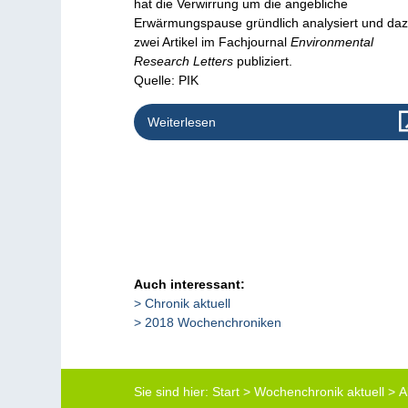
hat die Verwirrung um die angebliche
Erwärmungspause gründlich analysiert und da
zwei Artikel im Fachjournal
Environmental
Research Letters
publiziert.
Quelle: PIK
Weiterlesen
Auch interessant:
Chronik aktuell
2018 Wochenchroniken
Sie sind hier:
Start
>
Wochenchronik aktuell
>
A