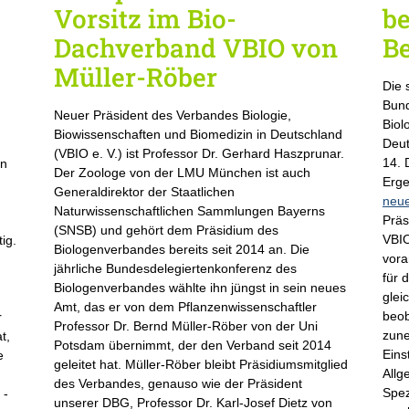
–
Vorsitz im Bio-
be
Dachverband VBIO von
Be
Müller-Röber
Die
Bund
Neuer Präsident des Verbandes Biologie,
Biol
Biowissenschaften und Biomedizin in Deutschland
Deut
(VBIO e. V.) ist Professor Dr. Gerhard Haszprunar.
14. 
en
Der Zoologe von der LMU München ist auch
Erge
Generaldirektor der Staatlichen
neue
Naturwissenschaftlichen Sammlungen Bayerns
Präs
(SNSB) und gehört dem Präsidium des
VBIO
ig.
Biologenverbandes bereits seit 2014 an. Die
vora
jährliche Bundesdelegiertenkonferenz des
für 
Biologenverbandes wählte ihn jüngst in sein neues
glei
Amt, das er von dem Pflanzenwissenschaftler
beob
r
Professor Dr. Bernd Müller-Röber von der Uni
zune
t,
Potsdam übernimmt, der den Verband seit 2014
Eins
e
geleitet hat. Müller-Röber bleibt Präsidiumsmitglied
Allg
des Verbandes, genauso wie der Präsident
Spez
 -
unserer DBG, Professor Dr. Karl-Josef Dietz von