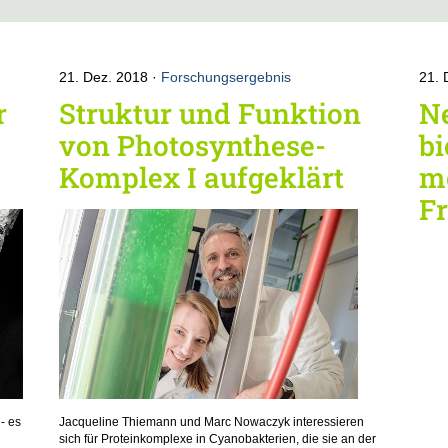
21. Dez. 2018
Forschungsergebnis
21. 
r
Struktur und Funktion
Ne
von Photosynthese-
bi
Komplex I aufgeklärt
m
F
- es
Jacqueline Thiemann und Marc Nowaczyk interessieren
sich für Proteinkomplexe in Cyanobakterien, die sie an der