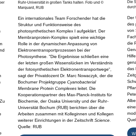
Die S
per
Ruhr-Universität in großen Tanks halten. Foto und ©
durch
Marquard, RUB
Der 
Ein internationales Team Forschender hat die
des 
Struktur und Funktionsweise des
von 
m
photosynthetischen Komplex I aufgeklärt. Der
Fac
Membranprotein-Komplex spielt eine wichtige
die 
am
Rolle in der dynamischen Anpassung von
Gena
und
Elektronentransportprozessen bei der
Hilf
Photosynthese. "Die Ergebnisse schließen eine
gena
e
der letzten großen Wissenslücken im Verständnis
das 
der fotosynthetischen Elektronentransportwege“,
Zeit
h
sagt der Privatdozent Dr. Marc Nowaczyk, der die
Schw
n
Bochumer Projektgruppe
Cyanobacterial
Pfla
Membrane Protein Complexes
leitet. Die
Pete
Kooperationspartner des Max-Planck-Instituts für
Albe
 Zu
Biochemie, der Osaka University und der Ruhr-
eine
Universität Bochum (RUB) berichten über die
modu
e
Arbeiten zusammen mit Kolleginnen und Kollegen
Quel
weiterer Einrichtungen in der Zeitschrift
Science
.
Quelle: RUB
e
We