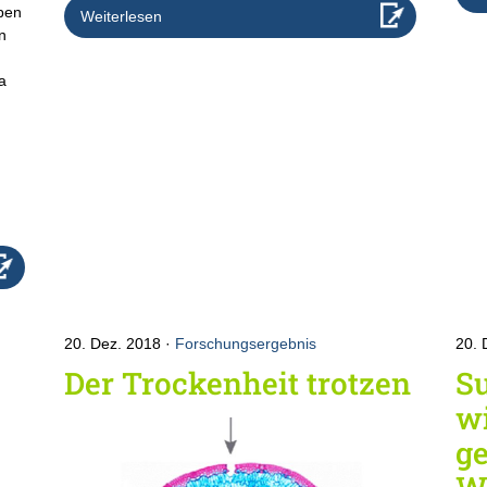
pen
Weiterlesen
n
a
20. Dez. 2018
Forschungsergebnis
20. 
Der Trockenheit trotzen
Su
w
g