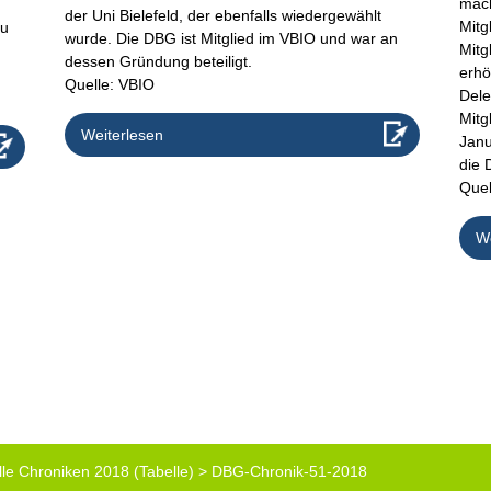
mach
der Uni Bielefeld, der ebenfalls wiedergewählt
Mitg
zu
wurde. Die DBG ist Mitglied im VBIO und war an
Mitg
dessen Gründung beteiligt.
erhö
Quelle: VBIO
Dele
Mitg
Weiterlesen
Janu
die 
Quel
We
lle Chroniken 2018 (Tabelle)
>
DBG-Chronik-51-2018