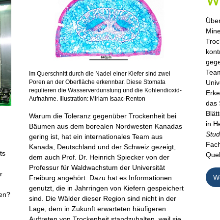
W
Über
Mine
Troc
kont
gege
Team
Im Querschnitt durch die Nadel einer Kiefer sind zwei
Poren an der Oberfläche erkennbar. Diese Stomata
Univ
regulieren die Wasserverdunstung und die Kohlendioxid-
Erke
Aufnahme. Illustration: Miriam Isaac-Renton
das 
Blät
Warum die Toleranz gegenüber Trockenheit bei
in H
Bäumen aus dem borealen Nordwesten Kanadas
Stud
gering ist, hat ein internationales Team aus
Fach
Kanada, Deutschland und der Schweiz gezeigt,
ts
Quel
dem auch Prof. Dr. Heinrich Spiecker von der
Professur für Waldwachstum der Universität
r
We
Freiburg angehört. Dazu hat es Informationen
genutzt, die in Jahrringen von Kiefern gespeichert
gen?
sind. Die Wälder dieser Region sind nicht in der
Lage, dem in Zukunft erwarteten häufigeren
Auftreten von Trockenheit standzuhalten, weil sie