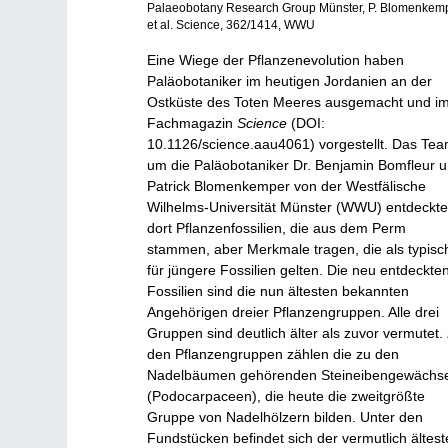
Palaeobotany Research Group Münster, P. Blomenkem
et al. Science, 362/1414, WWU
Eine Wiege der Pflanzenevolution haben
Paläobotaniker im heutigen Jordanien an der
Ostküste des Toten Meeres ausgemacht und i
Fachmagazin
Science
(DOI:
10.1126/science.aau4061) vorgestellt. Das Te
um die Paläobotaniker Dr. Benjamin Bomfleur 
Patrick Blomenkemper von der Westfälische
Wilhelms-Universität Münster (WWU) entdeckt
dort Pflanzenfossilien, die aus dem Perm
stammen, aber Merkmale tragen, die als typisc
für jüngere Fossilien gelten. Die neu entdeckte
Fossilien sind die nun ältesten bekannten
Angehörigen dreier Pflanzengruppen. Alle drei
Gruppen sind deutlich älter als zuvor vermutet.
den Pflanzengruppen zählen die zu den
Nadelbäumen gehörenden Steineibengewächs
(Podocarpaceen), die heute die zweitgrößte
Gruppe von Nadelhölzern bilden. Unter den
Fundstücken befindet sich der vermutlich ältest