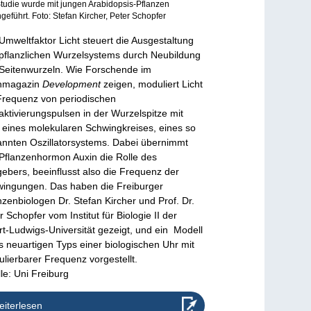
tudie wurde mit jungen Arabidopsis-Pflanzen
geführt. Foto: Stefan Kircher, Peter Schopfer
Umweltfaktor Licht steuert die Ausgestaltung
pflanzlichen Wurzelsystems durch Neubildung
Seitenwurzeln. Wie Forschende im
hmagazin
Development
zeigen, moduliert Licht
Frequenz von periodischen
ktivierungspulsen in der Wurzelspitze mit
e eines molekularen Schwingkreises, eines so
nnten Oszillatorsystems. Dabei übernimmt
Pflanzenhormon Auxin die Rolle des
gebers, beeinflusst also die Frequenz der
ingungen. Das haben die Freiburger
nzenbiologen Dr. Stefan Kircher und Prof. Dr.
r Schopfer vom Institut für Biologie II der
rt-Ludwigs-Universität gezeigt, und ein Modell
s neuartigen Typs einer biologischen Uhr mit
lierbarer Frequenz vorgestellt.
le: Uni Freiburg
iterlesen