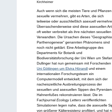
Kirchheimer
Auch wenn sich die meisten Tiere und Pflanzen
sexuelle vermehren, gibt es Arten, die sich
teilweise oder ausschließlich asexuell vermehre
Überraschenderweise sind diese asexuellen Ar
oft weiter verbreitet als ihre nächsten sexuellen
Verwandten. Die Ursachen dieses "Geographis
Parthenogenese" genannten Phänomens sind
noch nicht geklärt. Eine Arbeitsgruppe des
Departments für Botanik und
Biodiversitätsforschung der Uni Wien um Stefa
Dullinger hat nun gemeinsam mit Forschenden
Uni Göttingen um Elvira Hörandl
und einem
internationalen Forschungsteam ein
Computermodell entwickelt, mit dem sich der
nacheiszeitliche Ausbreitungsprozess der
sexuellen und asexuellen Sippen des Pyrenäen
Hahnenfußes rekonstruieren lässt. Die im
Fachjournal
Ecology Letters
veröffentlichten
Simulationen legen nahe, dass die asexuelle S
von größerer Kälteresistenz profitiert, und hat n