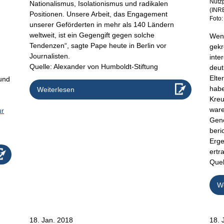
i
Nutz
Nationalismus, Isolationismus und radikalen
(INR
Positionen. Unsere Arbeit, das Engagement
Foto
unserer Geförderten in mehr als 140 Ländern
e
weltweit, ist ein Gegengift gegen solche
Wenn
Tendenzen“, sagte Pape heute in Berlin vor
gekr
Journalisten.
inte
Quelle: Alexander von Humboldt-Stiftung
deut
Elte
 und
habe
Weiterlesen
Kreu
ware
ur
Gene
beri
Erge
ertr
Quel
We
18. Jan. 2018
18. 