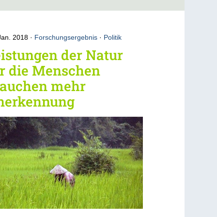
Jan. 2018
Forschungsergebnis
·
Politik
istungen der Natur
ür die Menschen
rauchen mehr
nerkennung