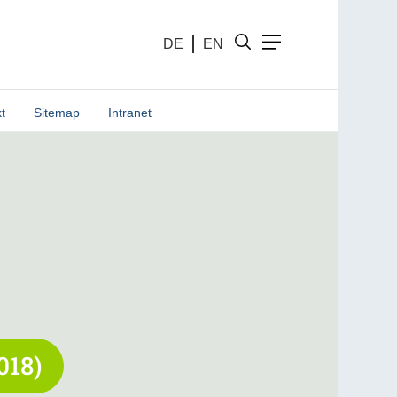
DE
EN
t
Sitemap
Intranet
018)