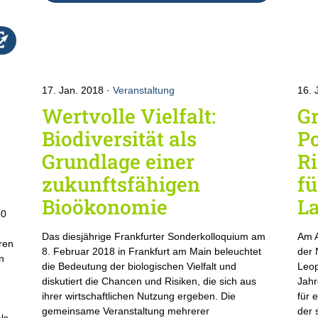
17. Jan. 2018
Veranstaltung
16. 
Wertvolle Vielfalt:
G
Biodiversität als
P
Grundlage einer
R
zukunftsfähigen
fü
Bioökonomie
L
50
Das diesjährige Frankfurter Sonderkolloquium am
Am A
ren
8. Februar 2018 in Frankfurt am Main beleuchtet
der 
n
die Bedeutung der biologischen Vielfalt und
Leop
diskutiert die Chancen und Risiken, die sich aus
Jahr
ihrer wirtschaftlichen Nutzung ergeben. Die
für 
gemeinsame Veranstaltung mehrerer
der 
ls