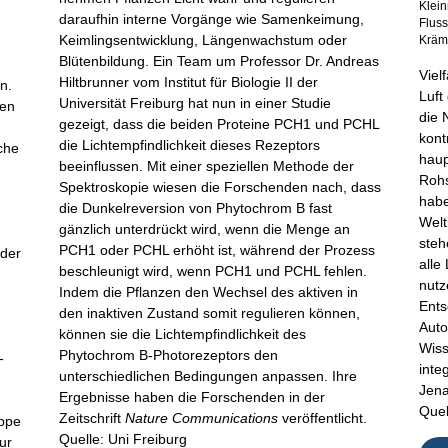
Klein
daraufhin interne Vorgänge wie Samenkeimung,
Flus
Keimlingsentwicklung, Längenwachstum oder
Kräme
Blütenbildung. Ein Team um Professor Dr. Andreas
Viel
Hiltbrunner vom Institut für Biologie II der
n.
Luft
Universität Freiburg hat nun in einer Studie
ten
die 
gezeigt, dass die beiden Proteine PCH1 und PCHL
kont
die Lichtempfindlichkeit dieses Rezeptors
che
haup
beeinflussen. Mit einer speziellen Methode der
Rohs
Spektroskopie wiesen die Forschenden nach, dass
habe
die Dunkelreversion von Phytochrom B fast
Welt
gänzlich unterdrückt wird, wenn die Menge an
n
steh
PCH1 oder PCHL erhöht ist, während der Prozess
 der
alle
beschleunigt wird, wenn PCH1 und PCHL fehlen.
nutz
Indem die Pflanzen den Wechsel des aktiven in
Ents
den inaktiven Zustand somit regulieren können,
Auto
können sie die Lichtempfindlichkeit des
Wiss
Phytochrom B-Photorezeptors den
-
inte
unterschiedlichen Bedingungen anpassen. Ihre
Jena
Ergebnisse haben die Forschenden in der
Quel
Zeitschrift
Nature Communications
veröffentlicht.
ippe
Quelle: Uni Freiburg
ur