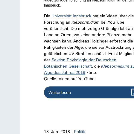
Video zur Algenforschung an Klebsormidium an der Un
Innsbruck.
Die
Universität Innsbruck
hat ein Video über di
Forschung an
Klebsormidium
bei YouTube
veröffentlicht: Die mehrzellige Grünalge lebt an
Land an Orten, wo keine andere Pflanze mehr
wachsen kann. Andreas Holzinger erforscht die
Fähigkeiten der Alge, die sie vor Austrocknung
gefährlichen UV-Strahlen schützt. Er ist Mitglied
der
Sektion Phykologie der Deutschen
Botanischen Gesellschaft
, die
Klebsormidium
z
Alge des Jahres 2018
kürte.
Quelle: Video auf YouTube
Weiterlesen
18. Jan. 2018
Politik