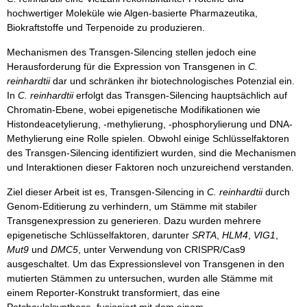
hochwertiger Moleküle wie Algen-basierte Pharmazeutika,
Biokraftstoffe und Terpenoide zu produzieren.
Mechanismen des Transgen-Silencing stellen jedoch eine
Herausforderung für die Expression von Transgenen in
C.
reinhardtii
dar und schränken ihr biotechnologisches Potenzial ein.
In
C. reinhardtii
erfolgt das Transgen-Silencing hauptsächlich auf
Chromatin-Ebene, wobei epigenetische Modifikationen wie
Histondeacetylierung, -methylierung, -phosphorylierung und DNA-
Methylierung eine Rolle spielen. Obwohl einige Schlüsselfaktoren
des Transgen-Silencing identifiziert wurden, sind die Mechanismen
und Interaktionen dieser Faktoren noch unzureichend verstanden.
Ziel dieser Arbeit ist es, Transgen-Silencing in
C. reinhardtii
durch
Genom-Editierung zu verhindern, um Stämme mit stabiler
Transgenexpression zu generieren. Dazu wurden mehrere
epigenetische Schlüsselfaktoren, darunter
SRTA
,
HLM4
,
VIG1
,
Mut9
und
DMC5
, unter Verwendung von CRISPR/Cas9
ausgeschaltet. Um das Expressionslevel von Transgenen in den
mutierten Stämmen zu untersuchen, wurden alle Stämme mit
einem Reporter-Konstrukt transformiert, das eine