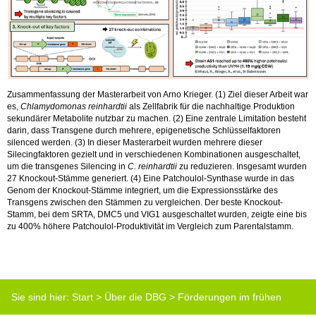
Zusammenfassung der Masterarbeit von Arno Krieger. (1) Ziel dieser Arbeit war
es,
Chlamydomonas reinhardtii
als Zellfabrik für die nachhaltige Produktion
sekundärer Metabolite nutzbar zu machen. (2) Eine zentrale Limitation besteht
darin, dass Transgene durch mehrere, epigenetische Schlüsselfaktoren
silenced werden. (3) In dieser Masterarbeit wurden mehrere dieser
Silecingfaktoren gezielt und in verschiedenen Kombinationen ausgeschaltet,
um die transgenes Silencing in
C. reinhardtii
zu reduzieren. Insgesamt wurden
27 Knockout-Stämme generiert. (4) Eine Patchoulol-Synthase wurde in das
Genom der Knockout-Stämme integriert, um die Expressionsstärke des
Transgens zwischen den Stämmen zu vergleichen. Der beste Knockout-
Stamm, bei dem SRTA, DMC5 und VIG1 ausgeschaltet wurden, zeigte eine bis
zu 400% höhere Patchoulol-Produktivität im Vergleich zum Parentalstamm.
Sie sind hier:
Start
>
Über die DBG
>
Förderungen im frühen