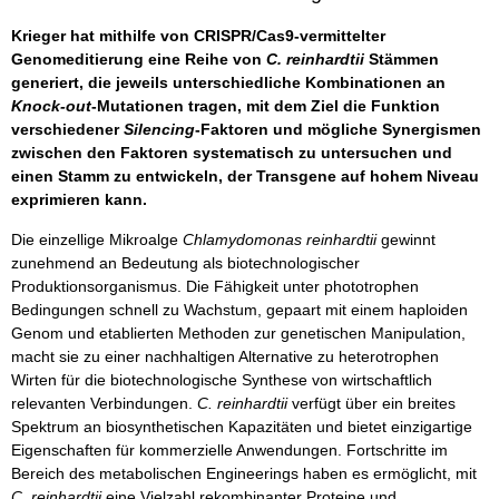
Krieger hat mithilfe von CRISPR/Cas9-vermittelter
Genomeditierung eine Reihe von
C. reinhardtii
Stämmen
generiert, die jeweils unterschiedliche Kombinationen an
Knock-out
-Mutationen tragen, mit dem Ziel die Funktion
verschiedener
Silencing
-Faktoren und mögliche Synergismen
zwischen den Faktoren systematisch zu untersuchen und
einen Stamm zu entwickeln, der Transgene auf hohem Niveau
exprimieren kann.
Die einzellige Mikroalge
Chlamydomonas reinhardtii
gewinnt
zunehmend an Bedeutung als biotechnologischer
Produktionsorganismus. Die Fähigkeit unter phototrophen
Bedingungen schnell zu Wachstum, gepaart mit einem haploiden
Genom und etablierten Methoden zur genetischen Manipulation,
macht sie zu einer nachhaltigen Alternative zu heterotrophen
Wirten für die biotechnologische Synthese von wirtschaftlich
relevanten Verbindungen.
C. reinhardtii
verfügt über ein breites
Spektrum an biosynthetischen Kapazitäten und bietet einzigartige
Eigenschaften für kommerzielle Anwendungen. Fortschritte im
Bereich des metabolischen Engineerings haben es ermöglicht, mit
C. reinhardtii
eine Vielzahl rekombinanter Proteine und