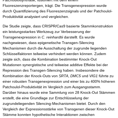
Patchoulolsynthase, fusioniert mit dem einem
Fluoreszenzreportergen, trägt. Die Transgenexpression wurde
durch Quantifizierung des Fluoreszenzsignals und der Patchoulol-
Produktivität analysiert und vergleichen.
Die Studie zeigte, dass CRISPR/Cas9 basierte Stammkonstruktion
ein leistungsstarkes Werkzeug zur Verbesserung der
Transgenexpression in
C. reinhardtii
darstellt. Es wurde
nachgewiesen, dass epigenetische Transgen-Silencing
Mechanismen durch die Ausschaltung der zugrunde liegenden
Schlüsselfaktoren teilweise verhindert werden können. Zudem
zeigte sich, dass die Kombination bestimmter Knock-Out
Mutationen synergistische und teilweise additive Effekte bei der
Repression des Transgen-Silencing haben. Insbesondere die
Kombination der Knock-Outs von
SRTA
,
DMC5
und
VIG1
führte zu
einer robusten Transgenexpression und einer bis zu 400% höheren
Patchoulol-Produktivität im Vergleich zum Ausgangsstamm.
Darüber hinaus wurde eine Sammlung von 28 Knock-Out Stämmen
erstellt, die eine Grundlage zur Entschlüsselung der
zugrundeliegenden Silencing-Mechanismen bietet. Durch den
Vergleich der Expressionsstärke von Transgenen dieser Knock-Out
Stämme konnten hypothetische Interaktionen zwischen