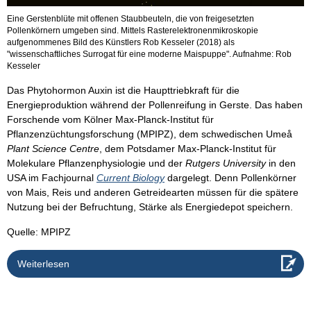
Eine Gerstenblüte mit offenen Staubbeuteln, die von freigesetzten
Pollenkörnern umgeben sind. Mittels Rasterelektronenmikroskopie
aufgenommenes Bild des Künstlers Rob Kesseler (2018) als
"wissenschaftliches Surrogat für eine moderne Maispuppe". Aufnahme: Rob
Kesseler
Das Phytohormon Auxin ist die Haupttriebkraft für die
Energieproduktion während der Pollenreifung in Gerste. Das haben
Forschende vom Kölner Max-Planck-Institut für
Pflanzenzüchtungsforschung (MPIPZ), dem schwedischen Umeå
Plant Science Centre
, dem Potsdamer Max-Planck-Institut für
Molekulare Pflanzenphysiologie und der
Rutgers University
in den
USA im Fachjournal
Current Biology
dargelegt. Denn Pollenkörner
von Mais, Reis und anderen Getreidearten müssen für die spätere
Nutzung bei der Befruchtung, Stärke als Energiedepot speichern.
Quelle: MPIPZ
Weiterlesen