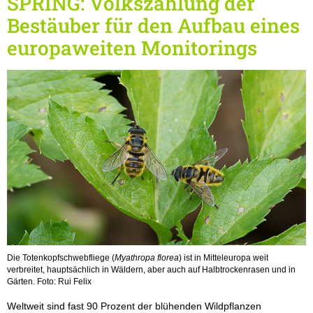
SPRING: Volkszählung der
Bestäuber für den Aufbau eines
europaweiten Monitorings
Die Totenkopfschwebfliege (
Myathropa florea
) ist in Mitteleuropa weit
verbreitet, hauptsächlich in Wäldern, aber auch auf Halbtrockenrasen und in
Gärten. Foto: Rui Felix
Weltweit sind fast 90 Prozent der blühenden Wildpflanzen