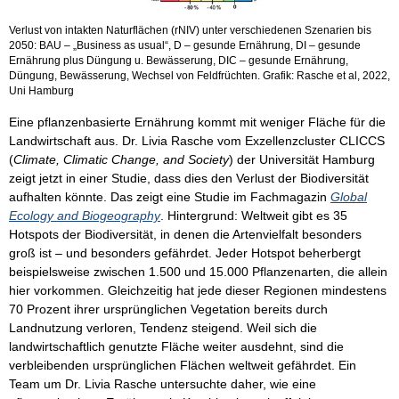
Verlust von intakten Naturflächen (rNIV) unter verschiedenen Szenarien bis
2050: BAU – „Business as usual“, D – gesunde Ernährung, DI – gesunde
Ernährung plus Düngung u. Bewässerung, DIC – gesunde Ernährung,
Düngung, Bewässerung, Wechsel von Feldfrüchten. Grafik: Rasche et al, 2022,
Uni Hamburg
Eine pflanzenbasierte Ernährung kommt mit weniger Fläche für die
Landwirtschaft aus. Dr. Livia Rasche vom Exzellenzcluster CLICCS
(
Climate, Climatic Change, and Society
) der Universität Hamburg
zeigt jetzt in einer Studie, dass dies den Verlust der Biodiversität
aufhalten könnte. Das zeigt eine Studie im Fachmagazin
Global
Ecology and Biogeography
. Hintergrund: Weltweit gibt es 35
Hotspots der Biodiversität, in denen die Artenvielfalt besonders
groß ist – und besonders gefährdet. Jeder Hotspot beherbergt
beispielsweise zwischen 1.500 und 15.000 Pflanzenarten, die allein
hier vorkommen. Gleichzeitig hat jede dieser Regionen mindestens
70 Prozent ihrer ursprünglichen Vegetation bereits durch
Landnutzung verloren, Tendenz steigend. Weil sich die
landwirtschaftlich genutzte Fläche weiter ausdehnt, sind die
verbleibenden ursprünglichen Flächen weltweit gefährdet. Ein
Team um Dr. Livia Rasche untersuchte daher, wie eine