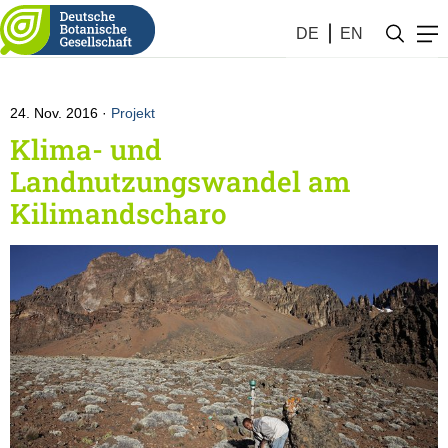
Botanik #47 (2016)
DE
EN
24. Nov. 2016
Projekt
Klima- und
Landnutzungswandel am
Kilimandscharo