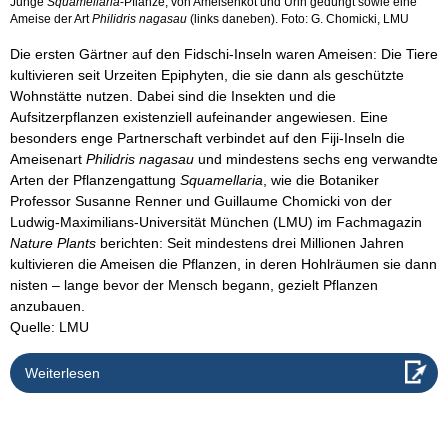
Junge
Squamellaria
-Pflanze, von Ameisenkot und Urin gedüngt sowie eine
Ameise der Art
Philidris nagasau
(links daneben). Foto: G. Chomicki, LMU
Die ersten Gärtner auf den Fidschi-Inseln waren Ameisen: Die Tiere
kultivieren seit Urzeiten Epiphyten, die sie dann als geschützte
Wohnstätte nutzen. Dabei sind die Insekten und die
Aufsitzerpflanzen existenziell aufeinander angewiesen. Eine
besonders enge Partnerschaft verbindet auf den Fiji-Inseln die
Ameisenart
Philidris nagasau
und mindestens sechs eng verwandte
Arten der Pflanzengattung
Squamellaria
, wie die Botaniker
Professor Susanne Renner und Guillaume Chomicki von der
Ludwig-Maximilians-Universität München (LMU) im Fachmagazin
Nature Plants
berichten: Seit mindestens drei Millionen Jahren
kultivieren die Ameisen die Pflanzen, in deren Hohlräumen sie dann
nisten – lange bevor der Mensch begann, gezielt Pflanzen
anzubauen.
Quelle: LMU
Weiterlesen