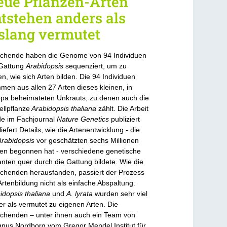
eue Pflanzen-Arten
tstehen anders als
slang vermutet
chende haben die Genome von 94 Individuen
Gattung
Arabidopsis
sequenziert, um zu
en, wie sich Arten bilden. Die 94 Individuen
men aus allen 27 Arten dieses kleinen, in
pa beheimateten Unkrauts, zu denen auch die
llpflanze
Arabidopsis thaliana
zählt. Die Arbeit
e im Fachjournal
Nature Genetics
publiziert
liefert Details, wie die Artenentwicklung - die
Arabidopsis
vor geschätzten sechs Millionen
en begonnen hat - verschiedene genetische
anten quer durch die Gattung bildete. Wie die
chenden herausfanden, passiert der Prozess
Artenbildung nicht als einfache Abspaltung.
idopsis thaliana
und
A. lyrata
wurden sehr viel
er als vermutet zu eigenen Arten. Die
chenden – unter ihnen auch ein Team von
us Nordborg vom Gregor Mendel Institut für