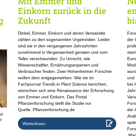
Mit Emmer und
N
Einkorn zurück in die
en
g
Zukunft
bi
Dinkel, Emmer, Einkorn und deren Verwandte
Fors
zählen zu den sogenannten Urgetreiden. Leider
der 
sind sie in den vergangenen Jahrzehnten
prüf
zunehmend in Vergessenheit geraten und vom
stam
Teller verschwunden. Zu Unrecht, wie
Euro
Wissenschaftler, Ernährungsexperten und
Mode
Verbraucher finden. Zwei Hohenheimer Forscher
wurd
wollen dem entgegenwirken. Wie sie im
und 
Fachjournal
Trends in Plant Science
berichten,
bei
wünschen sich eine Renaissance der Erforschung
Jahr
von Emmer und Einkorn. Das Portal
Vari
Pflanzenforschung stellt die Studie vor.
Fors
Quelle: Pflanzenforschung.de
der 
nd
Arab
to
spät
Weiterlesen
Fors
Magn