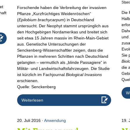
Staed
et
Forschende haben die Verbreitung der invasiven
Die 
haft
Pflanze „Kurzfrüchtiges Weidenröschen“
Halb
(
Epilobium brachycarpum
) in Deutschland
erfo
untersucht. Der Neophyt stammt ursprünglich aus
Dahe
den Hochgebirgen Nordamerikas und breitet sich
und 
seit etwa 15 Jahren massiv im Rhein-Main-Gebiet
zusa
aus. Genetische Untersuchungen der
Evol
Senckenberg-Wissenschaftler zeigen, dass die
Sie 
Pflanzen in mehreren Schritten nach Deutschland
Biol
gelangten – vermutlich als „blinde Passagiere“ in
die 
Militär- und Landwirtschaftsfahrzeugen. Die Studie
Gebi
ist kürzlich im Fachjournal
Biological Invasions
Quel
erschienen.
Quelle: Senckenberg
We
Weiterlesen
20. Juli 2016
Anwendung
19. 