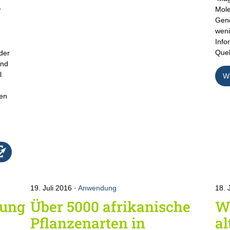
Mole
r
Gene
weni
Info
Quel
der
und
l
We
ten
19. Juli 2016
Anwendung
18. 
hung
Über 5000 afrikanische
Wi
Pflanzenarten in
a