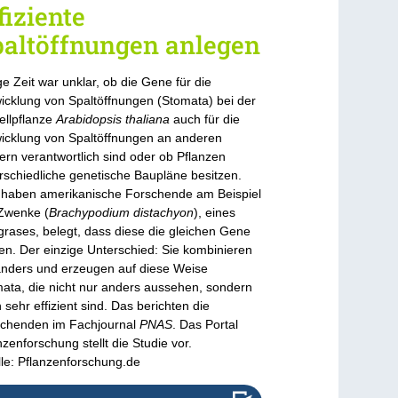
fiziente
paltöffnungen anlegen
e Zeit war unklar, ob die Gene für die
icklung von Spaltöffnungen (Stomata) bei der
llpflanze
Arabidopsis thaliana
auch für die
icklung von Spaltöffnungen an anderen
tern verantwortlich sind oder ob Pflanzen
rschiedliche genetische Baupläne besitzen.
haben amerikanische Forschende am Beispiel
Zwenke (
Brachypodium distachyon
), eines
rases, belegt, dass diese die gleichen Gene
en. Der einzige Unterschied: Sie kombinieren
anders und erzeugen auf diese Weise
ata, die nicht nur anders aussehen, sondern
 sehr effizient sind. Das berichten die
chenden im Fachjournal
PNAS
. Das Portal
nzenforschung stellt die Studie vor.
le: Pflanzenforschung.de