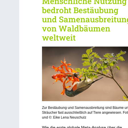
Menschliche Nutzung
bedroht Bestäubung
und Samenausbreitun
von Waldbäumen
weltweit
Zur Bestäubung und Samenausbreitung sind Bäume u
Sträucher fast ausschließlich auf Tiere angewiesen. Fo
und ©: Eike Lena Neuschulz
Wie die erste globale Meta-Analyse über die