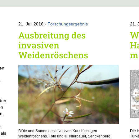
21. Juli 2016
Forschungsergebnis
21. 
Ausbreitung des
W
invasiven
H
Weidenröschens
m
gen
n
e
den
en
n,
s
e
Blüte und Samen des invasiven Kurzfrüchtigen
Die I
 als
Weidenröschens. Foto und ©: Nierbauer, Senckenberg
Türke