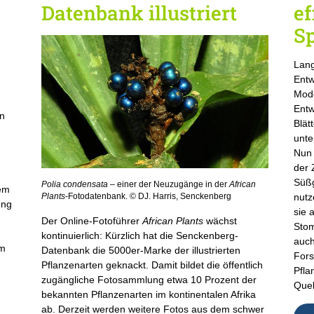
Datenbank illustriert
ef
S
Lang
Entw
Mode
-
Entw
en
Blät
unte
Nun 
der 
Süßg
Polia condensata
– einer der Neuzugänge in der
African
nem
nutz
Plants
-Fotodatenbank. © DJ. Harris, Senckenberg
ung
sie 
Der Online-Fotoführer
African Plants
wächst
Stom
kontinuierlich: Kürzlich hat die Senckenberg-
auch
em
Datenbank die 5000er-Marke der illustrierten
Fors
Pflanzenarten geknackt. Damit bildet die öffentlich
Pfla
zugängliche Fotosammlung etwa 10 Prozent der
Quel
bekannten Pflanzenarten im kontinentalen Afrika
ab. Derzeit werden weitere Fotos aus dem schwer