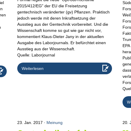
iel
Südd
2015/412/EG" der EU die Freisetzung
in
Fors
gentechnisch veränderter (gv) Pflanzen. Praktisch
hren
Weiß
jedoch werde mit deren Inkraftsetzung der
Fors
Ausstieg aus der Gentechnik vorbereitet. Und die
n
Fors
Wissenschaft komme so gut wie gar nicht vor,
Fakt
kommentiert Klaus-Dieter Jany in der aktuellen
Trum
Ausgabe des Laborjournals. Er befürchtet einen
EPA 
Ausstieg aus der Wissenschaft.
hera
Quelle: Laborjournal
Publ
gene
Weiterlesen
dass
verl
Fors
Quel
We
23. Jan. 2017
Meinung
20. 