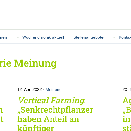
onen
Wochenchronik aktuell
Stellenangebote
Kontak
orie Meinung
12. Apr. 2022
Meinung
20. 
Vertical Farming
:
Ag
n
„Senkrechtpflanzer
„
t
haben Anteil an
in
künftiger
st