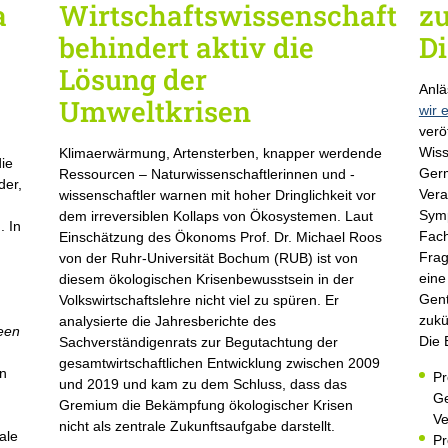
a
Wirtschaftswissenschaft
zu
behindert aktiv die
D
Lösung der
Anlä
Umweltkrisen
wir 
verö
Wiss
Klimaerwärmung, Artensterben, knapper werdende
die
Germ
Ressourcen – Naturwissenschaftlerinnen und -
der,
Vera
wissenschaftler warnen mit hoher Dringlichkeit vor
Symp
dem irreversiblen Kollaps von Ökosystemen. Laut
. In
Fach
Einschätzung des Ökonoms Prof. Dr. Michael Roos
Frag
von der Ruhr-Universität Bochum (RUB) ist von
eine
diesem ökologischen Krisenbewusstsein in der
Gent
Volkswirtschaftslehre nicht viel zu spüren. Er
zukü
analysierte die Jahresberichte des
een
Die 
Sachverständigenrats zur Begutachtung der
gesamtwirtschaftlichen Entwicklung zwischen 2009
on
Pr
und 2019 und kam zu dem Schluss, dass das
Ge
Gremium die Bekämpfung ökologischer Krisen
Ve
nicht als zentrale Zukunftsaufgabe darstellt.
ale
Pr