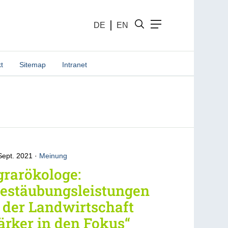
DE
EN
t
Sitemap
Intranet
Sept. 2021
Meinung
rarökologe:
Bestäubungsleistungen
 der Landwirtschaft
ärker in den Fokus“