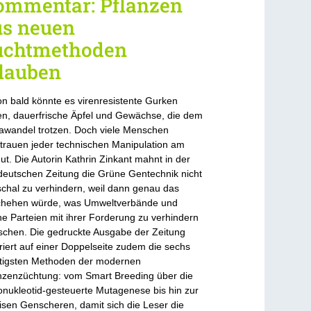
ommentar: Pflanzen
us neuen
uchtmethoden
rlauben
n bald könnte es virenresistente Gurken
n, dauerfrische Äpfel und Gewächse, die dem
awandel trotzen. Doch viele Menschen
trauen jeder technischen Manipulation am
ut. Die Autorin Kathrin Zinkant mahnt in der
eutschen Zeitung die Grüne Gentechnik nicht
chal zu verhindern, weil dann genau das
chehen würde, was Umweltverbände und
e Parteien mit ihrer Forderung zu verhindern
chen. Die gedruckte Ausgabe der Zeitung
striert auf einer Doppelseite zudem die sechs
tigsten Methoden der modernen
nzenzüchtung: vom Smart Breeding über die
onukleotid-gesteuerte Mutagenese bis hin zur
isen Genscheren, damit sich die Leser die