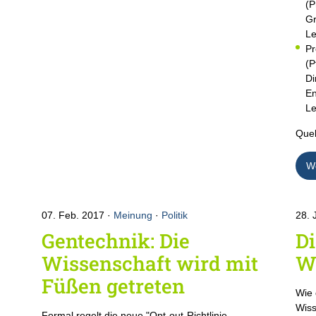
(P
Gr
Le
Pr
(P
Di
En
Le
Quel
We
07. Feb. 2017
Meinung
·
Politik
28. 
Gentechnik: Die
Di
Wissenschaft wird mit
W
Füßen getreten
r
Wie 
Wiss
Formal regelt die neue "Opt-out-Richtlinie