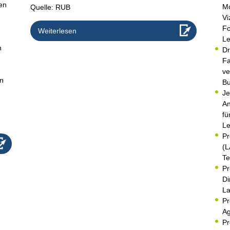
nen
Mo
Quelle: RUB
Vi
Fo
Weiterlesen
Le
n
Dr
Fa
ve
rn
Bu
Je
An
fü
Le
Pr
(L
Te
Pr
Di
La
Pr
Ag
Pr