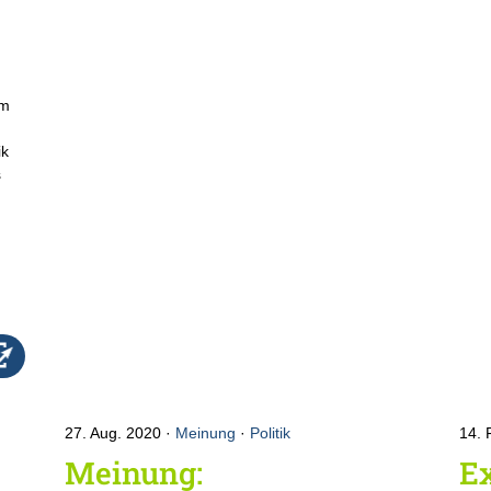
em
ik
s
n
27. Aug. 2020
Meinung
·
Politik
14. 
Meinung:
E