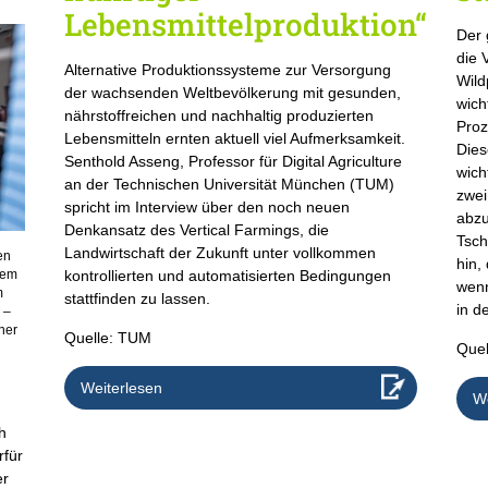
Lebensmittelproduktion“
Der 
die 
Alternative Produktionssysteme zur Versorgung
Wild
der wachsenden Weltbevölkerung mit gesunden,
wich
nährstoffreichen und nachhaltig produzierten
Proz
Lebensmitteln ernten aktuell viel Aufmerksamkeit.
Dies
Senthold Asseng, Professor für Digital Agriculture
wich
an der Technischen Universität München (TUM)
zwei
spricht im Interview über den noch neuen
abzu
Denkansatz des Vertical Farmings, die
Tsch
Landwirtschaft der Zukunft unter vollkommen
en
hin,
kontrollierten und automatisierten Bedingungen
dem
wenn
m
stattfinden zu lassen.
in d
 –
her
Quelle: TUM
Quel
m
Weiterlesen
We
h
rfür
er