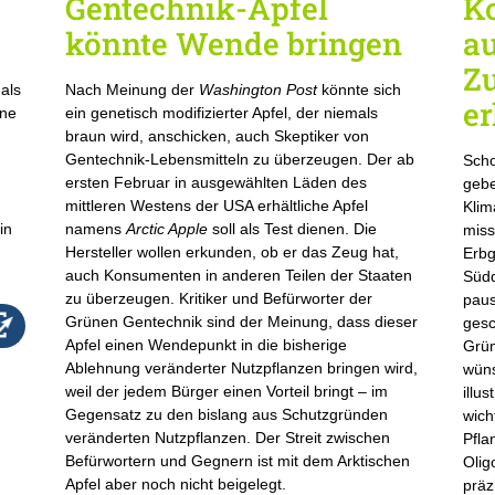
Gentechnik-Apfel
K
könnte Wende bringen
a
Z
als
Nach Meinung der
Washington Post
könnte sich
e
ine
ein genetisch modifizierter Apfel, der niemals
braun wird, anschicken, auch Skeptiker von
Gentechnik-Lebensmitteln zu überzeugen. Der ab
Scho
ersten Februar in ausgewählten Läden des
gebe
mittleren Westens der USA erhältliche Apfel
Klim
in
namens
Arctic Apple
soll als Test dienen. Die
miss
Hersteller wollen erkunden, ob er das Zeug hat,
Erbg
auch Konsumenten in anderen Teilen der Staaten
Südd
zu überzeugen. Kritiker und Befürworter der
paus
Grünen Gentechnik sind der Meinung, dass dieser
ges
Apfel einen Wendepunkt in die bisherige
Grün
Ablehnung veränderter Nutzpflanzen bringen wird,
wüns
weil der jedem Bürger einen Vorteil bringt – im
illu
Gegensatz zu den bislang aus Schutzgründen
wich
veränderten Nutzpflanzen. Der Streit zwischen
Pfla
Befürwortern und Gegnern ist mit dem Arktischen
Olig
Apfel aber noch nicht beigelegt.
präz