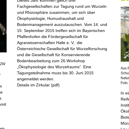
Dieses Jahr kommen gleich drei
Fachgesellschaften zur Tagung rund um Wurzeln
und Rhizosphäre zusammen, um sich über
Ökophysiologie, Humushaushalt und
Bodenmanagement auszutauschen. Vom 14. und
15. September 2015 treffen sich im Bayerischen
Pfaffenhofen die Fördergesellschaft für
Agrarwissenschaften Halle e. V, die
Österreichische Gesellschaft für Wurzelforschung
und die Gesellschaft für Konservierende
Bodenbearbeitung zum 26.Workshop
 IZW
„Ökophysiologie des Wurzelraums“. Eine
Aus 
Tagungsteilnahme muss bis 30. Juni 2015
Schul
e
Natur
angemeldet werden.
Foto:
Details im Zirkular (pdf)
am
ie
In e
s
Reif
amit
Inst
e
Ökol
Biot
Müns
eam