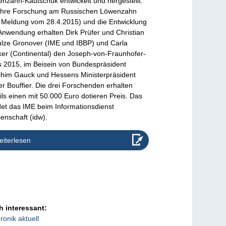
nzahn-Kautschuk entwickelt und hergestellt.
ihre Forschung am Russischen Löwenzahn
. Meldung vom 28.4.2015) und die Entwicklung
Anwendung erhalten Dirk Prüfer und Christian
lze Gronover (IME und IBBP) und Carla
er (Continental) den Joseph-von-Fraunhofer-
s 2015, im Beisein von Bundespräsident
him Gauck und Hessens Ministerpräsident
er Bouffier. Die drei Forschenden erhalten
ils einen mit 50.000 Euro dotieren Preis. Das
et das IME beim Informationsdienst
enschaft (idw).
iterlesen
 interessant:
ronik aktuell