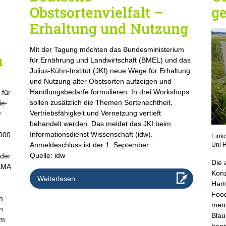
Obstsortenvielfalt –
ge
Erhaltung und Nutzung
Mit der Tagung möchten das Bundesministerium
n
für Ernährung und Landwirtschaft (BMEL) und das
Julius-Kühn-Institut (JKI) neue Wege für Erhaltung
und Nutzung alter Obstsorten aufzeigen und
Handlungsbedarfe formulieren. In drei Workshops
 für
sollen zusätzlich die Themen Sortenechtheit,
ie-
Vertriebsfähigkeit und Vernetzung vertieft
r
behandelt werden. Das meldet das JKI beim
Informationsdienst Wissenschaft (idw).
000
Einko
Anmeldeschluss ist der 1. September.
Uni 
Quelle: idw
 der
Die 
HEMA
Konz
Weiterlesen
Hart
Food
n
mens
n
Blau
em
benö