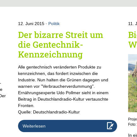
12. Juni 2015
Politik
11. 
Der bizarre Streit um
Bi
die Gentechnik-
W
Kennzeichnung
Alle gentechnisch veränderten Produkte zu
kennzeichnen, das fordert inzwischen die
Industrie. Nun halten die Grünen dagegen und
-
warnen vor "Verbraucherverdummung".
de
Ernährungsexperte Udo Pollmer sieht in einem
Der
Beitrag in Deutschlandradio-Kultur vertauschte
Fronten.
Quelle: Deutschlandradio-Kultur
Proje
Foto:
Weiterlesen
In e