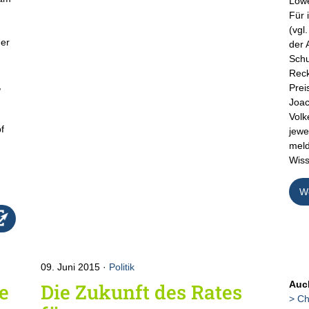
Löwe
d
Für 
(vgl
der
der 
Schu
Reck
,
Prei
Joac
Volk
f
jewe
meld
Wiss
We
09. Juni 2015
Politik
Auch
ie
Die Zukunft des Rates
Ch