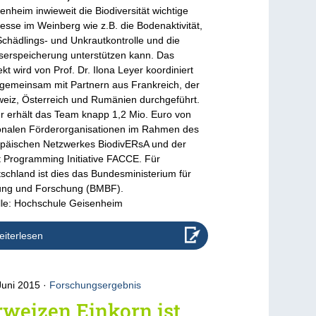
enheim inwieweit die Biodiversität wichtige
esse im Weinberg wie z.B. die Bodenaktivität,
Schädlings- und Unkrautkontrolle und die
erspeicherung unterstützen kann. Das
ekt wird von Prof. Dr. Ilona Leyer koordiniert
gemeinsam mit Partnern aus Frankreich, der
eiz, Österreich und Rumänien durchgeführt.
r erhält das Team knapp 1,2 Mio. Euro von
onalen Förderorganisationen im Rahmen des
päischen Netzwerkes BiodivERsA und der
t Programming Initiative FACCE. Für
schland ist dies das Bundesministerium für
ung und Forschung (BMBF).
le: Hochschule Geisenheim
iterlesen
Juni 2015
Forschungsergebnis
weizen Einkorn ist