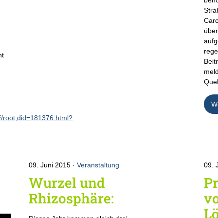
Stra
Caro
über
aufg
rege
ht
Beit
meld
Quel
We
E/root,did=181376.html?
09. Juni 2015
Veranstaltung
09. 
Wurzel und
Pr
Rhizosphäre:
vo
L