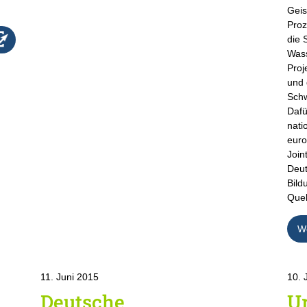
Geis
Proz
die 
Wass
Proj
und 
Schw
Dafü
nati
euro
Join
Deut
Bild
Quel
We
11. Juni 2015
10. 
Deutsche
Ur