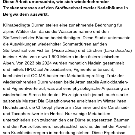
Diese Arbeit untersuchte, wie sich wiederkehrender
Trockenstresses auf den Stoffwechsel zweier Nadelbäume in
Bergwäldern auswirkt.
Klimabedingte Dürren stellen eine zunehmende Bedrohung für
alpine Wälder dar, da sie die Wasseraufnahme und den
Stoffwechsel der Bäume beeinträchtigen. Diese Studie untersuchte
die Auswirkungen wiederholter Sommerdürren auf den
Stoffwechsel von Fichten (
Picea abies
) und Lärchen (
Larix decidua
)
in einer Höhe von etwa 1.900 Metern in den österreichischen
Alpen. Von 2023 bis 2024 wurden monatlich Nadeln gesammelt
und mittels HPLC auf Antioxidantien, Pigmente untersucht,
kombiniert mit GC-MS-basiertem Metabolitenprofiling. Trotz der
wiederkehrenden Dürre wiesen beide Arten stabile Antioxidantien-
und Pigmentwerte auf, was auf eine physiologische Anpassung an
wiederholten Stress hindeutet. Es zeigten sich jedoch auch starke
saisonale Muster: Die Glutathionwerte erreichten im Winter ihren
Höchststand, die Chlorophyllwerte im Sommer und die Carotinoid-
und Tocopherolwerte im Herbst. Nur wenige Metaboliten
unterschieden sich zwischen den der Dürre ausgesetzten Bäumen
und den Kontrollbäumen, hauptsächlich solche, die mit der Abwehr
von Krankheitserregern in Verbindung stehen. Diese Ergebnisse