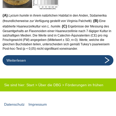
(A)
Lycium humile
in ihrem natürlichen Habitat in den Anden, Südamerika
(B)
(freundlicherweise zur Verfügung gestellt von Virginia Palchetti).
Eine
(C)
etablierte Haarwurzelkultur von
L. humile
.
Ergebnisse der Messung des
Gesamtgehalts an Flavonoiden einer Haarwurzellinie nach 7-tägiger Kultur in
salzhaltigen Medien. Die Werte sind in Catechin-Äquivalenten (CE) pro mg
Frischgewicht (FW) angegeben (Mittelwert ± SD, n=3). Werte, welche die
gleichen Buchstaben teilen, unterscheiden sich gemäß Tukey‘s paarweisem
Post-hoc-Test (p < 0,05) nicht signifikant voneinander.
Weiterlesen
Sie sind hier:
Start
>
Über die DBG
>
Förderungen im frühen
Karrierestadium
>
Preis für die besten Masterarbeiten
Datenschutz
Impressum