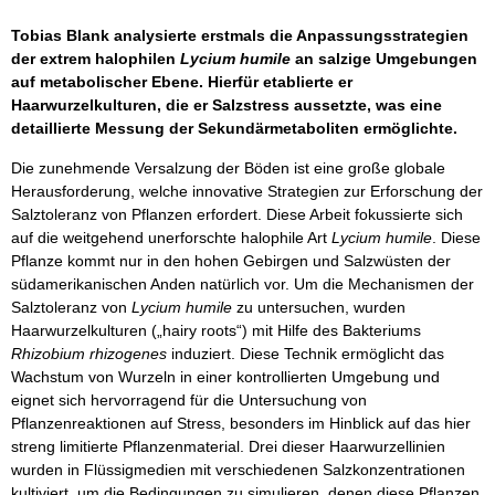
Tobias Blank analysierte erstmals die Anpassungsstrategien
der extrem halophilen
Lycium humile
an salzige Umgebungen
auf metabolischer Ebene. Hierfür etablierte er
Haarwurzelkulturen, die er Salzstress aussetzte, was eine
detaillierte Messung der Sekundärmetaboliten ermöglichte.
Die zunehmende Versalzung der Böden ist eine große globale
Herausforderung, welche innovative Strategien zur Erforschung der
Salztoleranz von Pflanzen erfordert. Diese Arbeit fokussierte sich
auf die weitgehend unerforschte halophile Art
Lycium humile
. Diese
Pflanze kommt nur in den hohen Gebirgen und Salzwüsten der
südamerikanischen Anden natürlich vor. Um die Mechanismen der
Salztoleranz von
Lycium humile
zu untersuchen, wurden
Haarwurzelkulturen („hairy roots“) mit Hilfe des Bakteriums
Rhizobium rhizogenes
induziert. Diese Technik ermöglicht das
Wachstum von Wurzeln in einer kontrollierten Umgebung und
eignet sich hervorragend für die Untersuchung von
Pflanzenreaktionen auf Stress, besonders im Hinblick auf das hier
streng limitierte Pflanzenmaterial. Drei dieser Haarwurzellinien
wurden in Flüssigmedien mit verschiedenen Salzkonzentrationen
kultiviert, um die Bedingungen zu simulieren, denen diese Pflanzen