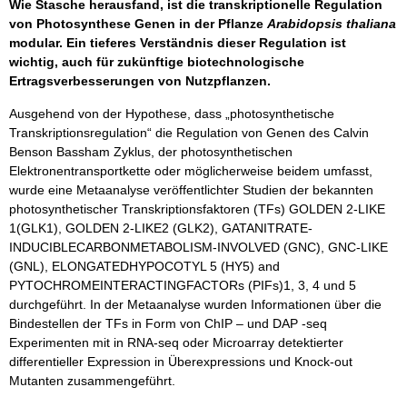
Wie Stasche herausfand, ist die transkriptionelle Regulation
von Photosynthese Genen in der Pflanze
Arabidopsis thaliana
modular. Ein tieferes Verständnis dieser Regulation ist
wichtig, auch für zukünftige biotechnologische
Ertragsverbesserungen von Nutzpflanzen.
Ausgehend von der Hypothese, dass „photosynthetische
Transkriptionsregulation“ die Regulation von Genen des Calvin
Benson Bassham Zyklus, der photosynthetischen
Elektronentransportkette oder möglicherweise beidem umfasst,
wurde eine Metaanalyse veröffentlichter Studien der bekannten
photosynthetischer Transkriptionsfaktoren (TFs) GOLDEN 2-LIKE
1(GLK1), GOLDEN 2-LIKE2 (GLK2), GATANITRATE-
INDUCIBLECARBONMETABOLISM-INVOLVED (GNC), GNC-LIKE
(GNL), ELONGATEDHYPOCOTYL 5 (HY5) and
PYTOCHROMEINTERACTINGFACTORs (PIFs)1, 3, 4 und 5
durchgeführt. In der Metaanalyse wurden Informationen über die
Bindestellen der TFs in Form von ChIP – und DAP -seq
Experimenten mit in RNA-seq oder Microarray detektierter
differentieller Expression in Überexpressions und Knock-out
Mutanten zusammengeführt.