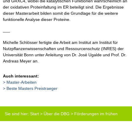
und GRXC4, wobei die katalytischen Funktionen wahrscheinlich an
der oxidativen Proteinfaltung im ER beteiligt sind. Die Ergebnisse
dieser Masterarbeit bilden somit die Grundlage für die weitere
funktionelle Analyse dieser Proteine.
___
Michelle Schlösser fertigte die Arbeit am Institut am Institut für
Nutzpflanzenwissenschaften und Ressourcenschutz (INRES) der
Universität Bonn unter Anleitung von Dr. José Ugalde und Prof. Dr.
Andreas Meyer an.
Auch interessant:
Master-Arbeiten
Beste Masters Preistraeger
Sie sind hier:
Start
>
Über die DBG
>
Förderungen im frühen
Karrierestadium
>
Preis für die besten Masterarbeiten