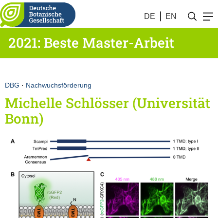
DE
EN
2021: Beste Master-Arbeit
DBG
·
Nachwuchsförderung
Michelle Schlösser (Universität
Bonn)