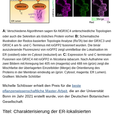
A:
Verschiedene Algorithmen sagen für AtGRXC4 unterschiedliche Topologien
B:
oder auch die Sekretion als lösliches Protein vorher.
Schematische
Illustration der Redox-basierten Topologie Analyse (ReTA) bei der GRXC3 und
GRXC4 am N- und C-Terminus mit roGFP2 fusioniert wurden. Die binär
auszulesende Fluoreszenz von roGFP2 zeigt unmittelbar die Lokalisation im
C:
ER (oxidiert) oder im Cytosol (reduziert) an.
Expression N- und C-terminaler
Fusionen von GRXC4 mit roGFP2 in
Nicotiana tabacum
. Nach Aufnahme von
zwei Bildern mit Anregung bei 405 nm (magenta) und 488 nm (grün) zeigt die
Mischfarbe der überlagerten Einzelbilder (Merge) die Orientierung des
Proteins in der Membran eindeutig an (grün: Cytosol; magenta: ER Lumen).
Grafiken: Michelle Schlößer
Michelle Schlösser erhielt den Preis für die
beste
pflanzenwissenschaftliche Master-Arbeit
, die an der Universität
Bonn im Jahr 2021 erstellt wurde, von der Deutschen Botanischen
Gesellschaft.
Titel: Charakterisierung der ER-lokalisierten