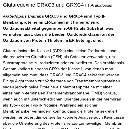
Glutaredoxine GRXC3 und GRXC4 in
Arabidopsis
Arabidopsis thaliana
GRXC3 und GRXC4 sind Typ II-
Membranproteine im ER-Lumen mit hoher
in vitro
Oxidationsaktivität gegenüber roGFP2 als Substrat, was
vermuten lässt, dass die beiden Oxidoreduktasen an der
Oxidation von Protein Thiolen im ER beteiligt sind.
Glutaredoxine der Klasse I (GRXs) sind kleine Oxidoreduktasen,
die reduziertes Glutathion (GSH) als Cofaktor verwenden, um
Substratproteine zu reduzieren oder zu oxidieren. Das Arabidopsis
Genom kodiert für sechs GRXs der Klasse I, von denen man
allgemein annimmt, dass GRXC3 und GRXC4 sekretiert werden.
Einige Algorithmen zur Vorhersage von Transmembranproteinen
sagen jedoch beide Proteine als Membranproteine mit einer
einzelnen N-terminalen Transmembrandomäne (TMD) voraus,
wenn auch mit unterschiedlichen Orientierungen in der Membran
als Typ-I- oder Typ-II-Proteine. Während ein solcher
Membrananker verhindern könnte, dass die Proteine sekretiert
werden, erfordert die weitere funktionelle Analyse auch Kenntnisse
über die Orientierung des Proteins relativ zur jeweiligen Membran.