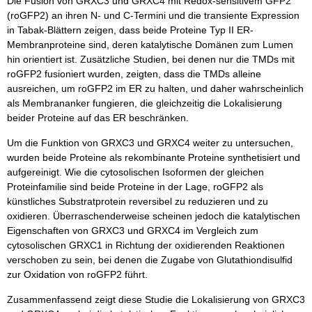
Die Fusion von GRXC3 und GRXC4 mit Redox-sensitivem GFP2
(roGFP2) an ihren N- und C-Termini und die transiente Expression
in Tabak-Blättern zeigen, dass beide Proteine Typ II ER-
Membranproteine sind, deren katalytische Domänen zum Lumen
hin orientiert ist. Zusätzliche Studien, bei denen nur die TMDs mit
roGFP2 fusioniert wurden, zeigten, dass die TMDs alleine
ausreichen, um roGFP2 im ER zu halten, und daher wahrscheinlich
als Membrananker fungieren, die gleichzeitig die Lokalisierung
beider Proteine auf das ER beschränken.
Um die Funktion von GRXC3 und GRXC4 weiter zu untersuchen,
wurden beide Proteine als rekombinante Proteine synthetisiert und
aufgereinigt. Wie die cytosolischen Isoformen der gleichen
Proteinfamilie sind beide Proteine in der Lage, roGFP2 als
künstliches Substratprotein reversibel zu reduzieren und zu
oxidieren. Überraschenderweise scheinen jedoch die katalytischen
Eigenschaften von GRXC3 und GRXC4 im Vergleich zum
cytosolischen GRXC1 in Richtung der oxidierenden Reaktionen
verschoben zu sein, bei denen die Zugabe von Glutathiondisulfid
zur Oxidation von roGFP2 führt.
Zusammenfassend zeigt diese Studie die Lokalisierung von GRXC3