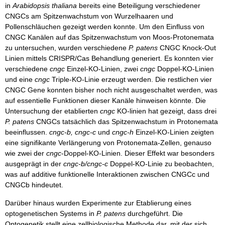
in
Arabidopsis thaliana
bereits eine Beteiligung verschiedener
CNGCs am Spitzenwachstum von Wurzelhaaren und
Pollenschläuchen gezeigt werden konnte. Um den Einfluss von
CNGC Kanälen auf das Spitzenwachstum von Moos-Protonemata
zu untersuchen, wurden verschiedene
P. patens
CNGC Knock-Out
Linien mittels CRISPR/Cas Behandlung generiert. Es konnten vier
verschiedene
cngc
Einzel-KO-Linien, zwei
cngc
Doppel-KO-Linien
und eine
cngc
Triple-KO-Linie erzeugt werden. Die restlichen vier
CNGC Gene konnten bisher noch nicht ausgeschaltet werden, was
auf essentielle Funktionen dieser Kanäle hinweisen könnte. Die
Untersuchung der etablierten
cngc
KO-linien hat gezeigt, dass drei
P. patens
CNGCs tatsächlich das Spitzenwachstum in Protonemata
beeinflussen.
cngc-b, cngc-c
und
cngc-h
Einzel-KO-Linien zeigten
eine signifikante Verlängerung von Protonemata-Zellen, genauso
wie zwei der
cngc
-Doppel-KO-Linien. Dieser Effekt war besonders
ausgeprägt in der
cngc-b/cngc-c
Doppel-KO-Linie zu beobachten,
was auf additive funktionelle Interaktionen zwischen CNGCc und
CNGCb hindeutet.
Darüber hinaus wurden Experimente zur Etablierung eines
optogenetischen Systems in
P. patens
durchgeführt. Die
Optogenetik stellt eine zellbiologische Methode dar, mit der sich