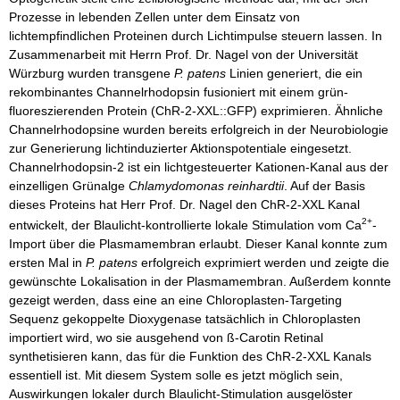
Prozesse in lebenden Zellen unter dem Einsatz von
lichtempfindlichen Proteinen durch Lichtimpulse steuern lassen. In
Zusammenarbeit mit Herrn Prof. Dr. Nagel von der Universität
Würzburg wurden transgene
P. patens
Linien generiert, die ein
rekombinantes Channelrhodopsin fusioniert mit einem grün-
fluoreszierenden Protein (ChR-2-XXL::GFP) exprimieren. Ähnliche
Channelrhodopsine wurden bereits erfolgreich in der Neurobiologie
zur Generierung lichtinduzierter Aktionspotentiale eingesetzt.
Channelrhodopsin-2 ist ein lichtgesteuerter Kationen-Kanal aus der
einzelligen Grünalge
Chlamydomonas reinhardtii
. Auf der Basis
dieses Proteins hat Herr Prof. Dr. Nagel den ChR-2-XXL Kanal
2+
entwickelt, der Blaulicht-kontrollierte lokale Stimulation vom Ca
-
Import über die Plasmamembran erlaubt. Dieser Kanal konnte zum
ersten Mal in
P. patens
erfolgreich exprimiert werden und zeigte die
gewünschte Lokalisation in der Plasmamembran. Außerdem konnte
gezeigt werden, dass eine an eine Chloroplasten-Targeting
Sequenz gekoppelte Dioxygenase tatsächlich in Chloroplasten
importiert wird, wo sie ausgehend von ß-Carotin Retinal
synthetisieren kann, das für die Funktion des ChR-2-XXL Kanals
essentiell ist. Mit diesem System solle es jetzt möglich sein,
Auswirkungen lokaler durch Blaulicht-Stimulation ausgelöster