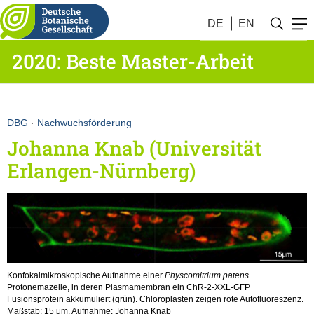
DE
EN
2020: Beste Master-Arbeit
DBG
·
Nachwuchsförderung
Johanna Knab (Universität
Erlangen-Nürnberg)
Konfokalmikroskopische Aufnahme einer
Physcomitrium patens
Protonemazelle, in deren Plasmamembran ein ChR-2-XXL-GFP
Fusionsprotein akkumuliert (grün). Chloroplasten zeigen rote Autofluoreszenz.
Maßstab: 15 μm. Aufnahme: Johanna Knab