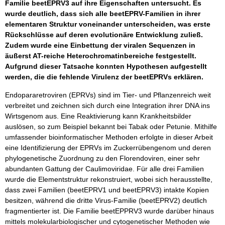
Familie beetEPRV3 auf ihre Eigenschaften untersucht. Es
wurde deutlich, dass sich alle beetEPRV-Familien in ihrer
elementaren Struktur voneinander unterscheiden, was erste
Rückschlüsse auf deren evolutionäre Entwicklung zuließ.
Zudem wurde eine Einbettung der viralen Sequenzen in
äußerst AT-reiche Heterochromatinbereiche festgestellt.
Aufgrund dieser Tatsache konnten Hypothesen aufgestellt
werden, die die fehlende Virulenz der beetEPRVs erklären.
Endopararetroviren (EPRVs) sind im Tier- und Pflanzenreich weit
verbreitet und zeichnen sich durch eine Integration ihrer DNA ins
Wirtsgenom aus. Eine Reaktivierung kann Krankheitsbilder
auslösen, so zum Beispiel bekannt bei Tabak oder Petunie. Mithilfe
umfassender bioinformatischer Methoden erfolgte in dieser Arbeit
eine Identifizierung der EPRVs im Zuckerrübengenom und deren
phylogenetische Zuordnung zu den Florendoviren, einer sehr
abundanten Gattung der Caulimoviridae. Für alle drei Familien
wurde die Elementstruktur rekonstruiert, wobei sich herausstellte,
dass zwei Familien (beetEPRV1 und beetEPRV3) intakte Kopien
besitzen, während die dritte Virus-Familie (beetEPRV2) deutlich
fragmentierter ist. Die Familie beetEPPRV3 wurde darüber hinaus
mittels molekularbiologischer und cytogenetischer Methoden wie