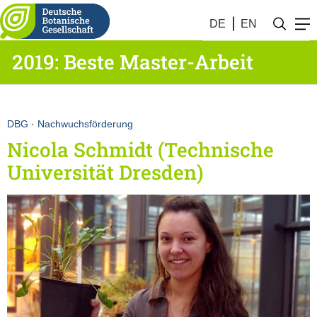
DE
EN
2019: Beste Master-Arbeit
DBG
·
Nachwuchsförderung
Nicola Schmidt (Technische
Universität Dresden)