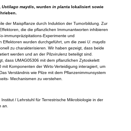
,
Ustilago maydis
, wurden
in planta
lokalisiert sowie
chrieben.
Teile der Maispflanze durch Induktion der Tumorbildung. Zur
Effektoren, die die pflanzlichen Immunantworten inhibieren
Co-immunpräzipitations-Experimente und
en Effektoren wurden durchgeführt, um die zwei
U. maydis
ll zu charakterisieren. Wir haben gezeigt, dass beide
iert werden und an der Pilzvirulenz beteiligt sind.
t, dass UMAG05306 mit dem pflanzlichen Zytoskelett
0 mit Komponenten der Wirts-Verteidigung interagiert, um
. Das Verständnis wie Pilze mit dem Pflanzenimmunsystem
igkeits- Mechanismen zu verstehen.
Institut / Lehrstuhl für Terrestrische Mikrobiologie in der
n an.