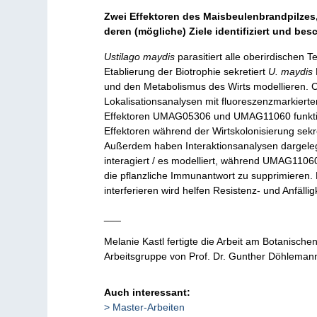
Zwei Effektoren des Maisbeulenbrandpilzes
deren (mögliche) Ziele identifiziert und bes
Ustilago maydis
parasitiert alle oberirdischen 
Etablierung der Biotrophie sekretiert
U. maydis
und den Metabolismus des Wirts modellieren. 
Lokalisationsanalysen mit fluoreszenzmarkiert
Effektoren UMAG05306 und UMAG11060 funktione
Effektoren während der Wirtskolonisierung sekret
Außerdem haben Interaktionsanalysen dargeleg
interagiert / es modelliert, während UMAG1106
die pflanzliche Immunantwort zu supprimieren
interferieren wird helfen Resistenz- und Anfäll
___
Melanie Kastl fertigte die Arbeit am Botanischen 
Arbeitsgruppe von Prof. Dr. Gunther Döhleman
Auch interessant:
Master-Arbeiten