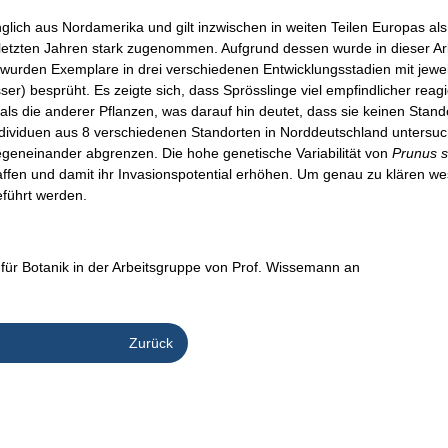
ich aus Nordamerika und gilt inzwischen in weiten Teilen Europas als
etzten Jahren stark zugenommen. Aufgrund dessen wurde in dieser Arb
u wurden Exemplare in drei verschiedenen Entwicklungsstadien mit jewei
) besprüht. Es zeigte sich, dass Sprösslinge viel empfindlicher reagie
als die anderer Pflanzen, was darauf hin deutet, dass sie keinen Stando
Individuen aus 8 verschiedenen Standorten in Norddeutschland untersuch
gegeneinander abgrenzen. Die hohe genetische Variabilität von
Prunus s
ffen und damit ihr Invasionspotential erhöhen. Um genau zu klären we
eführt werden.
ut für Botanik in der Arbeitsgruppe von Prof. Wissemann an
Zurück