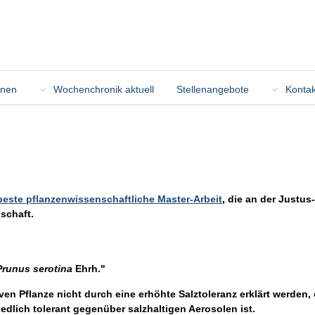
onen
Wochenchronik aktuell
Stellenangebote
Kontak
beste pflanzenwissenschaftliche Master-Arbeit
, die an der Justus
schaft.
Prunus serotina
Ehrh."
iven Pflanze nicht durch eine erhöhte Salztoleranz erklärt werde
dlich tolerant gegenüber salzhaltigen Aerosolen ist.