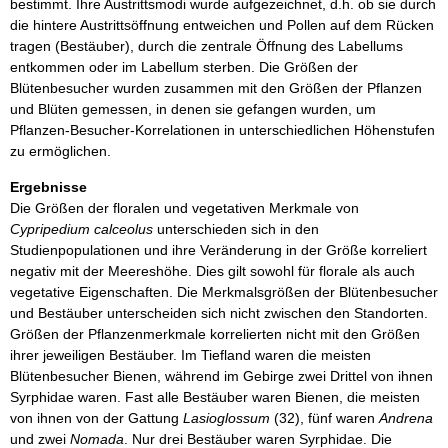
bestimmt. Ihre Austrittsmodi wurde aufgezeichnet, d.h. ob sie durch
die hintere Austrittsöffnung entweichen und Pollen auf dem Rücken
tragen (Bestäuber), durch die zentrale Öffnung des Labellums
entkommen oder im Labellum sterben. Die Größen der
Blütenbesucher wurden zusammen mit den Größen der Pflanzen
und Blüten gemessen, in denen sie gefangen wurden, um
Pflanzen-Besucher-Korrelationen in unterschiedlichen Höhenstufen
zu ermöglichen.
Ergebnisse
Die Größen der floralen und vegetativen Merkmale von
Cypripedium calceolus
unterschieden sich in den
Studienpopulationen und ihre Veränderung in der Größe korreliert
negativ mit der Meereshöhe. Dies gilt sowohl für florale als auch
vegetative Eigenschaften. Die Merkmalsgrößen der Blütenbesucher
und Bestäuber unterscheiden sich nicht zwischen den Standorten.
Größen der Pflanzenmerkmale korrelierten nicht mit den Größen
ihrer jeweiligen Bestäuber. Im Tiefland waren die meisten
Blütenbesucher Bienen, während im Gebirge zwei Drittel von ihnen
Syrphidae waren. Fast alle Bestäuber waren Bienen, die meisten
von ihnen von der Gattung
Lasioglossum
(32), fünf waren
Andrena
und zwei
Nomada
. Nur drei Bestäuber waren Syrphidae. Die