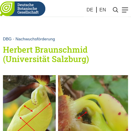
DE
EN
DBG
·
Nachwuchsförderung
Herbert Braunschmid
(Universität Salzburg)