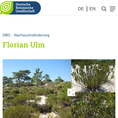
DE
EN
DBG
·
Nachwuchsförderung
Florian Ulm