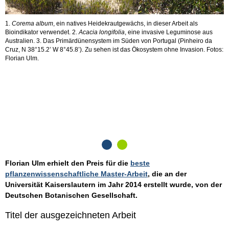
1.
Corema album
, ein natives Heidekrautgewächs, in dieser Arbeit als
Bioindikator verwendet. 2.
Acacia longifolia
, eine invasive Leguminose aus
Australien. 3. Das Primärdünensystem im Süden von Portugal (Pinheiro da
Cruz, N 38°15.2’ W 8°45.8’). Zu sehen ist das Ökosystem ohne Invasion. Fotos:
Florian Ulm.
I
d
lo
S
V
Florian Ulm erhielt den Preis für die
beste
pflanzenwissenschaftliche Master-Arbeit
, die an der
Universität Kaiserslautern im Jahr 2014 erstellt wurde, von der
Deutschen Botanischen Gesellschaft.
Titel der ausgezeichneten Arbeit