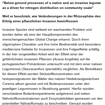
"Below ground processes of a native and an invasive legume
as a driver for nitrogen distribution on community scale"
Weil er beschrieb, wie Veränderungen in der Rhizosphäre den
Erfolg einer pflanzlichen Invasion beeinflussen
Invasive Spezies sind weltweit ein wachsendes Problem und
wurden daher als eine der Hauptkomponenten des
menschengemachten
Global Change
erkannt. Durch ihren
oligotrophen Charakter und ihre hohe Biodiversität sind besonders
mediterrane Gebiete für Invasionen und ihre Folgeeffekte anfällig.
In der hier vorgestellten Arbeit wird der Effekt einer der
gefährlichsten invasiven Pflanzen (
Acacia longifolia
) auf die
portugiesischen Primärdünen untersucht und mit dem einer nativen
Leguminose (
Stauracanthus spectabilis
) verglichen. Als Bioindikator
für diesen Effekt wurden Stickstoffkonzentration und
Isotopensignaturen der Blätter des nativen Heidekrautgewächses
Corema album
genutzt und mit Bodenprozessen unter den
jeweiligen Leguminosen in Beziehung gesetzt. Hierfür wurden
verschiedene Bodenkompartimente aufgetrennt und neben
Nährstoffkonzentrationen auch Enzymaktivitäten gemessen um den
potentiellen Nähstoffumsatz zu beschreiben. Genutzt wurden