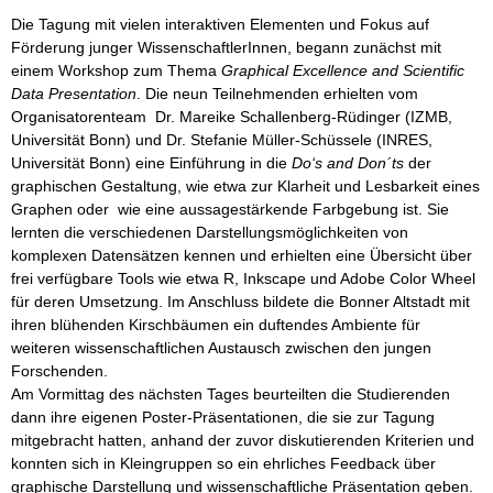
Die Tagung mit vielen interaktiven Elementen und Fokus auf
Förderung junger WissenschaftlerInnen, begann zunächst mit
einem Workshop zum Thema
Graphical Excellence and Scientific
Data Presentation
. Die neun Teilnehmenden erhielten vom
Organisatorenteam Dr. Mareike Schallenberg-Rüdinger (IZMB,
Universität Bonn) und Dr. Stefanie Müller-Schüssele (INRES,
Universität Bonn) eine Einführung in die
Do‘s and Don´ts
der
graphischen Gestaltung, wie etwa zur Klarheit und Lesbarkeit eines
Graphen oder wie eine aussagestärkende Farbgebung ist. Sie
lernten die verschiedenen Darstellungsmöglichkeiten von
komplexen Datensätzen kennen und erhielten eine Übersicht über
frei verfügbare Tools wie etwa R, Inkscape und Adobe Color Wheel
für deren Umsetzung. Im Anschluss bildete die Bonner Altstadt mit
ihren blühenden Kirschbäumen ein duftendes Ambiente für
weiteren wissenschaftlichen Austausch zwischen den jungen
Forschenden.
Am Vormittag des nächsten Tages beurteilten die Studierenden
dann ihre eigenen Poster-Präsentationen, die sie zur Tagung
mitgebracht hatten, anhand der zuvor diskutierenden Kriterien und
konnten sich in Kleingruppen so ein ehrliches Feedback über
graphische Darstellung und wissenschaftliche Präsentation geben.