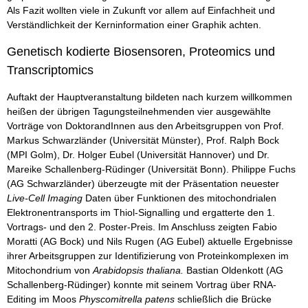
Als Fazit wollten viele in Zukunft vor allem auf Einfachheit und
Verständlichkeit der Kerninformation einer Graphik achten.
Genetisch kodierte Biosensoren, Proteomics und
Transcriptomics
Auftakt der Hauptveranstaltung bildeten nach kurzem willkommen
heißen der übrigen Tagungsteilnehmenden vier ausgewählte
Vorträge von DoktorandInnen aus den Arbeitsgruppen von Prof.
Markus Schwarzländer (Universität Münster), Prof. Ralph Bock
(MPI Golm), Dr. Holger Eubel (Universität Hannover) und Dr.
Mareike Schallenberg-Rüdinger (Universität Bonn). Philippe Fuchs
(AG Schwarzländer) überzeugte mit der Präsentation neuester
Live-Cell Imaging
Daten über Funktionen des mitochondrialen
Elektronentransports im Thiol-Signalling und ergatterte den 1.
Vortrags- und den 2. Poster-Preis. Im Anschluss zeigten Fabio
Moratti (AG Bock) und Nils Rugen (AG Eubel) aktuelle Ergebnisse
ihrer Arbeitsgruppen zur Identifizierung von Proteinkomplexen im
Mitochondrium von
Arabidopsis thaliana.
Bastian Oldenkott (AG
Schallenberg-Rüdinger) konnte mit seinem Vortrag über RNA-
Editing im Moos
Physcomitrella patens
schließlich die Brücke