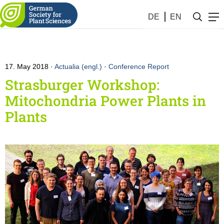
DE
EN
17. May 2018
Actualia (engl.)
·
Conference Report
Strasburger Workshop:
Mitochondria Power Plants in
Plants