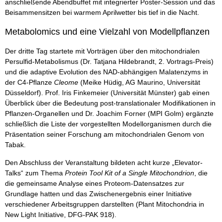
anschließende Abendbuffet mit integrierter Poster-Session und das
Beisammensitzen bei warmem Aprilwetter bis tief in die Nacht.
Metabolomics und eine Vielzahl von Modellpflanzen
Der dritte Tag startete mit Vorträgen über den mitochondrialen
Persulfid-Metabolismus (Dr. Tatjana Hildebrandt, 2. Vortrags-Preis)
und die adaptive Evolution des NAD-abhängigen Malatenzyms in
der C4-Pflanze
Cleome
(Meike Hüdig, AG Maurino, Universität
Düsseldorf). Prof. Iris Finkemeier (Universität Münster) gab einen
Überblick über die Bedeutung post-translationaler Modifikationen in
Pflanzen-Organellen und Dr. Joachim Forner (MPI Golm) ergänzte
schließlich die Liste der vorgestellten Modellorganismen durch die
Präsentation seiner Forschung am mitochondrialen Genom von
Tabak.
Den Abschluss der Veranstaltung bildeten acht kurze „Elevator-
Talks“ zum Thema
Protein Tool Kit of a Single Mitochondrion
, die
die gemeinsame Analyse eines Proteom-Datensatzes zur
Grundlage hatten und das Zwischenergebnis einer Initiative
verschiedener Arbeitsgruppen darstellten (Plant Mitochondria in
New Light Initiative, DFG-PAK 918).