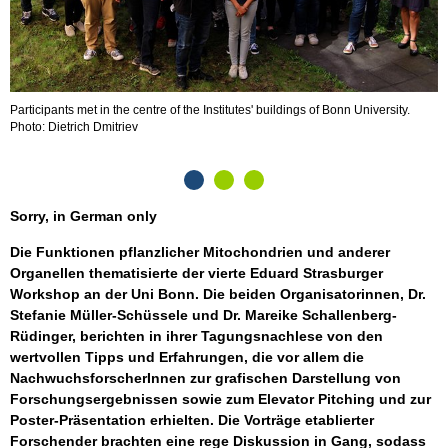
Participants met in the centre of the Institutes' buildings of Bonn University.
R
Photo: Dietrich Dmitriev
Sorry, in German only
Die Funktionen pflanzlicher Mitochondrien und anderer
Organellen thematisierte der vierte Eduard Strasburger
Workshop an der Uni Bonn. Die beiden Organisatorinnen, Dr.
Stefanie Müller-Schüssele und Dr. Mareike Schallenberg-
Rüdinger, berichten in ihrer Tagungsnachlese von den
wertvollen Tipps und Erfahrungen, die vor allem die
NachwuchsforscherInnen zur grafischen Darstellung von
Forschungsergebnissen sowie zum Elevator Pitching und zur
Poster-Präsentation erhielten. Die Vorträge etablierter
Forschender brachten eine rege Diskussion in Gang, sodass