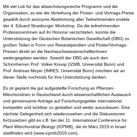
Mit viel Lob für das abwechslungsreiche Programm und die
Organisation, so wie die Verleihung der Poster- und Vortrags-Preise
gewählt durch anonyme Abstimmung aller Teilnehmenden endete
der 4. Eduard Strasburger Workshop. Da die teilnehmenden
ProfessorenInnen auf ihr Honorar verzichteten, konnte die
Unterstützung der Deutschen Botanischen Gesellschaft (DBG) zu
großen Teilen in Form von Reisestipendien und Poster/Vortrags-
Preisen direkt an die NachwuchswissenschaftlerInnen
weitergegeben werden. Sowohl der DBG als auch den
Schirmherren Prof. Volker Knoop (IZMB, Universität Bonn) und
Prof. Andreas Meyer (INRES, Universität Bonn) möchten wir an
dieser Stelle nochmals für ihre Unterstützung danken.
Es ist geplant die gut aufgestellte Forschung an Pflanzen-
Mitochondrien in Deutschland durch wissenschaftlichen Austausch
und gemeinsame Anträge auf Forschungsgelder international
kompetitiv und sichtbar zu gestalten und weiter auszubauen. Eine
nächste Gelegenheit sich wiederzusehen und die Diskussionen
fortzusetzen gibt es z.B. bei der 11.
International Conference for
Plant Mitochondrial Biology
(ICPMB), die im März 2019 in Israel
stattfinden wird (www.icpmb2019.com).