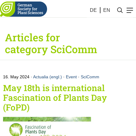
DE
EN
Articles for
category SciComm
16. May 2024
Actualia (engl.)
·
Event
·
SciComm
May 18th is international
Fascination of Plants Day
(FoPD)