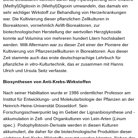
(Methyl)Digitoxin in (Methyl)Digoxin umwandeln, das damals ein
sehr wichtiger Wirkstoff zur Behandlung von Herzerkrankungen
war. Die Kultivierung dieser pflanzlichen Zellkulturen in
Bioreaktoren, vornehmlich Airlift-Bioreaktoren, zur
biotechnologischen Herstellung der wertvollen Herzglykoside
konnte auf Volumina von mehreren hundert Litern hochskaliert
werden. Willi Alfermann war zu dieser Zeit einer der Pioniere der
Kultivierung von Pflanzenzellkulturen in Bioreaktoren. Aus dieser
Zeit stammte auch das erste deutschsprachige Lehrbuch für
pflanzliche
in vitro
-Kulturtechnik, das er zusammen mit Hanns
Ulrich und Ursula Seitz verfasste.
Biosynthesen von Anti-Krebs-Wirkstoffen
Nach seiner Habilitation wurde er 1986 ordentlicher Professor am
Institut für Entwicklungs- und Molekularbiologie der Pflanzen an der
Heinrich-Heine-Universität Düsseldorf. Sein
Forschungsschwerpunkt lag im Gebiet der Lignanbiosynthese und -
akkumulation in Zell- und Organkulturen von Lein-Arten (
Linum
spec.). Podophyllotoxin-Derivate werden in diesen Kulturen
akkumuliert, die daher für die biotechnologische Produktion dieser