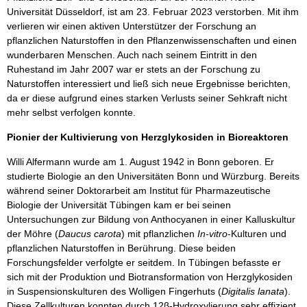
Universität Düsseldorf, ist am 23. Februar 2023 verstorben. Mit ihm
verlieren wir einen aktiven Unterstützer der Forschung an
pflanzlichen Naturstoffen in den Pflanzenwissenschaften und einen
wunderbaren Menschen. Auch nach seinem Eintritt in den
Ruhestand im Jahr 2007 war er stets an der Forschung zu
Naturstoffen interessiert und ließ sich neue Ergebnisse berichten,
da er diese aufgrund eines starken Verlusts seiner Sehkraft nicht
mehr selbst verfolgen konnte.
Pionier der Kultivierung von Herzglykosiden in Bioreaktoren
Willi Alfermann wurde am 1. August 1942 in Bonn geboren. Er
studierte Biologie an den Universitäten Bonn und Würzburg. Bereits
während seiner Doktorarbeit am Institut für Pharmazeutische
Biologie der Universität Tübingen kam er bei seinen
Untersuchungen zur Bildung von Anthocyanen in einer Kalluskultur
der Möhre (
Daucus carota
) mit pflanzlichen
In-vitro
-Kulturen und
pflanzlichen Naturstoffen in Berührung. Diese beiden
Forschungsfelder verfolgte er seitdem. In Tübingen befasste er
sich mit der Produktion und Biotransformation von Herzglykosiden
in Suspensionskulturen des Wolligen Fingerhuts (
Digitalis lanata
).
Diese Zellkulturen konnten durch 12β-Hydroxylierung sehr effizient