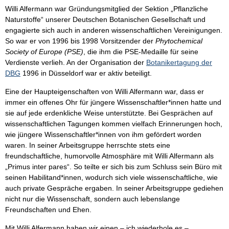
Willi Alfermann war Gründungsmitglied der Sektion „Pflanzliche
Naturstoffe“ unserer Deutschen Botanischen Gesellschaft und
engagierte sich auch in anderen wissenschaftlichen Vereinigungen.
So war er von 1996 bis 1998 Vorsitzender der
Phytochemical
Society of Europe (PSE)
, die ihm die PSE-Medaille für seine
Verdienste verlieh. An der Organisation der
Botanikertagung der
DBG
1996 in Düsseldorf war er aktiv beteiligt.
Eine der Haupteigenschaften von Willi Alfermann war, dass er
immer ein offenes Ohr für jüngere Wissenschaftler*innen hatte und
sie auf jede erdenkliche Weise unterstützte. Bei Gesprächen auf
wissenschaftlichen Tagungen kommen vielfach Erinnerungen hoch,
wie jüngere Wissenschaftler*innen von ihm gefördert worden
waren. In seiner Arbeitsgruppe herrschte stets eine
freundschaftliche, humorvolle Atmosphäre mit Willi Alfermann als
„Primus inter pares“. So teilte er sich bis zum Schluss sein Büro mit
seinen Habilitand*innen, wodurch sich viele wissenschaftliche, wie
auch private Gespräche ergaben. In seiner Arbeitsgruppe gediehen
nicht nur die Wissenschaft, sondern auch lebenslange
Freundschaften und Ehen.
Mit Willi Alfermann haben wir einen – ich wiederhole es –