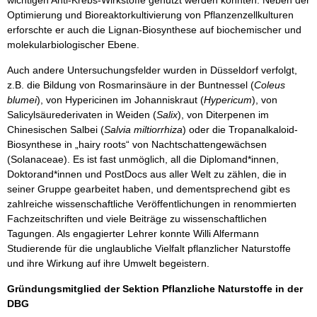
wichtigen Anti-Krebs-Wirkstoffe genutzt werden könnten. Neben der
Optimierung und Bioreaktor­kultivierung von Pflanzenzellkulturen
erforschte er auch die Lignan-Biosynthese auf biochemischer und
molekularbiologischer Ebene.
Auch andere Untersuchungsfelder wurden in Düsseldorf verfolgt,
z.B. die Bildung von Rosmarinsäure in der Buntnessel (
Coleus
blumei
), von Hypericinen im Johanniskraut (
Hypericum
), von
Salicylsäurederivaten in Weiden (
Salix
), von Diterpenen im
Chinesischen Salbei (
Salvia miltiorrhiza
) oder die Tropanalkaloid-
Biosynthese in „hairy roots“ von Nachtschattengewächsen
(Solanaceae). Es ist fast unmöglich, all die Diplomand*innen,
Doktorand*innen und PostDocs aus aller Welt zu zählen, die in
seiner Gruppe gearbeitet haben, und dementsprechend gibt es
zahlreiche wissenschaftliche Veröffent­lichungen in renommierten
Fachzeitschriften und viele Beiträge zu wissenschaftlichen
Tagungen. Als engagierter Lehrer konnte Willi Alfermann
Studierende für die unglaubliche Vielfalt pflanzlicher Naturstoffe
und ihre Wirkung auf ihre Umwelt begeistern.
Gründungsmitglied der Sektion Pflanzliche Naturstoffe in der
DBG