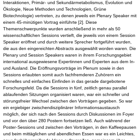
Interaktionen, Primär- und Sekundärmetabolismus, Evolution und
Ökologie, Neue Methoden und Technologien, Grüne
Biotechnologie) vertreten, zu denen jeweils ein Plenary Speaker mit
einem 45-minütigen Vortrag einführte [2]. Diese
Themenschwerpunkte wurden anschließend in mehr als 50
wissenschaftlichen Sessions vertieft, die jeweils von einem Session
Speaker eröffnet und durch weitere Sprecher fortgeführt wurden,
die aus den eingereichten Abstracts ausgewählt worden waren. Die
Plenary und Session Speakers waren in ihrem Forschungsgebiet
international ausgewiesene Expertinnen und Experten aus dem In-
und Ausland. Die Eröffnungsvorträge im Plenum sowie in den
Sessions erlaubten somit auch fachfremderen Zuhörern ein
schnelles und einfaches Einfinden in das gerade dargebotene
Forschungsfeld. Da die Sessions in fünf, zeitlich genau parallel
ablaufenden Sitzungen organisiert waren, war ein schneller und
störungsfreier Wechsel zwischen den Vorträgen gegeben. So war
ein ergiebiger zwischendisziplinärer Informationsaustausch
möglich, der sich nach den Sessions durch Diskussionen im Foyer
und vor den über 280 Postern fortsetzen ließ. Auch während der
Poster-Sessions und zwischen den Vorträgen, in den Kaffeepausen
und beim mittäglichen und abendlichen Essen war es ein Leichtes,