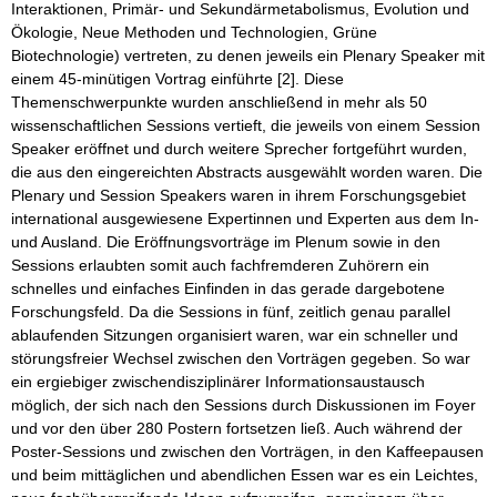
Interaktionen, Primär- und Sekundärmetabolismus, Evolution und
Ökologie, Neue Methoden und Technologien, Grüne
Biotechnologie) vertreten, zu denen jeweils ein Plenary Speaker mit
einem 45-minütigen Vortrag einführte [2]. Diese
Themenschwerpunkte wurden anschließend in mehr als 50
wissenschaftlichen Sessions vertieft, die jeweils von einem Session
Speaker eröffnet und durch weitere Sprecher fortgeführt wurden,
die aus den eingereichten Abstracts ausgewählt worden waren. Die
Plenary und Session Speakers waren in ihrem Forschungsgebiet
international ausgewiesene Expertinnen und Experten aus dem In-
und Ausland. Die Eröffnungsvorträge im Plenum sowie in den
Sessions erlaubten somit auch fachfremderen Zuhörern ein
schnelles und einfaches Einfinden in das gerade dargebotene
Forschungsfeld. Da die Sessions in fünf, zeitlich genau parallel
ablaufenden Sitzungen organisiert waren, war ein schneller und
störungsfreier Wechsel zwischen den Vorträgen gegeben. So war
ein ergiebiger zwischendisziplinärer Informationsaustausch
möglich, der sich nach den Sessions durch Diskussionen im Foyer
und vor den über 280 Postern fortsetzen ließ. Auch während der
Poster-Sessions und zwischen den Vorträgen, in den Kaffeepausen
und beim mittäglichen und abendlichen Essen war es ein Leichtes,