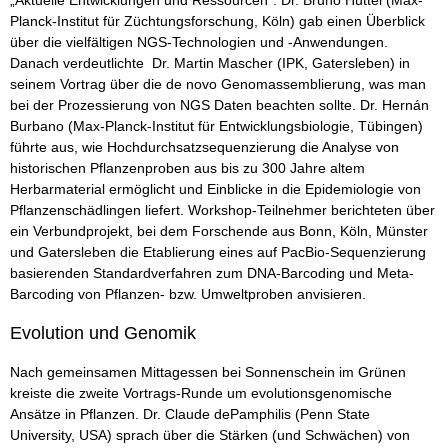
„Aktuelle Entwicklungen und Ressourcen“. Dr. Bruno Hüttel (Max-
Planck-Institut für Züchtungsforschung, Köln) gab einen Überblick
über die vielfältigen NGS-Technologien und -Anwendungen.
Danach verdeutlichte Dr. Martin Mascher (IPK, Gatersleben) in
seinem Vortrag über die de novo Genomassemblierung, was man
bei der Prozessierung von NGS Daten beachten sollte. Dr. Hernán
Burbano (Max-Planck-Institut für Entwicklungsbiologie, Tübingen)
führte aus, wie Hochdurchsatzsequenzierung die Analyse von
historischen Pflanzenproben aus bis zu 300 Jahre altem
Herbarmaterial ermöglicht und Einblicke in die Epidemiologie von
Pflanzenschädlingen liefert. Workshop-Teilnehmer berichteten über
ein Verbundprojekt, bei dem Forschende aus Bonn, Köln, Münster
und Gatersleben die Etablierung eines auf PacBio-Sequenzierung
basierenden Standardverfahren zum DNA-Barcoding und Meta-
Barcoding von Pflanzen- bzw. Umweltproben anvisieren.
Evolution und Genomik
Nach gemeinsamen Mittagessen bei Sonnenschein im Grünen
kreiste die zweite Vortrags-Runde um evolutionsgenomische
Ansätze in Pflanzen. Dr. Claude dePamphilis (Penn State
University, USA) sprach über die Stärken (und Schwächen) von