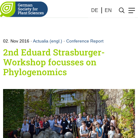
DE
EN
02. Nov 2016
Actualia (engl.)
·
Conference Report
2nd Eduard Strasburger-
Workshop focusses on
Phylogenomics