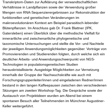
Transkriptom-Daten zur Aufklärung der verwandtschaftlichen
Verhältnisse in Landpflanzen sowie der Verwendung großer
Mengen von RNA-Sequenzierergebnissen zur Rekonstruktion der
funktionellen und genetischen Veränderungen im
makroevolutionären Kontext am Beispiel parasitisch-lebender
Blütenpflanzen. Im Anschluss gab Dr. Frank Blattner (IPK,
Gatersleben) einen Überblick über die methodische Vielfalt für
innerartliche und zwischenartliche phylogenetische und
taxonomische Untersuchungen und stellte die Vor- und Nachteile
der jeweiligen Anwendungsmöglichkeiten gegenüber. Vorträge von
Promovierenden und Studierenden folgten, durch welche sich ein
deutlicher Arbeits- und Anwendungsschwerpunkt von NGS-
Technologien in populationsgenetischen Studien
herauskristallisierte. Ausgiebige Möglichkeiten zur Vernetzung
innerhalb der Gruppe der Nachwuchskräfte wie auch mit
Forschungsgruppenleiter/innen und eingeladenen Redner/innen
bestand in den langen Kaffeepausen zwischen den verschiedenen
Sitzungen am zweiten Workshop-Tag. Die Gespräche sowie der
Austausch von Projektideen wurden am Abend bei einem
spontanen Besuch aller Teilnehmenden im Münchner Augustiner-
Keller weitergeführt.