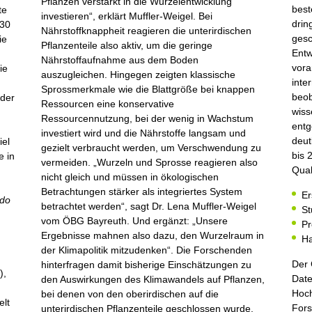
Pflanzen verstärkt in die Wurzelentwicklung
best
te
investieren“, erklärt Muffler-Weigel. Bei
drin
 30
Nährstoffknappheit reagieren die unterirdischen
gesc
ie
Pflanzenteile also aktiv, um die geringe
Entw
Nährstoffaufnahme aus dem Boden
vora
ie
auszugleichen. Hingegen zeigten klassische
inte
Sprossmerkmale wie die Blattgröße bei knappen
beob
 der
Ressourcen eine konservative
wiss
Ressourcennutzung, bei der wenig in Wachstum
entg
n
investiert wird und die Nährstoffe langsam und
deut
iel
gezielt verbraucht werden, um Verschwendung zu
bis 
e in
vermeiden. „Wurzeln und Sprosse reagieren also
Qual
nicht gleich und müssen in ökologischen
Betrachtungen stärker als integriertes System
Er
ado
betrachtet werden“, sagt Dr. Lena Muffler-Weigel
St
vom ÖBG Bayreuth. Und ergänzt: „Unsere
Pr
Ergebnisse mahnen also dazu, den Wurzelraum in
Ha
der Klimapolitik mitzudenken“. Die Forschenden
Der 
hinterfragen damit bisherige Einschätzungen zu
),
Date
den Auswirkungen des Klimawandels auf Pflanzen,
Hoch
bei denen von den oberirdischen auf die
elt
Fors
unterirdischen Pflanzenteile geschlossen wurde.