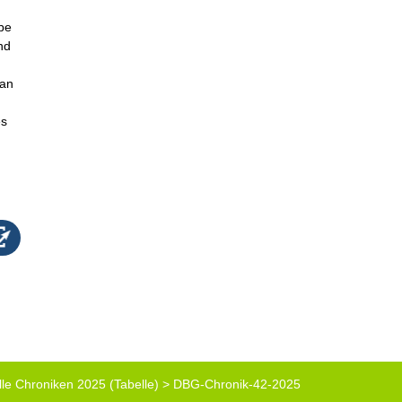
.
rbe
nd
ian
es
lle Chroniken 2025 (Tabelle)
>
DBG-Chronik-42-2025