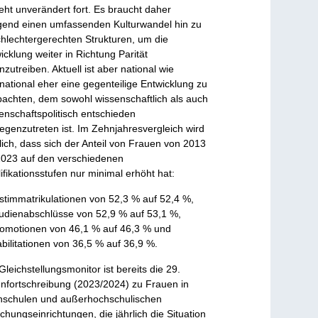
eht unverändert fort. Es braucht daher
gend einen umfassenden Kulturwandel hin zu
hlechtergerechten Strukturen, um die
icklung weiter in Richtung Parität
nzutreiben. Aktuell ist aber national wie
rnational eher eine gegenteilige Entwicklung zu
achten, dem sowohl wissenschaftlich als auch
enschaftspolitisch entschieden
egenzutreten ist. Im Zehnjahresvergleich wird
lich, dass sich der Anteil von Frauen von 2013
2023 auf den verschiedenen
ifikationsstufen nur minimal erhöht hat:
stimmatrikulationen von 52,3 % auf 52,4 %,
udienabschlüsse von 52,9 % auf 53,1 %,
omotionen von 46,1 % auf 46,3 % und
bilitationen von 36,5 % auf 36,9 %.
Gleichstellungsmonitor ist bereits die 29.
nfortschreibung (2023/2024) zu Frauen in
schulen und außerhochschulischen
chungseinrichtungen, die jährlich die Situation