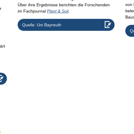
von 
Über ihre Ergebnisse berichten die Forschenden
r
bele
im Fachjournal
Plant & Soil
.
t
Baus
Quelle: Uni Bayreuth
Qu
n
ärt
n