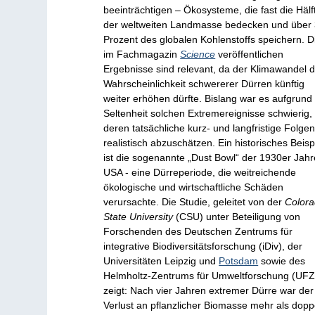
beeinträchtigen – Ökosysteme, die fast die Hälf
der weltweiten Landmasse bedecken und über
Prozent des globalen Kohlenstoffs speichern. D
im Fachmagazin
Science
veröffentlichen
Ergebnisse sind relevant, da der Klimawandel d
Wahrscheinlichkeit schwererer Dürren künftig
weiter erhöhen dürfte. Bislang war es aufgrund
Seltenheit solchen Extremereignisse schwierig,
deren tatsächliche kurz- und langfristige Folge
realistisch abzuschätzen. Ein historisches Beisp
ist die sogenannte „Dust Bowl“ der 1930er Jahr
USA - eine Dürreperiode, die weitreichende
ökologische und wirtschaftliche Schäden
verursachte. Die Studie, geleitet von der
Color
State University
(CSU) unter Beteiligung von
Forschenden des Deutschen Zentrums für
integrative Biodiversitätsforschung (iDiv), der
Universitäten Leipzig und
Potsdam
sowie des
Helmholtz-Zentrums für Umweltforschung (UFZ
zeigt: Nach vier Jahren extremer Dürre war der
Verlust an pflanzlicher Biomasse mehr als dopp