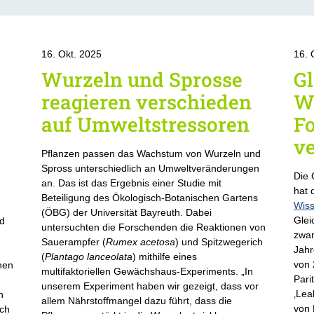
16. Okt. 2025
16. 
Wurzeln und Sprosse
Gl
reagieren verschieden
W
auf Umweltstressoren
F
ve
Pflanzen passen das Wachstum von Wurzeln und
Spross unterschiedlich an Umweltveränderungen
Die
an. Das ist das Ergebnis einer Studie mit
hat 
Beteiligung des Ökologisch-Botanischen Gartens
Wiss
(ÖBG) der Universität Bayreuth. Dabei
Glei
nd
untersuchten die Forschenden die Reaktionen von
zwar
Sauerampfer (
Rumex acetosa
) und Spitzwegerich
Jahr
(
Plantago lanceolata
) mithilfe eines
von 
nnen
multifaktoriellen Gewächshaus-Experiments. „In
Pari
unserem Experiment haben wir gezeigt, dass vor
‚Lea
n
allem Nährstoffmangel dazu führt, dass die
von 
ich