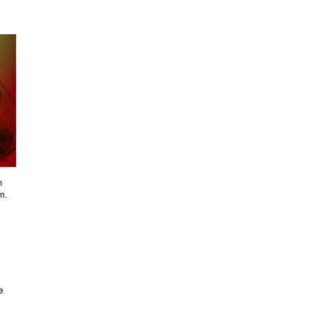
m
n.
e