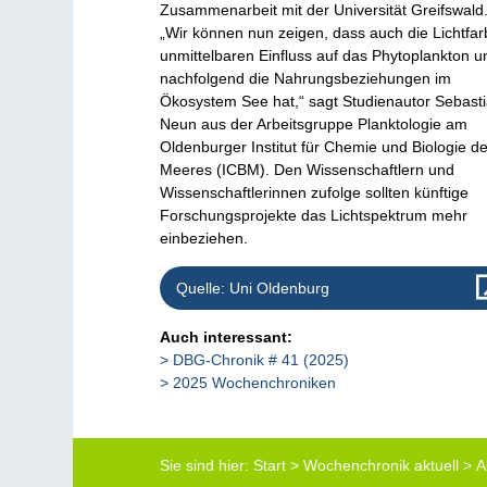
Zusammenarbeit mit der Universität Greifswald
„Wir können nun zeigen, dass auch die Lichtfa
unmittelbaren Einfluss auf das Phytoplankton u
nachfolgend die Nahrungsbeziehungen im
Ökosystem See hat,“ sagt Studienautor Sebast
Neun aus der Arbeitsgruppe Planktologie am
Oldenburger Institut für Chemie und Biologie d
Meeres (ICBM). Den Wissenschaftlern und
Wissenschaftlerinnen zufolge sollten künftige
Forschungsprojekte das Lichtspektrum mehr
einbeziehen.
Quelle: Uni Oldenburg
Auch interessant:
DBG-Chronik # 41 (2025)
2025 Wochenchroniken
Sie sind hier:
Start
>
Wochenchronik aktuell
>
A