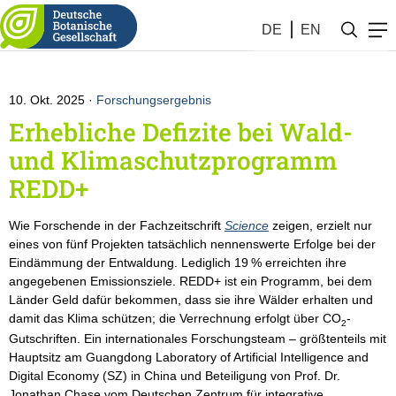
Botanik KW #41 (2025)
DE
EN
10. Okt. 2025
Forschungsergebnis
Erhebliche Defizite bei Wald-
und Klimaschutzprogramm
REDD+
Wie Forschende in der Fachzeitschrift
Science
zeigen, erzielt nur
eines von fünf Projekten tatsächlich nennenswerte Erfolge bei der
Eindämmung der Entwaldung. Lediglich 19 % erreichten ihre
angegebenen Emissionsziele. REDD+ ist ein Programm, bei dem
Länder Geld dafür bekommen, dass sie ihre Wälder erhalten und
damit das Klima schützen; die Verrechnung erfolgt über CO
-
2
Gutschriften. Ein internationales Forschungsteam – größtenteils mit
Hauptsitz am Guangdong Laboratory of Artificial Intelligence and
Digital Economy (SZ) in China und Beteiligung von Prof. Dr.
Jonathan Chase vom Deutschen Zentrum für integrative