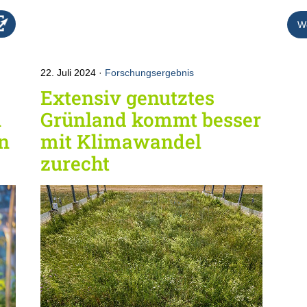
We
22. Juli 2024
Forschungsergebnis
Extensiv genutztes
n
Grünland kommt besser
en
mit Klimawandel
zurecht