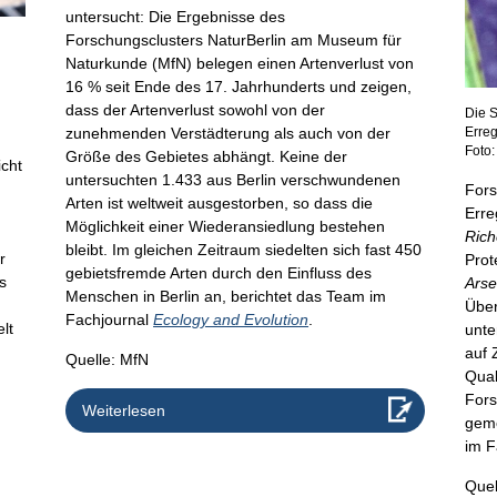
untersucht: Die Ergebnisse des
Forschungsclusters NaturBerlin am Museum für
Naturkunde (MfN) belegen einen Artenverlust von
16 % seit Ende des 17. Jahrhunderts und zeigen,
dass der Artenverlust sowohl von der
Die S
zunehmenden Verstädterung als auch von der
Erreg
Foto:
Größe des Gebietes abhängt. Keine der
icht
untersuchten 1.433 aus Berlin verschwundenen
Fors
Arten ist weltweit ausgestorben, so dass die
Erre
Möglichkeit einer Wiederansiedlung bestehen
Rich
bleibt. Im gleichen Zeitraum siedelten sich fast 450
r
Pro
gebietsfremde Arten durch den Einfluss des
s
Arse
Menschen in Berlin an, berichtet das Team im
Über
Fachjournal
Ecology and Evolution
.
lt
unte
auf 
Quelle: MfN
Qual
n
Fors
Weiterlesen
geme
im F
Quel