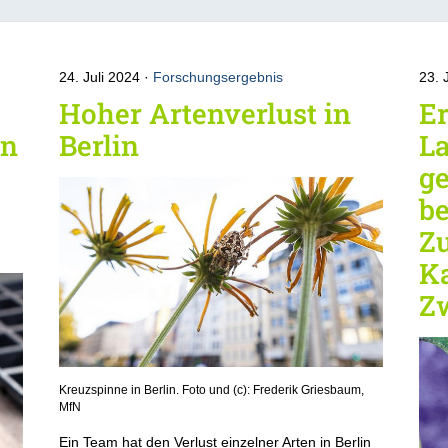
24. Juli 2024
Forschungsergebnis
23. 
Hoher Artenverlust in
E
en
Berlin
L
ge
be
Z
Ka
Z
Kreuzspinne in Berlin. Foto und (c): Frederik Griesbaum,
MfN
Ein Team hat den Verlust einzelner Arten in Berlin