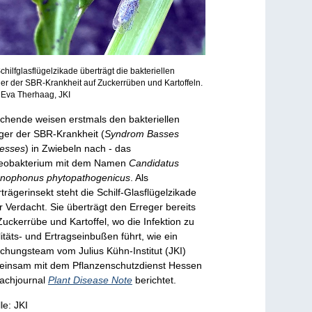
chilfglasflügelzikade überträgt die bakteriellen
er der SBR-Krankheit auf Zuckerrüben und Kartoffeln.
 Eva Therhaag, JKI
chende weisen erstmals den bakteriellen
ger der SBR-Krankheit (
Syndrom Basses
esses
) in Zwiebeln nach - das
teobakterium mit dem Namen
Candidatus
nophonus phytopathogenicus
. Als
trägerinsekt steht die Schilf-Glasflügelzikade
r Verdacht. Sie überträgt den Erreger bereits
Zuckerrübe und Kartoffel, wo die Infektion zu
itäts- und Ertragseinbußen führt, wie ein
chungsteam vom Julius Kühn-Institut (JKI)
insam mit dem Pflanzenschutzdienst Hessen
achjournal
Plant Disease Note
berichtet.
le: JKI