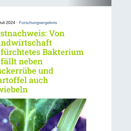
Juli 2024
Forschungsergebnis
rstnachweis: Von
andwirtschaft
fürchtetes Bakterium
fällt neben
uckerrübe und
rtoffel auch
wiebeln