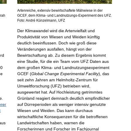
Artenreiche, extensiv bewirtschaftete Mähwiese in der
arah
GCEF, dem Klima- und Landnutzungs-Experiment des UFZ.
Foto: André Künzelmann, UFZ
Der Klimawandel wird die Artenvielfalt und
Produktivität von Wiesen und Weiden künftig
deutlich beeinflussen. Doch wie groß diese
Veränderungen ausfallen, hängt von der
ord
Bewirtschaftung ab. Zu diesem Ergebnis kommt
eine Studie, für die ein Team vom UFZ Daten aus
00
dem großen Klima- und Landnutzungsexperiment
ue
GCEF (
Global Change Experimental Facility
), das
seit zehn Jahren am Helmholtz-Zentrum für
Umweltforschung (UFZ) betrieben wird,
ausgewertet hat. Auf Hochleistung getrimmtes
e.
Grünland reagiert demnach deutlich empfindlicher
erer
auf Dürreperioden als weniger intensiv genutzte
t
Wiesen und Weiden. Das kann durchaus
wirtschaftliche Konsequenzen für die betroffenen
 aus
Landwirtschaften haben, warnen die
Forscherinnen und Forscher im Fachjournal