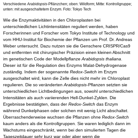
Verschiedene
Arabidopsis
-Pflänzchen; oben: Wildform; Mitte: Kontrollgruppe;
unten: mit ausgeschaltetem Enzym. Foto: Tokyo Tech
Wie die Enzymaktivitäten in den Chloroplasten bei
unterschiedlichen Lichtintensitäten reguliert werden, haben
Forscherinnen und Forscher vom Tokyo Institute of Technology und
vom HHU-Institut für Biochemie der Pflanzen um Prof. Dr. Andreas
Weber untersucht. Dazu nutzen sie die Genschere CRISPR/Cas9
und entfernten mit chirurgischer Präzision einen kleinen Abschnitt
im genetischen Code der Modellpflanze
Arabidopsis thaliana
.
Dieser ist für die Regulation des Enzyms Malat-Dehydrogenase
zuständig. Indem der sogenannte
Redox-Switch
im Enzym
ausgeschaltet wird, kann die Zelle dies nicht mehr im Chloroplast
regulieren. Die so veränderten
Arabidopsis
-Pflanzen setzten sie
unterschiedlichen Lichtbedingungen aus, sowohl unterschiedlichen
Intensitäten als auch variierenden Hell-Dunkel-Zyklen. Die
Ergebnisse bestätigten, dass der
Redox-Switch
das Enzym
während Dunkelphasen oder solchen mit wenig Licht abschaltet.
Überraschenderweise wuchsen die Pflanzen ohne
Redox-Switch
kaum anders als die Kontrollgruppen. Sie waren lediglich dann im
Wachstums eingeschränkt, wenn bei den simulierten Tagen die
Tageszeitdauer sehr kurz war oder aber wenn die