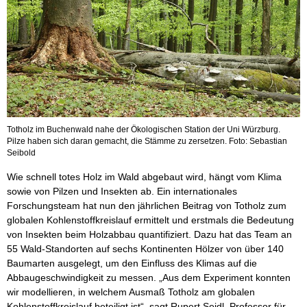
Totholz im Buchenwald nahe der Ökologischen Station der Uni Würzburg.
Pilze haben sich daran gemacht, die Stämme zu zersetzen. Foto: Sebastian
Seibold
Wie schnell totes Holz im Wald abgebaut wird, hängt vom Klima
sowie von Pilzen und Insekten ab. Ein internationales
Forschungsteam hat nun den jährlichen Beitrag von Totholz zum
globalen Kohlenstoffkreislauf ermittelt und erstmals die Bedeutung
von Insekten beim Holzabbau quantifiziert. Dazu hat das Team an
55 Wald-Standorten auf sechs Kontinenten Hölzer von über 140
Baumarten ausgelegt, um den Einfluss des Klimas auf die
Abbaugeschwindigkeit zu messen. „Aus dem Experiment konnten
wir modellieren, in welchem Ausmaß Totholz am globalen
Kohlenstoffkreislauf beteiligt ist“, sagt Rupert Seidl, Professor für