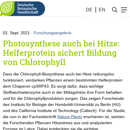
Botanik #35 (2021)
DE
EN
02. Sept. 2021
Forschungsergebnis
Photosynthese auch bei Hitze:
Helferprotein sichert Bildung
von Chlorophyll
Dass die Chlorophyll-Biosynthese auch bei Hitze reibungslos
funktioniert, verdanken Pflanzen einem bestimmten Helferprotein:
dem Chaperon cpSRP43. Es sorgt dafür, dass wichtige
Stoffwechselenzyme auch in der Mittagshitze ihre Form behalten
und für die Chlorophyllproduktion sorgen. Das zeigen Forschende
des Instituts für Biologie der Humboldt-Universität zu Berlin (HU)
und des California Institute of Technology (Caltech). Für die Studie,
die nun in der Fachzeitschrift
Nature Plants
erschienen ist, setzten
die Forschenden Pflanzen Hitzestress aus und analysierten
Enzyme im Labor. Dabei entdeckten sie die wichtige