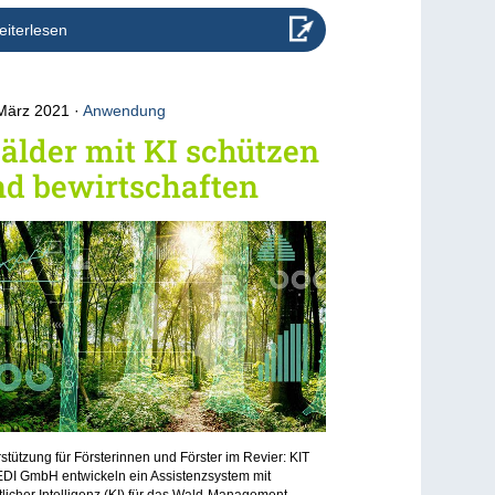
iterlesen
 März 2021
Anwendung
lder mit KI schützen
nd bewirtschaften
stützung für Försterinnen und Förster im Revier: KIT
EDI GmbH entwickeln ein Assistenzsystem mit
licher Intelligenz (KI) für das Wald-Management.