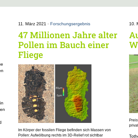
11. März 2021
Forschungsergebnis
10.
47 Millionen Jahre alter
A
Pollen im Bauch einer
W
Fliege
ue
en
in
ten
Preis
d
priva
Im Körper der fossilen Fliege befinden sich Massen von
Pollen: Aufwölbung rechts im 3D-Relief rot sichtbar
Toth