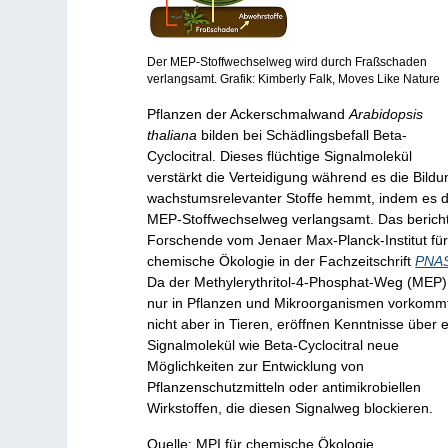
Der MEP-Stoffwechselweg wird durch Fraßschaden
verlangsamt. Grafik: Kimberly Falk, Moves Like Nature
Pflanzen der Ackerschmalwand
Arabidopsis
thaliana
bilden bei Schädlingsbefall Beta-
Cyclocitral. Dieses flüchtige Signalmolekül
verstärkt die Verteidigung während es die Bildu
wachstumsrelevanter Stoffe hemmt, indem es 
MEP-Stoffwechselweg verlangsamt. Das berich
Forschende vom Jenaer Max-Planck-Institut fü
chemische Ökologie in der Fachzeitschrift
PNA
Da der Methylerythritol-4-Phosphat-Weg (MEP)
nur in Pflanzen und Mikroorganismen vorkomm
nicht aber in Tieren, eröffnen Kenntnisse über e
Signalmolekül wie Beta-Cyclocitral neue
Möglichkeiten zur Entwicklung von
Pflanzenschutzmitteln oder antimikrobiellen
Wirkstoffen, die diesen Signalweg blockieren.
Quelle: MPI für chemische Ökologie