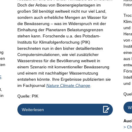
Doch der Anbau von Bioenergieplantagen im
Foto
großen Stil benötigt weltweit nicht nur viel Land,
Troc
sondern auch erhebliche Mengen an Wasser für
Klim
die Bewässerung – was im Widerspruch mit der
und 
Einhaltung der Planetaren Belastungsgrenzen
Hera
stehen kann. Forschende u.a. des Potsdam-
von 
Instituts für Klimafolgenforschung (PIK)
Inst
berechneten nun in den bisher detailliertesten
ng
eine
Computersimulationen, wie viel zusätzlicher
den
aus 
Wasserstress für die Bevölkerung weltweit in
ten
entw
einem Szenario mit konventioneller Bewässerung
r
Förs
und einem mit nachhaltiger Wassernutzung
S
.
Inte
entstehen könnte. Ihre Ergebnisse publizierten sie
und 
im Fachjournal
Nature Climate Change
.
t,
Quel
in
Quelle: PIK
We
Weiterlesen
Auch
Ch