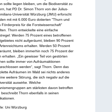
n sollte liegen bleiben, um die Biodiversität zu
ern, hat PD Dr. Simon Thorn von der Julius-
milians-Universität Würzburg (JMU) erforscht
den mit mit 6.000 Euro dotierten "Thurn und
s Förderpreis für die Forstwissenschaft"
lten. Thorn entwickelte eine einfache
tregel: Werden 75 Prozent eines betroffenen
gebietes nicht aufgeräumt, bleiben 90 Prozent
Artenreichtums erhalten. Werden 50 Prozent
eräumt, bleiben immerhin noch 75 Prozent der
n erhalten. „Ein gewisser Teil von gestörten
hen sollte immer von Aufräumaktionen
eschlossen werden“, sagt Thorn. Denn das
lette Aufräumen im Wald sei nichts anderes
eine weitere Störung, die sich negativ auf die
iversität auswirke. Welche
nismengruppen am stärksten davon betroffen
, beschreibt Thorn ebenfalls in seinen
ikationen.
le: Uni Würzburg