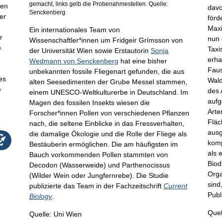
gemacht, links gelb die Probenahmestellen. Quelle:
ren
davo
Senckenberg
er
förd
Maxi
Ein internationales Team von
r
nun 
Wissenschaftler*innen um Fridgeir Grímsson von
e
Taxi
der Universität Wien sowie Erstautorin
Sonja
erha
Wedmann von Senckenberg
hat eine bisher
Faus
unbekannten fossile Fliegenart gefunden, die aus
es
Wald
alten Seesedimenten der Grube Messel stammen,
e
des 
einem UNESCO-Weltkulturerbe in Deutschland. Im
aufg
Magen des fossilen Insekts wiesen die
Arte
Forscher*innen Pollen von verschiedenen Pflanzen
Fläc
nach, die seltene Einblicke in das Fressverhalten,
ausg
die damalige Ökologie und die Rolle der Fliege als
komp
Bestäuberin ermöglichen. Die am häufigsten im
als 
Bauch vorkommenden Pollen stammten von
Biod
Decodon (Wasserweide) und Parthenocissus
Orga
(Wilder Wein oder Jungfernrebe). Die Studie
sind
publizierte das Team in der Fachzeitschrift
Current
Publ
Biology
.
Quel
Quelle: Uni Wien