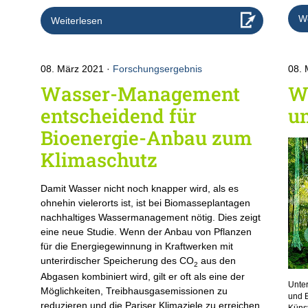
We
Weiterlesen
08. März 2021
Forschungsergebnis
08.
Wasser-Management
Wä
entscheidend für
u
Bioenergie-Anbau zum
Klimaschutz
Damit Wasser nicht noch knapper wird, als es
ohnehin vielerorts ist, ist bei Biomasseplantagen
nachhaltiges Wassermanagement nötig. Dies zeigt
eine neue Studie. Wenn der Anbau von Pflanzen
für die Energiegewinnung in Kraftwerken mit
unterirdischer Speicherung des CO
aus den
2
Abgasen kombiniert wird, gilt er oft als eine der
Unter
Möglichkeiten, Treibhausgasemissionen zu
und 
reduzieren und die Pariser Klimaziele zu erreichen.
Künst