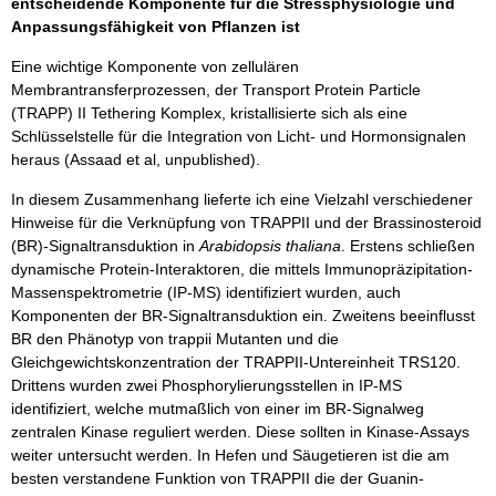
entscheidende Komponente für die Stressphysiologie und
Anpassungsfähigkeit von Pflanzen ist
Eine wichtige Komponente von zellulären
Membrantransferprozessen, der Transport Protein Particle
(TRAPP) II Tethering Komplex, kristallisierte sich als eine
Schlüsselstelle für die Integration von Licht- und Hormonsignalen
heraus (Assaad et al, unpublished).
In diesem Zusammenhang lieferte ich eine Vielzahl verschiedener
Hinweise für die Verknüpfung von TRAPPII und der Brassinosteroid
(BR)-Signaltransduktion in
Arabidopsis thaliana
. Erstens schließen
dynamische Protein-Interaktoren, die mittels Immunopräzipitation-
Massenspektrometrie (IP-MS) identifiziert wurden, auch
Komponenten der BR-Signaltransduktion ein. Zweitens beeinflusst
BR den Phänotyp von trappii Mutanten und die
Gleichgewichtskonzentration der TRAPPII-Untereinheit TRS120.
Drittens wurden zwei Phosphorylierungsstellen in IP-MS
identifiziert, welche mutmaßlich von einer im BR-Signalweg
zentralen Kinase reguliert werden. Diese sollten in Kinase-Assays
weiter untersucht werden. In Hefen und Säugetieren ist die am
besten verstandene Funktion von TRAPPII die der Guanin-